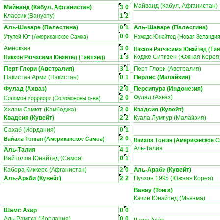
Майванд (Кабул, Афганистан)
Майванд (Кабул, Афганистан)
3
0
Классик (Вануату)
1
2
Аль-Шаваре (Палестина)
0
1
Аль-Шаваре (Палестина)
Утулей Ют (Американское Самоа)
Номэдс Юнайтед (Новая Зеландия
0
0
Накхон Ратчасима Юнайтед (Таи
Амноккан
3
0
Накхон Ратчасима Юнайтед (Таиланд)
1
3
Кодже Ситизен (Южная Корея
Перт Глори (Австралия)
3
1
Перт Глори (Австралия)
Пакистан Арми (Пакистан)
0
1
Перлис (Малайзия)
Фулад (Ахваз)
2
0
Персипура (Индонезия)
Соломон Уорриорс (Соломоновы о-ва)
Фулад (Ахваз)
2
0
Ххлам Самют (Камбоджа)
2
0
Квадсия (Кувейт)
Квадсия (Кувейт)
2
2
Куала Лумпур (Малайзия)
Сахаб (Иордания)
0
1
Вайала Тонган (Американское Самоа)
2
0
Вайала Тонган (Американское С
Аль-Талия
Аль-Талия
4
1
Вайтолоа Юнайтед (Самоа)
0
1
Кабора Киккерс (Афганистан)
2
0
Аль-Араби (Кувейт)
Аль-Араби (Кувейт)
2
2
Пучхон 1995 (Южная Корея)
Вавау (Тонга)
Качин Юнайтед (Мьянма)
Шамс Азар
0
0
Аль-Рамтха (Иордания)
0
0