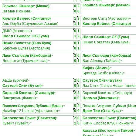
Шамс Азар
Горилла Юниверс (Макао)
Горилла Юниверс (Макао)
0
2
Ли Ман (Гонконг)
0
0
Киллер Вэйлес (Сингапур)
1
3
Вестерн Сити (Австралия)
ЛЧ
Аль-Оруба (Саудовская Аравия)
1
1
Киллер Вэйлес (Сингапур)
ДМЮ (Монголия)
0
1
Шелл Стингерс СК (Гуам)
1
2
Шелл Стингерс СК (Гуам)
Никао Сокаттак (О-ва Кука)
Никао Сокаттак (О-ва Кука)
0
1
Брисбен Вулвз (Австралия)
0
1
Лион Скъюард (Камбоджа)
2
0
Лион Скъюард (Камбоджа)
ЛЧ
Энергетик (Туркменистан)
0
1
Ван Айленд (Тайвань)
ЛЧ
ЛЧ
Кифах (Йемен)
ЛЧ
Бригаде Боэйс (Непал)
ЛЧ
АБДБ (Бруней)
2
0
Саутерн Сити (Бутан)
ЛЧ
Саутерн Сити (Бутан)
0
3
Лаэ Сити (Папуа Новая Гвинея
ЛЧ
Барклай Кэпитал (Сингапур)
2
3
Барклай Кэпитал (Сингапур)
ЛЧ
Ливерпуль (Фиджи)
0
0
Цолмон (Монголия)
ЛЧ
ЛЧ
Полисия Сегуранса Публика (Макао)
Полисия Сегуранса Публика (Мака
0
4
ЛЧ
Намбер 12 Шахри (Афганистан)
0
0
Дрим Тим (О-ва Кука)
ЛЧ
ЛЧ
Балохистан Гринс (Пакистан)
2
0
Балохистан Гринс (Пакистан
ЛЧ
Кувейт (Кувейт)
1
0
Китчи Спортс Клуб (Гонконг)
ЛЧ
ЛЧ
Какусса (Восточный Тимор)
ЛЧ
Вьентьян (Лаос)
ЛЧ