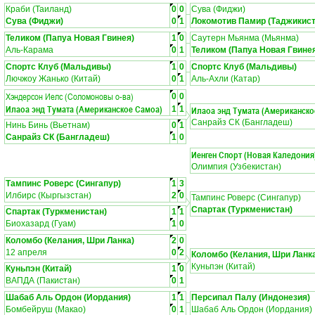
Краби (Таиланд)
0
0
Сува (Фиджи)
Сува (Фиджи)
0
1
Локомотив Памир (Таджикист
Теликом (Папуа Новая Гвинея)
1
0
Саутерн Мьянма (Мьянма)
Аль-Карама
0
1
Теликом (Папуа Новая Гвине
Спортс Клуб (Мальдивы)
1
0
Спортс Клуб (Мальдивы)
Лючжоу Жанько (Китай)
0
1
Аль-Ахли (Катар)
Хэндерсон Иелс (Соломоновы о-ва)
0
0
Илаоа энд Тумата (Американское Самоа)
1
1
Илаоа энд Тумата (Американско
Санрайз СК (Бангладеш)
Нинь Бинь (Вьетнам)
0
1
Санрайз СК (Бангладеш)
1
0
Иенген Спорт (Новая Каледония
Олимпия (Узбекистан)
Тампинс Роверс (Сингапур)
1
3
Илбирс (Кыргызстан)
2
0
Тампинс Роверс (Сингапур)
Спартак (Туркменистан)
Спартак (Туркменистан)
1
1
Биохазард (Гуам)
1
0
Коломбо (Келания, Шри Ланка)
2
0
12 апреля
0
2
Коломбо (Келания, Шри Ланк
Куньпэн (Китай)
Куньпэн (Китай)
1
0
ВАПДА (Пакистан)
0
1
Шабаб Аль Ордон (Иордания)
1
1
Персипал Палу (Индонезия)
Бомбейруш (Макао)
0
1
Шабаб Аль Ордон (Иордания)