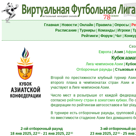
Главная
|
Новости
|
Онлайн
|
Правила
|
Опросы
|
Ре
Расписание
|
Турниры
|
Команды
|
Игроки
|
Т
Рейтинги
|
Форум
|
Чат
|
Конку
Сез
Европа
|
Азия
|
Афри
Кубок азиа
Лига чемпионов Азии
|
Кубок
Отборочные раунды
|
Стыковые 
Второй по престижности клубный турнир Азии
второго плана в чемпионатах стран Азии и 
участвуют в Лиге чемпионов Азии.
Число мест в розыгрыше от каждой федерац
согласно
рейтингу стран в азиатских кубках
. По
федерации по рейтингам автосоставов и fair play
В турнире есть отборочные раунды, групповой
по вместимости стадионе Азии без домашнего бо
2-ой отборочный раунд
3-ий отборочный р
18 янв 2025, 22
-
21 янв 2025, 22
23 янв 2025, 22
-
25 янв 
00
00
00