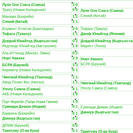
Лупе Оле Соага (Самоа)
3
0
Трапу (Новая Каледония)
0
0
Лупе Оле Соага (Самоа)
Сянюй (Китай)
Манама (Бахрейн)
1
2
Сянюй (Китай)
3
1
Боумонт Атлетик (Бангладеш)
2
0
Тофага (Тувалу)
Тофага (Тувалу)
1
1
Джеф Юнайтед (Япония)
Дордой Юнайтед (Кыргызстан)
0
2
Дордой Юнайтед (Кыргызста
Редлэндс Юнайтед (Австралия)
1
0
Марист (Тонга)
Аль-Иттихад (Маскат, Оман)
0
2
Норт Хванхе
2
0
Норт Хванхе
БСРК (Бруней)
БСРК (Бруней)
3
3
Кирикитр (Новая Каледония)
0
1
Чингмай Юнайтед (Таиланд)
1
1
Амэд Полис Фос (Непал)
1
1
Чингмай Юнайтед (Таиланд)
Уполу Самоа (Самоа)
Уполу Самоа (Самоа)
4
1
АКБ (Новая Каледония)
1
0
Порт Моресби (Папуа Новая Гвинея)
1
0
Сриниди Деккан (Индия)
0
1
Сриниди Деккан (Индия)
Диннур (Кыргызстан)
Каррана (Бахрейн)
0
1
Диннур (Кыргызстан)
0
2
ДПММ (Бруней)
0
0
Такитуму (О-ва Кука)
0
1
Такитуму (О-ва Кука)