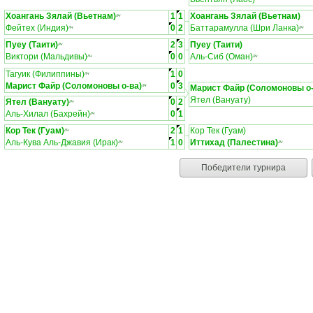
Хоангань Зялай (Вьетнам)
1
1
Хоангань Зялай (Вьетнам)
ЛЧ
Фейтех (Индия)
0
2
Баттарамулла (Шри Ланка)
ЛЧ
ЛЧ
Пуеу (Таити)
2
3
Пуеу (Таити)
ЛЧ
Виктори (Мальдивы)
0
0
Аль-Сиб (Оман)
ЛЧ
ЛЧ
Тагуик (Филиппины)
1
0
ЛЧ
Марист Файр (Соломоновы о-ва)
0
3
ЛЧ
Марист Файр (Соломоновы о-
Ятел (Вануату)
Ятел (Вануату)
0
2
ЛЧ
Аль-Хилал (Бахрейн)
0
1
ЛЧ
Кор Тек (Гуам)
2
1
Кор Тек (Гуам)
ЛЧ
Аль-Кува Аль-Джавия (Ирак)
1
0
Иттихад (Палестина)
ЛЧ
ЛЧ
Победители турнира