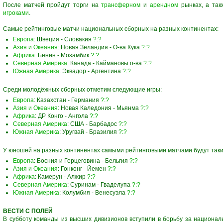
После матчей пройдут торги на
трансферном
и
арендном
рынках, а так
игроками
.
Самые рейтинговые матчи национальных сборных на разных континентах:
Европа
: Швеция - Словакия
?:?
Азия и Океания
: Новая Зеландия - О-ва Кука
?:?
Африка
: Бенин - Мозамбик
?:?
Северная Америка
: Канада - Каймановы о-ва
?:?
Южная Америка
: Эквадор - Аргентина
?:?
Среди молодёжных сборных отметим следующие игры:
Европа
: Казахстан - Германия
?:?
Азия и Океания
: Новая Каледония - Мьянма
?:?
Африка
: ДР Конго - Ангола
?:?
Северная Америка
: США - Барбадос
?:?
Южная Америка
: Уругвай - Бразилия
?:?
У юношей на разных континентах самыми рейтинговыми матчами будут таки
Европа
: Босния и Герцеговина - Бельгия
?:?
Азия и Океания
: Гонконг - Йемен
?:?
Африка
: Камерун - Алжир
?:?
Северная Америка
: Суринам - Гваделупа
?:?
Южная Америка
: Колумбия - Венесуэла
?:?
ВЕСТИ С ПОЛЕЙ
В субботу команды из высших дивизионов вступили в борьбу за национал