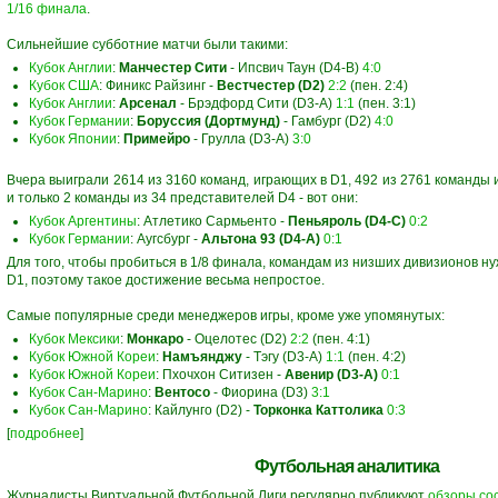
1/16 финала
.
Сильнейшие субботние матчи были такими:
Кубок Англии
:
Манчестер Сити
- Ипсвич Таун (D4-B)
4:0
Кубок США
: Финикс Райзинг -
Вестчестер (D2)
2:2
(пен. 2:4)
Кубок Англии
:
Арсенал
- Брэдфорд Сити (D3-A)
1:1
(пен. 3:1)
Кубок Германии
:
Боруссия (Дортмунд)
- Гамбург (D2)
4:0
Кубок Японии
:
Примейро
- Грулла (D3-A)
3:0
Вчера выиграли 2614 из 3160 команд, играющих в D1, 492 из 2761 команды и
и только 2 команды из 34 представителей D4 - вот они:
Кубок Аргентины
: Атлетико Сармьенто -
Пеньяроль (D4-C)
0:2
Кубок Германии
: Аугсбург -
Альтона 93 (D4-A)
0:1
Для того, чтобы пробиться в 1/8 финала, командам из низших дивизионов н
D1, поэтому такое достижение весьма непростое.
Самые популярные среди менеджеров игры, кроме уже упомянутых:
Кубок Мексики
:
Монкаро
- Оцелотес (D2)
2:2
(пен. 4:1)
Кубок Южной Кореи
:
Намъянджу
- Тэгу (D3-A)
1:1
(пен. 4:2)
Кубок Южной Кореи
: Пхочхон Ситизен -
Авенир (D3-A)
0:1
Кубок Сан-Марино
:
Вентосо
- Фиорина (D3)
3:1
Кубок Сан-Марино
: Кайлунго (D2) -
Торконка Каттолика
0:3
[
подробнее
]
Футбольная аналитика
Журналисты Виртуальной Футбольной Лиги регулярно публикуют
обзоры со