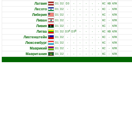
Латвия
D1
D2
D3
-
-
-
-
-
КС
КВ
КЛК
Лесото
D1
D2
-
-
-
-
-
-
КС
-
КЛК
Либерия
D1
D2
-
-
-
-
-
-
КС
-
КЛК
Ливан
D1
D2
-
-
-
-
-
-
КС
-
КЛК
Ливия
D1
D2
-
-
-
-
-
-
КС
-
КЛК
Литва
A
B
D1
D2
D3
D3
-
-
-
-
КС
КВ
КЛК
Лихтенштейн
D1
D2
-
-
-
-
-
-
КС
-
КЛК
Люксембург
D1
D2
-
-
-
-
-
-
КС
-
КЛК
Маврикий
D1
D2
-
-
-
-
-
-
КС
-
КЛК
Мавритания
D1
D2
-
-
-
-
-
-
КС
-
КЛК