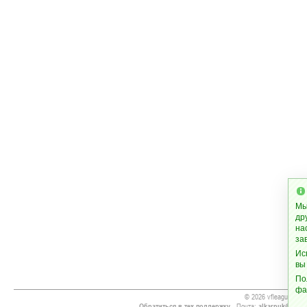
Мы
др
на
за
Ис
вы
По
фа
© 2026 vfleague.info
Обратиться в тех.поддержку
- Почта:
alkarpuk@gmai