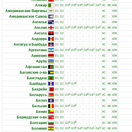
Алжир
A
B
A
B
C
D
D1
D2
D3
D3
D4
D4
D4
D4
КС
КВ
КЛК
Американские Виргины
D1
D2
-
-
-
-
-
-
КС
-
КЛК
Американское Самоа
D1
D2
-
-
-
-
-
-
КС
-
КЛК
Ангилья
D1
D2
-
-
-
-
-
-
КС
-
КЛК
Англия
A
B
A
B
C
D
D1
D2
D3
D3
D4
D4
D4
D4
КС
КВ
КЛК
Ангола
D1
D2
-
-
-
-
-
-
КС
-
КЛК
Андорра
D1
D2
-
-
-
-
-
-
КС
-
КЛК
Антигуа и Барбуда
D1
D2
-
-
-
-
-
-
КС
-
КЛК
Аргентина
A
B
A
B
C
D
D1
D2
D3
D3
D4
D4
D4
D4
КС
КВ
КЛК
Армения
D1
D2
-
-
-
-
-
-
КС
-
КЛК
Аруба
D1
D2
-
-
-
-
-
-
КС
-
КЛК
Афганистан
D1
D2
-
-
-
-
-
-
КС
-
КЛК
Багамские о-ва
D1
D2
-
-
-
-
-
-
КС
-
КЛК
Бангладеш
D1
D2
-
-
-
-
-
-
КС
-
КЛК
Барбадос
A
B
D1
D2
D3
D3
-
-
-
-
КС
КВ
КЛК
Бахрейн
D1
D2
-
-
-
-
-
-
КС
-
КЛК
Беларусь
A
B
A
B
C
D
D1
D2
D3
D3
D4
D4
D4
D4
КС
КВ
КЛК
Белиз
D1
D2
-
-
-
-
-
-
КС
-
КЛК
Бельгия
A
B
D1
D2
D3
D3
-
-
-
-
КС
КВ
КЛК
Бенин
D1
D2
-
-
-
-
-
-
КС
-
КЛК
Бермудские о-ва
D1
D2
-
-
-
-
-
-
КС
-
КЛК
Болгария
A
B
D1
D2
D3
D3
-
-
-
-
КС
КВ
КЛК
Боливия
A
B
A
B
C
D
D1
D2
D3
D3
D4
D4
D4
D4
КС
КВ
КЛК