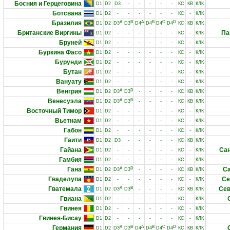
Босния и Герцеговина
D1
D2
D3
-
-
-
-
-
КС
КВ
КЛК
Ботсвана
D1
D2
-
-
-
-
-
-
КС
-
КЛК
Бразилия
A
B
A
B
C
D
D1
D2
D3
D3
D4
D4
D4
D4
КС
КВ
КЛК
Британские Виргины
Па
D1
D2
-
-
-
-
-
-
КС
-
КЛК
Бруней
D1
D2
-
-
-
-
-
-
КС
-
КЛК
Буркина Фасо
D1
D2
-
-
-
-
-
-
КС
-
КЛК
Бурунди
D1
D2
-
-
-
-
-
-
КС
-
КЛК
Бутан
D1
D2
-
-
-
-
-
-
КС
-
КЛК
Вануату
D1
D2
-
-
-
-
-
-
КС
-
КЛК
Венгрия
A
B
D1
D2
D3
D3
-
-
-
-
КС
КВ
КЛК
Венесуэла
A
B
D1
D2
D3
D3
-
-
-
-
КС
КВ
КЛК
Восточный Тимор
D1
D2
-
-
-
-
-
-
КС
-
КЛК
Вьетнам
D1
D2
-
-
-
-
-
-
КС
-
КЛК
Габон
D1
D2
-
-
-
-
-
-
КС
-
КЛК
Гаити
D1
D2
D3
-
-
-
-
-
КС
КВ
КЛК
Гайана
Сан
D1
D2
-
-
-
-
-
-
КС
-
КЛК
Гамбия
D1
D2
-
-
-
-
-
-
КС
-
КЛК
Гана
A
B
Са
D1
D2
D3
D3
-
-
-
-
КС
КВ
КЛК
Гваделупа
Се
D1
D2
-
-
-
-
-
-
КС
-
КЛК
Гватемала
A
B
Сев
D1
D2
D3
D3
-
-
-
-
КС
КВ
КЛК
Гвиана
D1
D2
-
-
-
-
-
-
КС
-
КЛК
Гвинея
D1
D2
-
-
-
-
-
-
КС
-
КЛК
Гвинея-Бисау
D1
D2
-
-
-
-
-
-
КС
-
КЛК
Германия
A
B
A
B
C
D
D1
D2
D3
D3
D4
D4
D4
D4
КС
КВ
КЛК