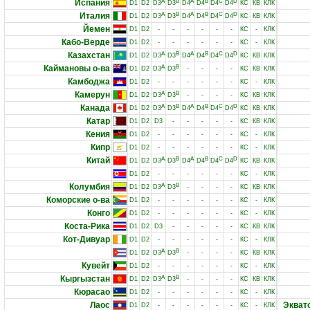
Испания
A
B
A
B
C
D
D1
D2
D3
D3
D4
D4
D4
D4
КС
КВ
КЛК
Италия
A
B
A
B
C
D
D1
D2
D3
D3
D4
D4
D4
D4
КС
КВ
КЛК
Йемен
D1
D2
-
-
-
-
-
-
КС
-
КЛК
Кабо-Верде
D1
D2
-
-
-
-
-
-
КС
-
КЛК
Казахстан
A
B
A
B
C
D
D1
D2
D3
D3
D4
D4
D4
D4
КС
КВ
КЛК
Каймановы о-ва
A
B
D1
D2
D3
D3
-
-
-
-
КС
КВ
КЛК
Камбоджа
D1
D2
-
-
-
-
-
-
КС
-
КЛК
Камерун
A
B
D1
D2
D3
D3
-
-
-
-
КС
КВ
КЛК
Канада
A
B
A
B
C
D
D1
D2
D3
D3
D4
D4
D4
D4
КС
КВ
КЛК
Катар
D1
D2
D3
-
-
-
-
-
КС
КВ
КЛК
Кения
D1
D2
-
-
-
-
-
-
КС
-
КЛК
Кипр
D1
D2
-
-
-
-
-
-
КС
-
КЛК
Китай
A
B
A
B
C
D
D1
D2
D3
D3
D4
D4
D4
D4
КС
КВ
КЛК
D1
D2
-
-
-
-
-
-
КС
-
КЛК
Колумбия
A
B
D1
D2
D3
D3
-
-
-
-
КС
КВ
КЛК
Коморские о-ва
D1
D2
-
-
-
-
-
-
КС
-
КЛК
Конго
D1
D2
-
-
-
-
-
-
КС
-
КЛК
Коста-Рика
D1
D2
D3
-
-
-
-
-
КС
КВ
КЛК
Кот-Дивуар
D1
D2
-
-
-
-
-
-
КС
-
КЛК
A
B
D1
D2
D3
D3
-
-
-
-
КС
КВ
КЛК
Кувейт
D1
D2
-
-
-
-
-
-
КС
-
КЛК
Кыргызстан
A
B
D1
D2
D3
D3
-
-
-
-
КС
КВ
КЛК
Кюрасао
D1
D2
-
-
-
-
-
-
КС
-
КЛК
Лаос
Экват
D1
D2
-
-
-
-
-
-
КС
-
КЛК