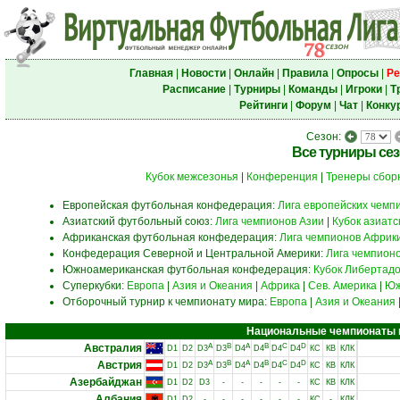
Главная
|
Новости
|
Онлайн
|
Правила
|
Опросы
|
Ре
Расписание
|
Турниры
|
Команды
|
Игроки
|
Т
Рейтинги
|
Форум
|
Чат
|
Конку
Сезон:
Все турниры се
Кубок межсезонья
|
Конференция
|
Тренеры сбор
Европейская футбольная конфедерация:
Лига европейских чемп
Азиатский футбольный союз:
Лига чемпионов Азии
|
Кубок азиат
Африканская футбольная конфедерация:
Лига чемпионов Африк
Конфедерация Северной и Центральной Америки:
Лига чемпион
Южноамериканская футбольная конфедерация:
Кубок Либертад
Суперкубки:
Европа
|
Азия и Океания
|
Африка
|
Сев. Америка
|
Юж
Отборочный турнир к чемпионату мира:
Европа
|
Азия и Океания
Национальные чемпионаты и 
Австралия
A
B
A
B
C
D
D1
D2
D3
D3
D4
D4
D4
D4
КС
КВ
КЛК
Австрия
A
B
A
B
C
D
D1
D2
D3
D3
D4
D4
D4
D4
КС
КВ
КЛК
Азербайджан
D1
D2
D3
-
-
-
-
-
КС
КВ
КЛК
Албания
D1
D2
-
-
-
-
-
-
КС
-
КЛК