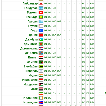
Гибралтар
D1
D2
-
-
-
-
-
-
КС
-
КЛК
Гондурас
D1
D2
D3
-
-
-
-
-
КС
КВ
КЛК
Гонконг
D1
D2
-
-
-
-
-
-
КС
-
КЛК
Гренада
D1
D2
D3
-
-
-
-
-
КС
КВ
КЛК
Греция
A
B
D1
D2
D3
D3
-
-
-
-
КС
КВ
КЛК
Грузия
D1
D2
D3
-
-
-
-
-
КС
КВ
КЛК
Гуам
D1
D2
-
-
-
-
-
-
КС
-
КЛК
Дания
A
B
D1
D2
D3
D3
-
-
-
-
КС
КВ
КЛК
Джибути
D1
D2
-
-
-
-
-
-
КС
-
КЛК
Доминика
D1
D2
-
-
-
-
-
-
КС
-
КЛК
Доминикана
D1
D2
-
-
-
-
-
-
КС
-
КЛК
ДР Конго
D1
D2
D3
-
-
-
-
-
КС
КВ
КЛК
Египет
A
B
D1
D2
D3
D3
-
-
-
-
КС
КВ
КЛК
Замбия
D1
D2
-
-
-
-
-
-
КС
-
КЛК
Зимбабве
D1
D2
-
-
-
-
-
-
КС
-
КЛК
Израиль
A
B
D1
D2
D3
D3
-
-
-
-
КС
КВ
КЛК
Индия
A
B
D1
D2
D3
D3
-
-
-
-
КС
КВ
КЛК
Индонезия
D1
D2
D3
-
-
-
-
-
КС
КВ
КЛК
Иордания
D1
D2
-
-
-
-
-
-
КС
-
КЛК
Ирак
D1
D2
-
-
-
-
-
-
КС
-
КЛК
D1
D2
D3
-
-
-
-
-
КС
КВ
КЛК
Ирландия
D1
D2
-
-
-
-
-
-
КС
-
КЛК
Исландия
A
B
D1
D2
D3
D3
-
-
-
-
КС
КВ
КЛК