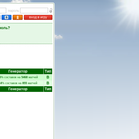
пароль
вход в игру
роль?
Генератор
Тип
B
5
% составов на
5468
матчей
B
24
% составов на
855
матчей
Генератор
Тип