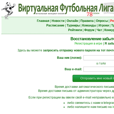
Главная
|
Новости
|
Онлайн
|
Правила
|
Опросы
|
Ре
Расписание
|
Турниры
|
Команды
|
Игроки
|
Т
Рейтинги
|
Форум
|
Чат
|
Конку
Восстановление забыт
Регистрация в игре
|
Я заб
Здесь вы можете
запросить отправку нового пароля на тот поч
Ваш ник (логин):
и / или
Ваш e-mail:
Отправить мне новый 
Время доставки автоматического письма
Время доставки письма от администратора через д
Если при регистрации вы ввели свой e-mail неправильно ил
либо свяжитесь с нами в telegr
либо напишите нам письмо на
i