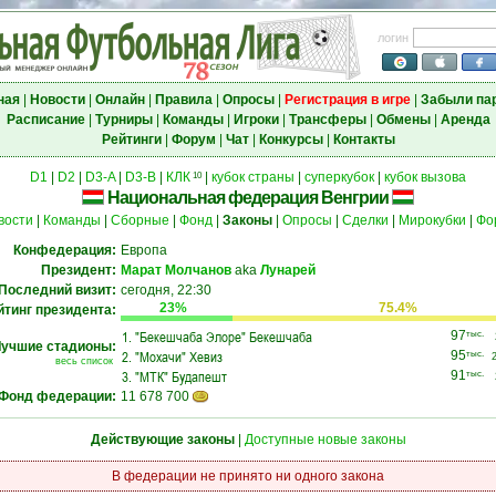
логин
ная
|
Новости
|
Онлайн
|
Правила
|
Опросы
|
Регистрация в игре
|
Забыли па
Расписание
|
Турниры
|
Команды
|
Игроки
|
Трансферы
|
Обмены
|
Аренда
Рейтинги
|
Форум
|
Чат
|
Конкурсы
|
Контакты
D1
|
D2
|
D3-A
|
D3-B
|
КЛК
|
кубок страны
|
суперкубок
|
кубок вызова
10
Национальная федерация Венгрии
вости
|
Команды
|
Сборные
|
Фонд
|
Законы
|
Опросы
|
Сделки
|
Мирокубки
|
Фо
Конфедерация:
Европа
Президент:
Марат Молчанов
aka
Лунарей
Последний визит:
сегодня, 22:30
23%
75.4%
йтинг президента:
1.
"Бекешчаба Элоре" Бекешчаба
97
тыс.
учшие стадионы:
2.
"Мохачи" Хевиз
95
тыс.
весь список
3.
"МТК" Будапешт
91
тыс.
Фонд федерации:
11 678 700
Действующие законы
|
Доступные новые законы
В федерации не принято ни одного закона