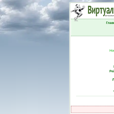
Глав
Но
Ре
Л