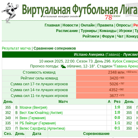
Главная
|
Новости
|
Онлайн
|
Правила
|
Опросы
|
Ре
Расписание
|
Турниры
|
Команды
|
Игроки
|
Т
Рейтинги
|
Форум
|
Чат
|
Конку
Результат матча
|
Сравнение соперников
Испано Америка
(Гавана)
-
Луисви
10 июня 2025, 22:00. Сезон 73. День 296.
Кубок Северн
Прогноз погоды:
облачно, 12-
18°
. Стадион "
Гавана Арен
Стоимость команд
2348 млн.
+833 млн.
Рейтинг силы команд
3420
+505
Сумма сил 17-ти лучших игроков
5026
+787
Сумма сил 14-ти лучших игроков
4352
+582
Сумма сил 11-ти лучших игроков
3677
+573
День
Матч
А
Рез
День
355
В
Мохачи (Венгрия)
356
1:0
352
В
Вест Хэм Юнайтед (Англия)
355
1:0
349
Н
Веен (Германия)
353
0:0
335
Н
РБ Лейпциг (Германия)
352
1:1
323
П
Велес Сарсфилд (Аргентина)
350
0:1
Сез.
День
Дата
Соревнование