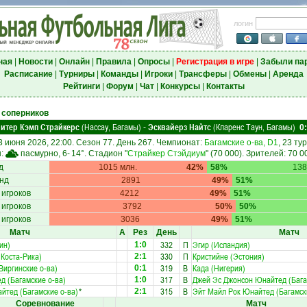
логин
ная
|
Новости
|
Онлайн
|
Правила
|
Опросы
|
Регистрация в игре
|
Забыли па
Расписание
|
Турниры
|
Команды
|
Игроки
|
Трансферы
|
Обмены
|
Аренда
Рейтинги
|
Форум
|
Чат
|
Конкурсы
|
Контакты
 соперников
итер Кэмп Страйкерс
(Нассау, Багамы)
Эсквайерз Найтс
(Кларенс Таун, Багамы)
-
0
3 июня 2026, 22:00. Сезон 77. День 267. Чемпионат:
Багамские о-ва, D1
, 23 тур
ы:
пасмурно, 6-
14°
. Стадион "
Страйкер Стэйдиум
" (70 000). Зрителей: 70 0
д
1015 млн.
42%
58%
138
нд
2891
49%
51%
 игроков
4212
49%
51%
 игроков
3792
50%
50%
 игроков
3036
49%
51%
Матч
А
Рез
День
Матч
ин)
332
П
Эгир (Исландия)
1:0
Коста-Рика)
330
П
Кристийне (Эстония)
2:1
Виргинские о-ва)
319
В
Када (Нигерия)
0:1
д (Багамские о-ва)
317
В
Джей Эс Джонсон Юнайтед (Бага
1:0
йтед (Багамские о-ва)
*
315
В
Эйт Майл Рок Юнайтед (Багамск
2:1
Соревнование
Матч