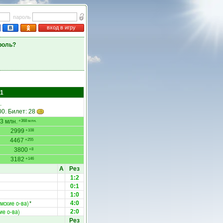
пароль
вход в игру
роль?
:1
.
00. Билет: 28
3 млн.
+368 млн.
2999
+108
4467
+255
3800
+8
3182
+146
А
Рез
1:2
0:1
1:0
мские о-ва)
*
4:0
ие о-ва)
2:0
Рез