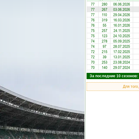
77
280
06.06.2026
77
267
03.06.2026
77
110
29.04.2026
76
319
16.03.2026
76
55
16.01.2026
75
257
24.11.2025
75
123
24.10.2025
74
278
05.09.2025
74
97
28.07.2025
72
215
17.02.2025
72
39
13.01.2025
70
253
23.08.2024
70
140
29.07.2024
За последние 10 сезонов: 
Для того