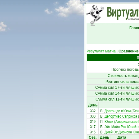
Глав
Результат матча
|
Сравнение
П
Прогноз погод
Стоимость коман
Рейтинг силы кома
Сумма сил 17-ти лучших
Сумма сил 14-ти лучших
Сумма сил 11-ти лучших
День
332
В
Драгон де л'Юэм (Бен
330
В
Депортиво Саприсса (
319
П
Юник (Американские 
317
В
Эйт Майл Рок Юнайте
315
В
Джей Эс Джонсон Юна
Сез.
День
Дата