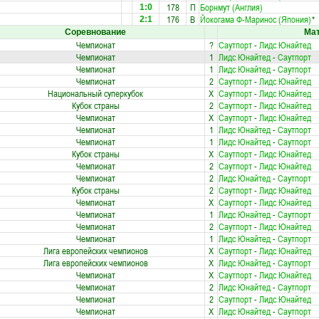
178
П
Борнмут (Англия)
1:0
176
В
Йокогама Ф-Маринос (Япония)
*
2:1
Соревнование
Ма
Чемпионат
?
Саутпорт
-
Лидс Юнайтед
Чемпионат
1
Лидс Юнайтед
-
Саутпорт
Чемпионат
1
Лидс Юнайтед
-
Саутпорт
Чемпионат
2
Саутпорт
-
Лидс Юнайтед
Национальный суперкубок
X
Саутпорт
-
Лидс Юнайтед
Кубок страны
2
Саутпорт
-
Лидс Юнайтед
Чемпионат
X
Саутпорт
-
Лидс Юнайтед
Чемпионат
1
Лидс Юнайтед
-
Саутпорт
Чемпионат
1
Лидс Юнайтед
-
Саутпорт
Кубок страны
X
Саутпорт
-
Лидс Юнайтед
Чемпионат
2
Саутпорт
-
Лидс Юнайтед
Чемпионат
2
Лидс Юнайтед
-
Саутпорт
Кубок страны
2
Саутпорт
-
Лидс Юнайтед
Чемпионат
X
Саутпорт
-
Лидс Юнайтед
Чемпионат
1
Лидс Юнайтед
-
Саутпорт
Чемпионат
2
Саутпорт
-
Лидс Юнайтед
Чемпионат
1
Лидс Юнайтед
-
Саутпорт
Лига европейских чемпионов
X
Саутпорт
-
Лидс Юнайтед
Лига европейских чемпионов
X
Лидс Юнайтед
-
Саутпорт
Чемпионат
X
Саутпорт
-
Лидс Юнайтед
Чемпионат
2
Лидс Юнайтед
-
Саутпорт
Чемпионат
2
Саутпорт
-
Лидс Юнайтед
Чемпионат
X
Лидс Юнайтед
-
Саутпорт