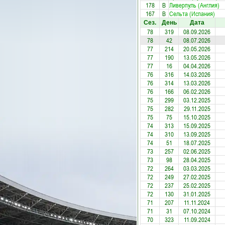
178
В
Ливерпуль (Англия)
167
В
Сельта (Испания)
Сез.
День
Дата
78
319
08.09.2026
78
42
08.07.2026
77
214
20.05.2026
77
190
13.05.2026
77
16
04.04.2026
76
316
14.03.2026
76
314
13.03.2026
76
166
06.02.2026
75
299
03.12.2025
75
282
29.11.2025
75
75
15.10.2025
74
313
15.09.2025
74
310
13.09.2025
74
51
18.07.2025
73
257
02.06.2025
73
98
28.04.2025
72
264
03.03.2025
72
249
27.02.2025
72
237
25.02.2025
72
130
31.01.2025
71
207
11.11.2024
71
31
07.10.2024
70
323
11.09.2024