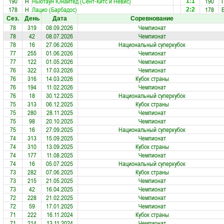
190
Н
Ньютаун Юнайтед (Сент-Китс и Невис)
190
1:1
178
Н
Лацио (Барбадос)
178
2:2
Сез.
День
Дата
Соревнование
78
319
08.09.2026
Чемпионат
78
42
08.07.2026
Чемпионат
78
16
27.06.2026
Национальный суперкубок
77
255
01.06.2026
Чемпионат
77
122
01.05.2026
Чемпионат
76
322
17.03.2026
Чемпионат
76
316
14.03.2026
Кубок страны
76
194
11.02.2026
Чемпионат
76
18
30.12.2025
Национальный суперкубок
75
313
06.12.2025
Кубок страны
75
280
28.11.2025
Чемпионат
75
98
20.10.2025
Чемпионат
75
16
27.09.2025
Национальный суперкубок
74
313
15.09.2025
Чемпионат
74
310
13.09.2025
Кубок страны
74
177
11.08.2025
Чемпионат
74
16
05.07.2025
Национальный суперкубок
73
282
07.06.2025
Кубок страны
73
215
21.05.2025
Чемпионат
73
42
16.04.2025
Чемпионат
72
228
21.02.2025
Чемпионат
72
59
17.01.2025
Чемпионат
71
222
16.11.2024
Кубок страны
71
214
13.11.2024
Чемпионат