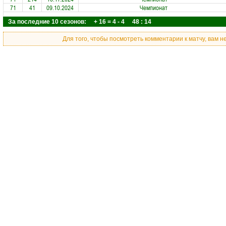
71
41
09.10.2024
Чемпионат
За последние 10 сезонов: + 16 = 4 - 4 48 : 14
Для того, чтобы посмотреть комментарии к матчу, вам 