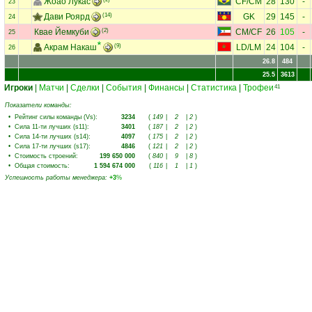
Жоао Лукас
CF
/
CM
28
130
-
23
Дави Роярд
(14)
GK
29
145
-
24
Квае Йемкуби
(2)
CM
/
CF
26
105
-
25
Акрам Накаш
(9)
LD
/
LM
24
104
-
26
26.8
484
25.5
3613
Игроки
|
Матчи
|
Сделки
|
События
|
Финансы
|
Статистика
|
Трофеи
41
Показатели команды:
•
Рейтинг силы команды (Vs)
:
3234
(
149
|
2
|
2
)
•
Сила 11-ти лучших (s11)
:
3401
(
187
|
2
|
2
)
•
Сила 14-ти лучших (s14)
:
4097
(
175
|
2
|
2
)
•
Сила 17-ти лучших (s17)
:
4846
(
121
|
2
|
2
)
•
Стоимость строений
:
199 650 000
(
840
|
9
|
8
)
•
Общая стоимость
:
1 594 674 000
(
116
|
1
|
1
)
Успешность работы менеджера
:
+3
%