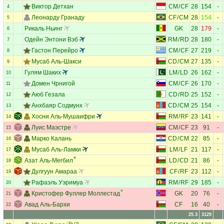
Виктор Детхан
CM
/
CF
28
154
-
4
Леонарду Гранаду
CF
/
CM
28
154
-
5
Рикаль Ньинг
GK
28
179
-
6
Одейн Энтони Вэб
RM
/
RD
28
180
-
7
Гастон Перейро
CM
/
CF
27
219
-
8
Мусаб Аль-Шакси
CD
/
CM
27
135
-
9
Гулям Шаких
LM
/
LD
26
162
-
10
Домен Чрнигой
CM
/
CF
26
170
-
11
Аюб Гезала
CD
/
RD
25
152
-
12
Анхбаяр Содмунх
CD
/
CM
25
154
-
13
Хосни Аль-Мушаифри
RM
/
RF
23
141
-
14
Луис Маэстре
CM
/
CF
23
91
-
15
Марко Калань
CD
/
CM
22
85
-
16
Мусаб Аль-Ламки
LM
/
LF
21
117
-
17
Азат Аль-Мегбил
LD
/
CD
21
86
-
18
Дулгуун Амараа
CF
/
RF
23
112
-
19
Рафаэль Уэримуа
RM
/
RF
29
185
-
20
Кристофер Фуллер Моллестад
GK
20
76
-
21
Авад Аль-Бархи
CF
16
40
-
22
25.3
3129
(2)