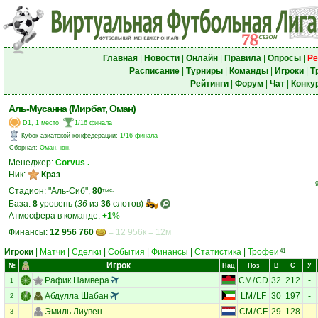
Главная
|
Новости
|
Онлайн
|
Правила
|
Опросы
|
Ре
Расписание
|
Турниры
|
Команды
|
Игроки
|
Т
Рейтинги
|
Форум
|
Чат
|
Конку
Аль-Мусанна (Мирбат, Оман)
D1, 1 место
1/16 финала
Кубок азиатской конфедерации
:
1/16 финала
Сборная:
Оман, юн.
Менеджер:
Corvus .
Ник:
Краз
Стадион: "Аль-Сиб",
80
тыс.
База:
8
уровень (
36
из
36
слотов)
Атмосфера в команде:
+1
%
Финансы:
12 956 760
= 12 956к = 12м
Игроки
|
Матчи
|
Сделки
|
События
|
Финансы
|
Статистика
|
Трофеи
41
Игрок
№
Нац
Поз
В
С
У
Рафик Намвера
CM
/
CD
32
212
-
1
Абдулла Шабан
LM
/
LF
30
197
-
2
Эмиль Лиувен
CM
/
CF
29
128
-
3