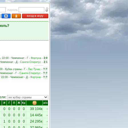
пароль
вход в игру
роль?
, 22:00 - Чемпионат - Г -
Фортуна
-
2:0
 Чемпионат - Д -
Санкти-Спиритус
-
2:1
00 - Кубок страны - Г -
Лас-Тунас
-
?:?
 Чемпионат - Г -
Санкти-Спиритус
-
?:?
, 22:00 - Чемпионат - Д -
Фортуна
-
?:?
ели:
И
Г
П
Ж
Кр
и/о
0
0
0
0
0
39 104к
-
0
0
0
0
0
14 445к
-
1
0
0
0
0
24 295к
-
1
0
0
0
0
37 965к
-