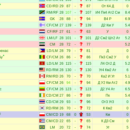
CD
/
RD
29
87
-
87
От
К4
Д
0
RM
/
RF
28
107
-
107
И4
Пк4
Ат2
См
8.4
GK
28
88
-
94
В4
Р
6.9
CF
/
CM
27
139
-
139
Д2
Км
У
5.4
CF
/
RF
27
61
-
63
У
0
LM
/
LF
28
101
-
101
Д2
См2
Шт2
Ат
5.2
CM
28
72
-
77
5.2
ренас
LD
/
LM
28
79
-
81
Д
0
бу
CF
/
CM
26
86
-
86
Пк3
См2
У
0
LD
/
LM
26
115
-
115
Л4
От2
Д
5.2
RD
/
RM
28
130
-
130
Уг4
Км2
Ат
6
RM
/
RD
26
70
-
70
Ка2
И
Уг
5.1
CF
/
CM
26
94
-
94
Д
У2
Км
Ат2
4.9
с
CF
/
CM
26
123
-
123
Д2
У4
Ат
6.5
CD
/
CM
27
86
-
89
Пк
5.4
CD
/
CM
29
93
-
96
От3
Уг3
0
RD
/
RM
26
70
-
72
К
Км2
0
)
CM
/
CD
19
68
0
53
Км
0
CM
/
CD
22
65
-
65
К
Д3
См
0
LM
20
72
-
74
Уг
5