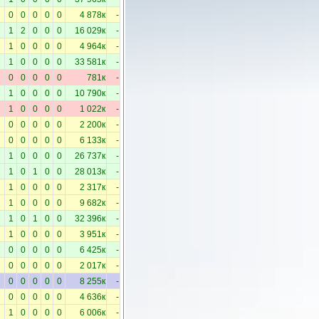
0
0
0
0
0
4 878к
-
1
2
0
0
0
16 029к
-
1
0
0
0
0
4 964к
-
1
0
0
0
0
33 581к
-
0
0
0
0
0
781к
-
1
0
0
0
0
10 790к
-
1
0
0
0
0
1 022к
-
0
0
0
0
0
2 200к
-
0
0
0
0
0
6 133к
-
1
0
0
0
0
26 737к
-
1
0
1
0
0
28 013к
-
1
0
0
0
0
2 317к
-
1
0
0
0
0
9 682к
-
1
0
1
0
0
32 396к
-
1
0
0
0
0
3 951к
-
0
0
0
0
0
6 425к
-
0
0
0
0
0
2 017к
-
0
0
0
0
0
8 255к
-
0
0
0
0
0
4 636к
-
1
0
0
0
0
6 006к
-