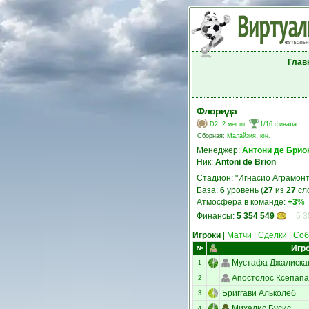
Глав
Флорида
D2, 2 место
1/16 финала
Сборная:
Малайзия, юн.
Менеджер:
Антони де Брио
Ник:
Antoni de Brion
Стадион: "Игнасио Аграмонт
База:
6
уровень (
27
из
27
сл
Атмосфера в команде:
+3
%
Финансы:
5 354 549
= 5 3
Игроки
|
Матчи
|
Сделки
|
Соб
Игр
№
Мустафа Джалиска
1
Апостолос Ксепапа
2
Бриггави Альколеб
3
Михалис Бусис
4