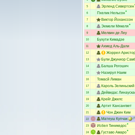
Эрленд Сивертсен
5
Пхелик Нельсон
6
Виктор Йоханссон
7
Эемели Мякеля
8
Мелвин де Леу
9
Бухути Кимадзе
10
Ахмед Аль-Дали
11
Жоррел Аристо
12
Були Джуниор Сам
13
Балша Рогошич
14
Назирул Наим
15
Томасй Лиман
16
Кароль Зелиньский
17
Дейвидас Линауска
18
Крейг Джилс
19
Артит Кансангвет
20
Чон Джин Ким
21
Матеуш Купчак
(7
22
Исбел Тиникедос
23
Густаво Амаро
24