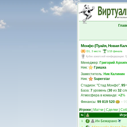
Глав
Монфо (Пуайя, Новая Кал
D1, 3 место
1/16 финала
Кубок азиатской конфедерации
:
Г
Менеджер:
Григорий Архип
Ник:
Гришка
Заместитель:
Ник Калинин
Ник:
Superstar
Стадион: "Стад Монфо",
95
т
База:
7
уровень (
30
из
32
сл
Атмосфера в команде:
+2
%
Финансы:
99 819 520
= 99
Игроки
|
Матчи
|
Сделки
|
Соб
Игр
№
Ин Бежарано
1