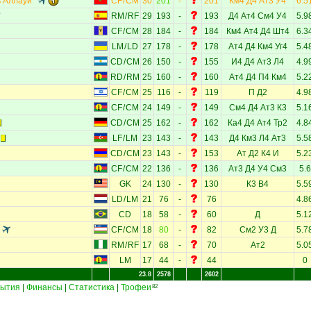
 Аллауи
CF
/
CM
30
201
-
201
Км4
Д4
Ат3
У4
6.5
RM
/
RF
29
193
-
193
Д4
Ат4
См4
У4
5.9
CF
/
CM
28
184
-
184
Км4
Ат4
Д4
Шт4
6.3
LM
/
LD
27
178
-
178
Ат4
Д4
Км4
Уг4
5.4
CD
/
CM
26
150
-
155
И4
Д4
Ат3
Л4
4.9
RD
/
RM
25
160
-
160
Ат4
Д4
П4
Км4
5.2
CF
/
CM
25
116
-
119
П
Д2
4.9
CF
/
CM
24
149
-
149
См4
Д4
Ат3
К3
5.1
CD
/
CM
25
162
-
162
Ка4
Д4
Ат4
Тр2
4.8
LF
/
LM
23
143
-
143
Д4
Км3
Л4
Ат3
5.5
CD
/
CM
23
143
-
153
Ат
Д2
К4
И
5.2
CF
/
CM
22
136
-
136
Ат3
Д4
У4
См3
5.6
GK
24
130
-
130
К3
В4
5.5
LD
/
LM
21
76
-
76
4.8
CD
18
58
-
60
Д
5.1
CF
/
CM
18
80
-
82
См2
У3
Д
5.7
RM
/
RF
17
68
-
70
Ат2
5.0
LM
17
44
-
44
0
23.8
2578
2602
ытия
|
Финансы
|
Статистика
|
Трофеи
82