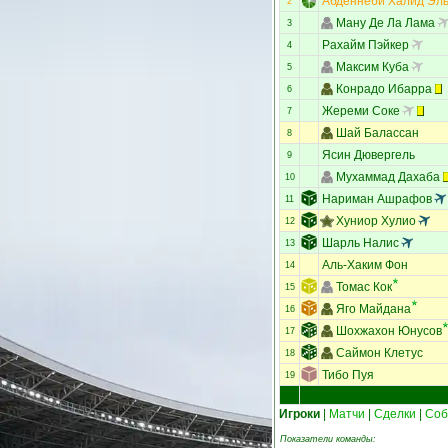
Абденнеби Халид Эль
2
Ману Де Ла Лама
3
Рахайм Пэйкер
4
Максим Куба
5
Конрадо Ибарра
6
Жереми Соке
7
Шай Балассан
8
Ясин Дювергель
9
Мухаммад Дахаба
10
Нариман Ашрафов
11
Хуниор Хулио
12
Шарль Налис
13
Аль-Хаким Фон
14
Томас Кок
15
Яго Майдана
16
Шохжахон Юнусов
17
Саймон Клетус
18
Тибо Пуя
19
Игроки
|
Матчи
|
Сделки
|
Соб
Показатели команды: