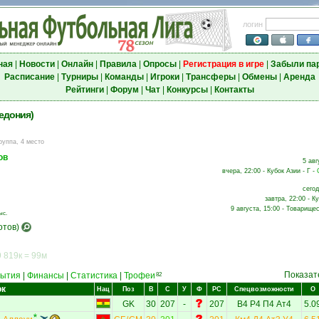
логин
ная
|
Новости
|
Онлайн
|
Правила
|
Опросы
|
Регистрация в игре
|
Забыли па
Расписание
|
Турниры
|
Команды
|
Игроки
|
Трансферы
|
Обмены
|
Аренда
Рейтинги
|
Форум
|
Чат
|
Конкурсы
|
Контакты
едония)
руппа, 4 место
ов
5 авг
вчера, 22:00 - Кубок Азии - Г -
сегод
завтра, 22:00 - К
9 августа, 15:00 - Товарищес
ыс.
отов)
 819к = 99м
Показат
ытия
|
Финансы
|
Статистика
|
Трофеи
82
ок
Нац
Поз
В
С
У
Ф
РС
Спецвозможности
О
GK
30
207
-
207
В4
Р4
П4
Ат4
5.0