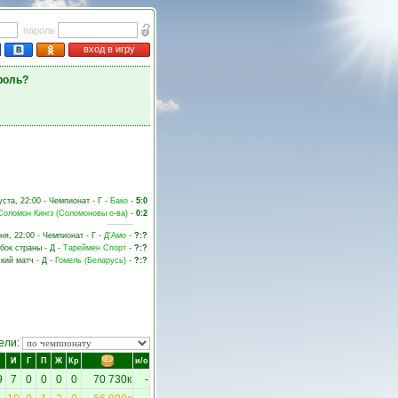
пароль
вход в игру
роль?
уста, 22:00 - Чемпионат - Г -
Бако
-
5:0
Соломон Кингз (Соломоновы о-ва)
-
0:2
ня, 22:00 - Чемпионат - Г -
Д'Амо
-
?:?
убок страны - Д -
Тареймен Спорт
-
?:?
кий матч - Д -
Гомель (Беларусь)
-
?:?
ели:
И
Г
П
Ж
Кр
и/о
9
7
0
0
0
0
70 730к
-