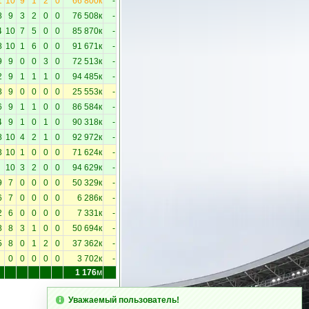
1
10
9
1
2
0
66 800к
-
8
9
3
2
0
0
76 508к
-
4
10
7
5
0
0
85 870к
-
8
10
1
6
0
0
91 671к
-
9
9
0
0
3
0
72 513к
-
2
9
1
1
1
0
94 485к
-
8
9
0
0
0
0
25 553к
-
6
9
1
1
0
0
86 584к
-
4
9
1
0
1
0
90 318к
-
8
10
4
2
1
0
92 972к
-
3
10
1
0
0
0
71 624к
-
10
3
2
0
0
94 629к
-
9
7
0
0
0
0
50 329к
-
6
7
0
0
0
0
6 286к
-
2
6
0
0
0
0
7 331к
-
8
8
3
1
0
0
50 694к
-
5
8
0
1
2
0
37 362к
-
0
0
0
0
0
3 702к
-
1 176
м
Уважаемый пользователь!