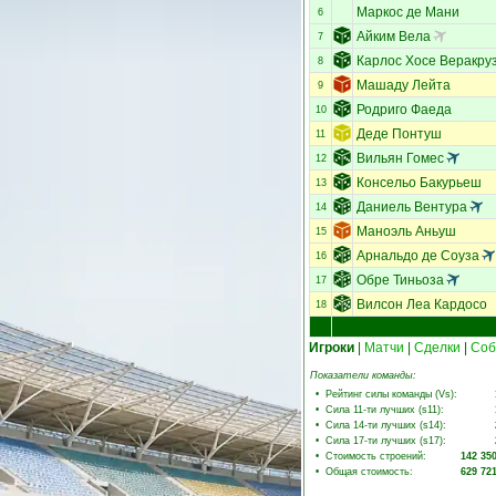
Маркос де Мани
6
Айким Вела
7
Карлос Хосе Веракру
8
Машаду Лейта
9
Родриго Фаеда
10
Деде Понтуш
11
Вильян Гомес
12
Консельо Бакурьеш
13
Даниель Вентура
14
Маноэль Аньуш
15
Арнальдо де Соуза
16
Обре Тиньоза
17
Вилсон Леа Кардосо
18
Игроки
|
Матчи
|
Сделки
|
Соб
Показатели команды:
•
Рейтинг силы команды (Vs)
:
•
Сила 11-ти лучших (s11)
:
•
Сила 14-ти лучших (s14)
:
•
Сила 17-ти лучших (s17)
:
•
Стоимость строений
:
142 35
•
Общая стоимость
:
629 72