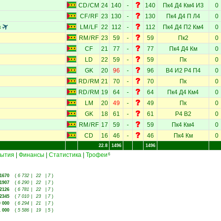
CD
/
CM
24
140
-
140
Пк4
Д4
Км4
И3
0
CF
/
RF
23
130
-
130
Пк4
Д4
П
Л4
0
з
LM
/
LF
22
112
-
112
Пк4
Д4
П2
Км4
0
RM
/
RF
23
59
-
59
Пк2
0
CF
21
77
-
77
Пк4
Д4
Км
0
LD
22
59
-
59
Пк
0
GK
20
96
-
96
В4
И2
Р4
П4
0
RD
/
RM
21
70
-
70
Пк
0
RD
/
RM
19
64
-
64
Пк4
Д4
Км4
0
LM
20
49
-
49
Пк
0
GK
18
61
-
61
Р4
В2
0
RM
/
RF
17
59
-
59
Пк4
Км4
0
CD
16
46
-
46
Пк4
Км
0
22.8
1496
1496
ытия
|
Финансы
|
Статистика
|
Трофеи
6
1670
(
6 732
|
22
|
7
)
1907
(
6 290
|
22
|
7
)
2126
(
6 781
|
22
|
7
)
2345
(
7 010
|
23
|
7
)
0 000
(
6 294
|
21
|
7
)
1 000
(
5 586
|
19
|
5
)