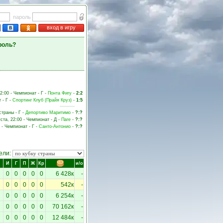
пароль
вход в игру
роль?
22:00 - Чемпионат - Г -
Понта Фигу
-
2:2
 - Г -
Спортинг Клуб (Прайя Круз)
-
1:5
страны - Г -
Депортиво Маритимо
-
?:?
уста, 22:00 - Чемпионат - Д -
Паге
-
?:?
 - Чемпионат - Г -
Санто-Антонио
-
?:?
ели:
И
Г
П
Ж
Кр
и/о
0
0
0
0
0
6 428к
-
0
0
0
0
0
542к
-
0
0
0
0
0
6 254к
-
0
0
0
0
0
70 162к
-
0
0
0
0
0
12 484к
-