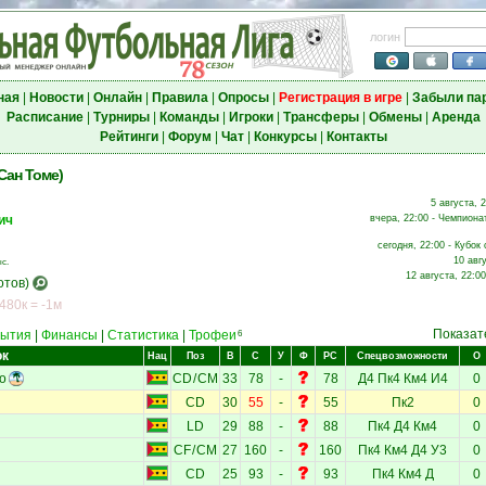
логин
ная
|
Новости
|
Онлайн
|
Правила
|
Опросы
|
Регистрация в игре
|
Забыли па
Расписание
|
Турниры
|
Команды
|
Игроки
|
Трансферы
|
Обмены
|
Аренда
Рейтинги
|
Форум
|
Чат
|
Конкурсы
|
Контакты
Сан Томе)
5 августа, 
ич
вчера, 22:00 - Чемпионат
сегодня, 22:00 - Кубок 
10 авг
с.
12 августа, 22:00
отов)
 480к = -1м
Показат
ытия
|
Финансы
|
Статистика
|
Трофеи
6
ок
Нац
Поз
В
С
У
Ф
РС
Спецвозможности
О
о
CD
/
CM
33
78
-
78
Д4
Пк4
Км4
И4
0
CD
30
55
-
55
Пк2
0
LD
29
88
-
88
Пк4
Д4
Км4
0
CF
/
CM
27
160
-
160
Пк4
Км4
Д4
У3
0
CD
25
93
-
93
Пк4
Км4
Д
0