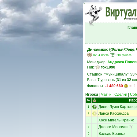
Глав
Динамикос (Фолья Феде, 
D2, 4 место
1/16 финала
Менеджер:
Андрюха Попов
Ник:
fox1990
Стадион: "Муниципаль",
55
ты
База:
7
уровень (
31
из
32
сл
Финансы:
-1 480 660
= -1
Игроки
|
Матчи
|
Сделки
|
Соб
Игр
№
Диего Луиш Картонер
1
Ланса Кассандра
2
Хосе Мигель Франко
3
Джесси Мессиаш
4
Вальдо Бранко
5