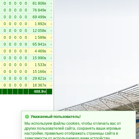
0
0
0
0
0
81 808к
-
0
0
0
0
0
76 849к
-
0
0
0
0
0
69 499к
-
0
0
0
0
0
1 892к
-
0
0
0
0
0
12 058к
-
0
0
0
0
0
1 589к
-
0
0
0
0
0
65 941к
-
0
0
0
0
0
4 469к
-
0
0
0
0
0
15 990к
-
0
0
0
0
0
1 533к
-
0
0
0
0
0
15 166к
-
0
0
0
0
0
29 821к
-
0
0
0
0
0
16 367к
-
488.9
м
Уважаемый пользователь!
Мы используем файлы cookies, чтобы отличать вас от
других пользователей сайта, сохранять ваши игровые
настройки, правильно отображать страницы сайта в
зависимости от используемого вами устройства.