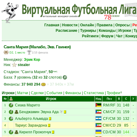
Главная
|
Новости
|
Онлайн
|
Правила
|
Опросы
|
Ре
Расписание
|
Турниры
|
Команды
|
Игроки
|
Т
Рейтинги
|
Форум
|
Чат
|
Конку
Санта Мария (Малабо, Экв. Гвинея)
D2, 1 место
1/16 финала
Менеджер:
Эрик Кор
Ник:
stealer
Стадион: "Санта Мария",
50
тыс.
База:
7
уровень (
32
из
32
слотов)
Финансы:
37 940 294
= 37 940к = 37м
Игроки
|
Матчи
|
Сделки
|
События
|
Финансы
|
Статистика
|
Трофеи
6
Игрок
№
Нац
Поз
В
С
У
Сиака Марито
RM
/
RF
31
148
-
1
Бенджамин Эвуна Ада
CM
/
CF
31
159
-
2
Альберто Альмада
CF
/
CM
30
132
-
3
Тариус Зарандона
CM
/
CD
29
85
-
4
Кирилл Прокопчук
CD
/
CM
30
144
-
5