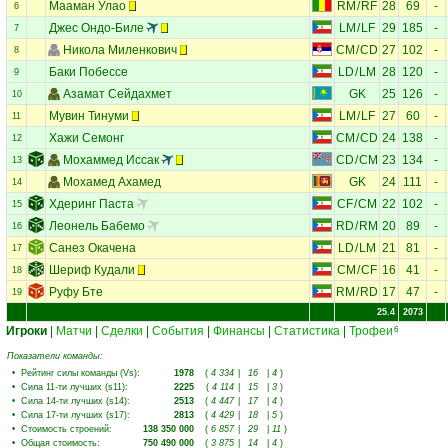
Мааман Улао
RM
/
RF
28
69
-
6
Джес Ондо-Биле
LM
/
LF
29
185
-
7
Никола Миленкович
CM
/
CD
27
102
-
8
Баки Побессе
LD
/
LM
28
120
-
9
Азамат Сейдахмет
GK
25
126
-
10
Мувин Тинуми
LM
/
LF
27
60
-
11
Хажи Семонг
CM
/
CD
24
138
-
12
Мохаммед Иссак
CD
/
CM
23
134
-
13
Мохамед Ахамед
GK
24
111
-
14
Хдеринг Паста
CF
/
CM
22
102
-
15
Леонель Бабемо
RD
/
RM
20
89
-
16
Санез Окачена
LD
/
LM
21
81
-
17
Шериф Кудали
CM
/
CF
16
41
-
18
Руфу Бте
RM
/
RD
17
47
-
19
25.4
2073
Игроки
|
Матчи
|
Сделки
|
События
|
Финансы
|
Статистика
|
Трофеи
6
Показатели команды:
•
Рейтинг силы команды (Vs)
:
1978
(
4 334
|
16
|
4
)
•
Сила 11-ти лучших (s11)
:
2225
(
4 114
|
15
|
3
)
•
Сила 14-ти лучших (s14)
:
2513
(
4 447
|
17
|
4
)
•
Сила 17-ти лучших (s17)
:
2813
(
4 429
|
18
|
5
)
•
Стоимость строений
:
138 350 000
(
6 857
|
29
|
11
)
•
Общая стоимость
:
750 490 000
(
3 875
|
14
|
4
)