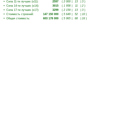
•
Сила 11-ти лучших (s11)
:
2597
(
2 000
|
13
|
3
)
•
Сила 14-ти лучших (s14)
:
3015
(
1 958
|
11
|
2
)
•
Сила 17-ти лучших (s17)
:
3299
(
2 159
|
13
|
3
)
•
Стоимость строений
:
147 150 000
(
5 649
|
52
|
10
)
•
Общая стоимость
:
603 178 000
(
5 965
|
68
|
16
)