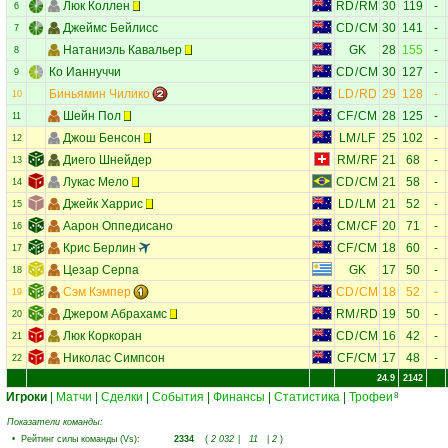
Люк Коллен
RD
/
RM
30
119
-
6
Джеймс Бейлисс
CD
/
CM
30
141
-
7
Натаниэль Кавальер
GK
28
155
-
8
Ко Ианнуччи
CD
/
CM
30
127
-
9
Биньямин Чилико
LD
/
RD
29
128
-
10
Шейн Пол
CF
/
CM
28
125
-
11
Джош Бенсон
LM
/
LF
25
102
-
12
Диего Шнейдер
RM
/
RF
21
68
-
13
Лукас Мело
CD
/
CM
21
58
-
14
Джейк Харрис
LD
/
LM
21
52
-
15
Аарон Оппедисано
CM
/
CF
20
71
-
16
Крис Берлин
CF
/
CM
18
60
-
17
Цезар Серпа
GK
17
50
-
18
Сэм Кэмпер
CD
/
CM
18
52
-
19
Джером Абрахамс
RM
/
RD
19
50
-
20
Люк Коркоран
CD
/
CM
16
42
-
21
Николас Симпсон
CF
/
CM
17
48
-
22
24.9
2142
Игроки
|
Матчи
|
Сделки
|
События
|
Финансы
|
Статистика
|
Трофеи
8
Показатели команды:
•
Рейтинг силы команды (Vs)
:
2334
(
2 032
|
11
|
2
)