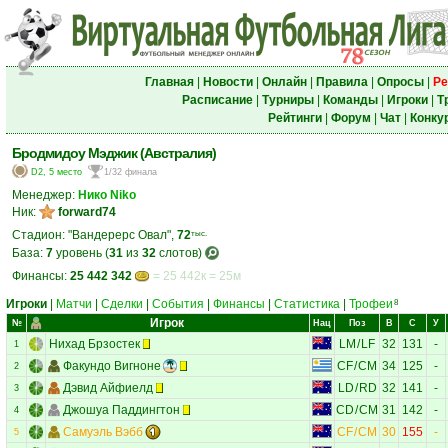
Главная
|
Новости
|
Онлайн
|
Правила
|
Опросы
|
Ре
Расписание
|
Турниры
|
Команды
|
Игроки
|
Т
Рейтинги
|
Форум
|
Чат
|
Конку
Бродмидоу Мэджик (Австралия)
D2, 5 место
1/32 финала
Менеджер:
Нико Niko
Ник:
forward74
Стадион: "Вандерерс Овал",
72
тыс.
База:
7
уровень (
31
из
32
слотов)
Финансы:
25 442 342
= 25 442к = 25м
Игроки
|
Матчи
|
Сделки
|
События
|
Финансы
|
Статистика
|
Трофеи
8
Игрок
№
Нац
Поз
В
С
У
Нихад Брзостек
LM
/
LF
32
131
-
1
Факундо Вигноне
CF
/
CM
34
125
-
2
Дэвид Айфиелд
LD
/
RD
32
141
-
3
Джошуа Паддингтон
CD
/
CM
31
142
-
4
Самуэль Вэбб
CF
/
CM
30
155
-
5