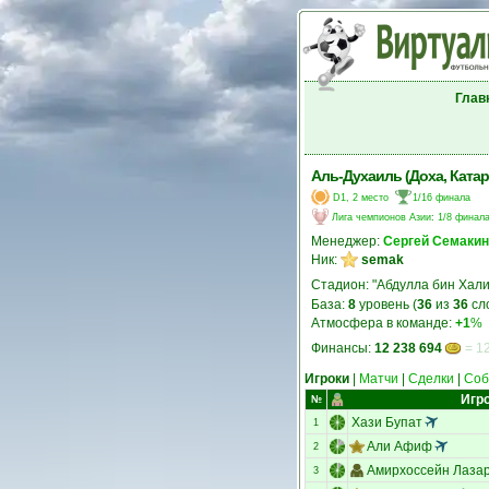
Глав
Аль-Духаиль (Доха, Катар
D1, 2 место
1/16 финала
Лига чемпионов Азии
:
1/8 финал
Менеджер:
Сергей Семакин
Ник:
semak
Стадион: "Абдулла бин Хал
База:
8
уровень (
36
из
36
сл
Атмосфера в команде:
+1
%
Финансы:
12 238 694
= 12
Игроки
|
Матчи
|
Сделки
|
Соб
Игр
№
Хази Бупат
1
Али Афиф
2
Амирхоссейн Лаза
3