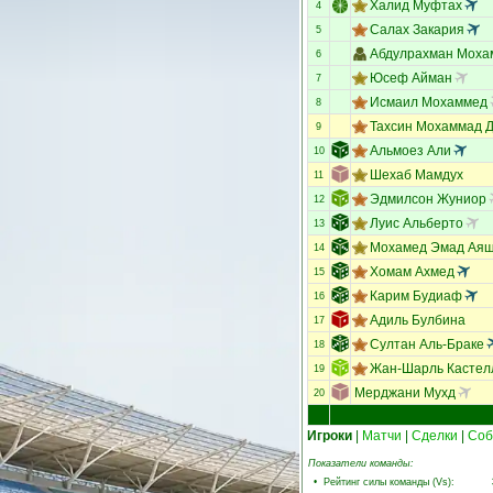
Халид Муфтах
4
Салах Закария
5
Абдулрахман Моха
6
Юсеф Айман
7
Исмаил Мохаммед
8
Тахсин Мохаммад 
9
Альмоез Али
10
Шехаб Мамдух
11
Эдмилсон Жуниор
12
Луис Альберто
13
Мохамед Эмад Ая
14
Хомам Ахмед
15
Карим Будиаф
16
Адиль Булбина
17
Султан Аль-Браке
18
Жан-Шарль Кастел
19
Мерджани Мухд
20
Игроки
|
Матчи
|
Сделки
|
Соб
Показатели команды:
•
Рейтинг силы команды (Vs)
: