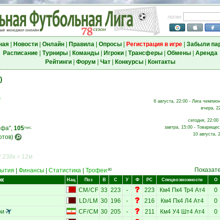
логин
ная
|
Новости
|
Онлайн
|
Правила
|
Опросы
|
Регистрация в игре
|
Забыли па
Расписание
|
Турниры
|
Команды
|
Игроки
|
Трансферы
|
Обмены
|
Аренда
Рейтинги
|
Форум
|
Чат
|
Конкурсы
|
Контакты
)
а
6 августа, 22:00 - Лига чемпио
вчера, 2
сегодня, 22:00
ифа",
105
завтра, 15:00 - Товарищес
тыс.
10 августа, 
отов)
 238к = 12м
Показат
ытия
|
Финансы
|
Статистика
|
Трофеи
40
ок
Нац
Поз
В
С
У
Ф
РС
Спецвозможности
О
CM
/
CF
33
223
-
223
Км4
Пк4
Тр4
Ат4
0
LD
/
LM
30
196
-
216
Км4
Пк4
Л4
Ат4
0
ри
CF
/
CM
30
205
-
211
Км4
У4
Шт4
Ат4
0