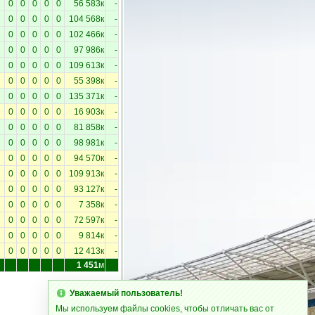
0
0
0
0
0
56 583к
-
0
0
0
0
0
104 568к
-
0
0
0
0
0
102 466к
-
0
0
0
0
0
97 986к
-
0
0
0
0
0
109 613к
-
0
0
0
0
0
55 398к
-
0
0
0
0
0
135 371к
-
0
0
0
0
0
16 903к
-
0
0
0
0
0
81 858к
-
0
0
0
0
0
98 981к
-
0
0
0
0
0
94 570к
-
0
0
0
0
0
109 913к
-
0
0
0
0
0
93 127к
-
0
0
0
0
0
7 358к
-
0
0
0
0
0
72 597к
-
0
0
0
0
0
9 814к
-
0
0
0
0
0
12 413к
-
1 451
м
Уважаемый пользователь!
Мы используем файлы cookies, чтобы отличать вас от