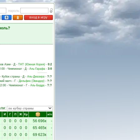
пароль
вход в игру
роль?
нов Азии - Д -
ТНТ (Южная Корея)
-
0:2
2:00 - Чемпионат - Д -
Аль-Гарафа
-
3:0
 - Кубок страны - Д -
Аль-Джазира
-
?:?
кий матч - Г -
Дельфин (Эквадор)
-
?:?
22:00 - Чемпионат - Г -
Аль-Бидда
-
?:?
ели:
И
Г
П
Ж
Кр
и/о
0
0
0
0
0
56 696к
-
0
0
0
0
0
65 465к
-
0
0
0
0
0
69 623к
-