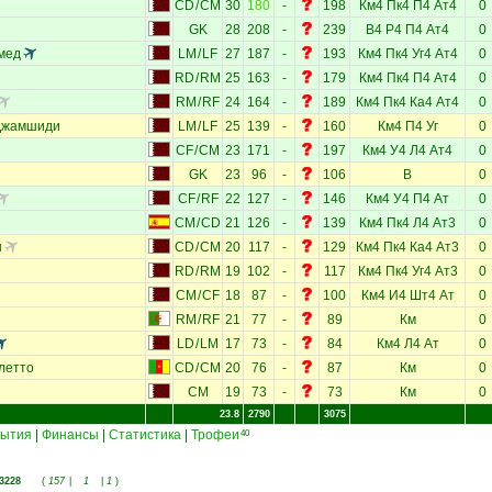
CD
/
CM
30
180
-
198
Км4
Пк4
П4
Ат4
0
GK
28
208
-
239
В4
Р4
П4
Ат4
0
мед
LM
/
LF
27
187
-
193
Км4
Пк4
Уг4
Ат4
0
RD
/
RM
25
163
-
179
Км4
Пк4
П4
Ат4
0
RM
/
RF
24
164
-
189
Км4
Пк4
Ка4
Ат4
0
Джамшиди
LM
/
LF
25
139
-
160
Км4
П4
Уг
0
CF
/
CM
23
171
-
197
Км4
У4
Л4
Ат4
0
GK
23
96
-
106
В
0
CF
/
RF
22
127
-
146
Км4
У4
П4
Ат
0
CM
/
CD
21
126
-
139
Км4
Пк4
Л4
Ат3
0
ш
CD
/
CM
20
117
-
129
Км4
Пк4
Ка4
Ат3
0
RD
/
RM
19
102
-
117
Км4
Пк4
Уг4
Ат3
0
CM
/
CF
18
87
-
100
Км4
И4
Шт4
Ат
0
RM
/
RF
21
77
-
89
Км
0
LD
/
LM
17
73
-
84
Км4
Л4
Ат
0
летто
CD
/
CM
20
76
-
87
Км
0
CM
19
73
-
73
Км
0
23.8
2790
3075
ытия
|
Финансы
|
Статистика
|
Трофеи
40
3228
(
157
|
1
|
1
)