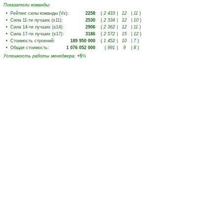
Показатели команды:
•
Рейтинг силы команды (Vs)
:
2258
(
2 433
|
12
|
11
)
•
Сила 11-ти лучших (s11)
:
2530
(
2 334
|
12
|
10
)
•
Сила 14-ти лучших (s14)
:
2906
(
2 362
|
12
|
11
)
•
Сила 17-ти лучших (s17)
:
3186
(
2 572
|
15
|
12
)
•
Стоимость строений
:
189 950 000
(
1 452
|
10
|
7
)
•
Общая стоимость
:
1 076 052 000
(
991
|
9
|
8
)
Успешность работы менеджера
:
+5
%