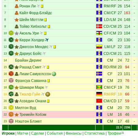
Ронан Ли
RM
/
RF
26
154
-
6
Кайл Форд-Блэйдс
CM
/
CF
27
163
-
7
Шейн Моттли
LD
/
LM
24
148
-
8
Тойво Хибхольт
CD
/
CM
25
114
-
9
Аксель Ури
CF
/
CM
23
104
-
10
Керри Холдер
GK
23
130
-
11
Джегсон Мендес
LM
/
LF
22
118
-
12
Дариус Бойс
CD
/
CM
21
115
-
13
Брайан Деринг
CM
24
72
-
14
Рашад Смит
RD
/
RM
20
94
-
15
Лиам Самуелссон
CF
23
101
-
16
Франсуа Саванна
CM
23
76
-
17
Шамари Марк
CM
/
CF
19
76
-
18
Тжалф Гуйе
RM
/
RF
18
66
-
19
Аззедин Онахи
CM
/
CD
17
59
-
20
Милтон Вуд
CM
20
70
-
21
Тремейн Кобэм
LM
16
46
-
22
Нэштон Блэкет
CM
17
48
-
23
22.9
2396
Игроки
|
Матчи
|
Сделки
|
События
|
Финансы
|
Статистика
|
Трофеи
21