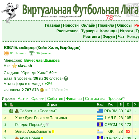
Главная
|
Новости
|
Онлайн
|
Правила
|
Опросы
|
Ре
Расписание
|
Турниры
|
Команды
|
Игроки
|
Т
Рейтинги
|
Форум
|
Чат
|
Конку
ЮВИ Блэкбердс (Кейв Хилл, Барбадос)
D1, 14 место
1/16 финала
Менеджер:
Вячеслав Шмырев
Ник:
slavash
Стадион: "Ориндж Хилл",
60
тыс.
База:
8
уровень (
36
из
36
слотов)
Атмосфера в команде:
+2
%
Финансы:
2 787 878
= 2 787к = 2м
Игроки
|
Матчи
|
Сделки
|
События
|
Финансы
|
Статистика
|
Трофеи
21
Игрок
№
Нац
Поз
В
С
У
Себастьян Боселли
RD
/
RM
30
143
-
1
Хосе Луис Росалес Портильо
LM
/
LF
28
105
-
2
Рондел Персейд
CF
/
CM
28
173
-
3
Элиас Арамбильете
GK
28
82
-
4
Аким Браун
CD
/
CM
25
139
-
5