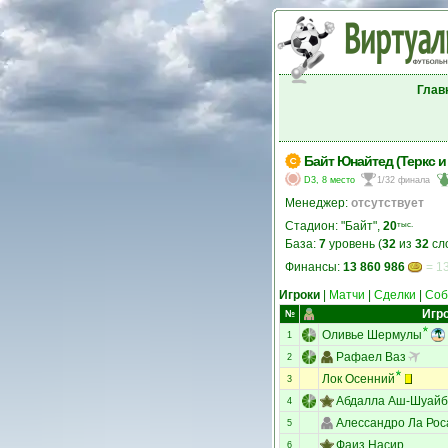
Глав
Байт Юнайтед (Теркс и
D3, 8 место
1/32 финала
Менеджер:
отсутствует
Стадион: "Байт",
20
тыс.
База:
7
уровень (
32
из
32
сл
Финансы:
13 860 986
= 13
Игроки
|
Матчи
|
Сделки
|
Соб
Игр
№
Оливье Шермулы
1
Рафаел Ваз
2
Лок Осенний
3
Абдалла Аш-Шуайб
4
Алессандро Ла Рос
5
Фаиз Насир
6