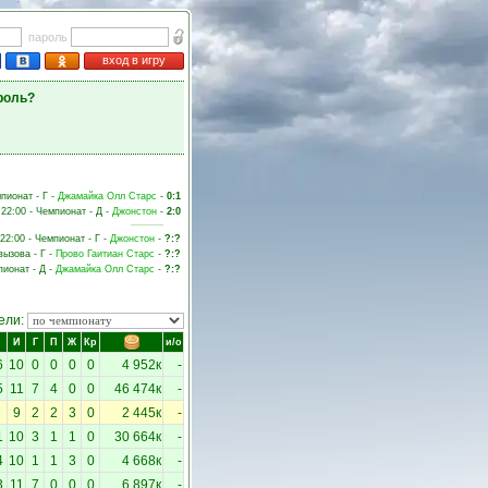
пароль
вход в игру
роль?
мпионат - Г -
Джамайка Олл Старс
-
0:1
 22:00 - Чемпионат - Д -
Джонстон
-
2:0
 22:00 - Чемпионат - Г -
Джонстон
-
?:?
вызова - Г -
Прово Гаитиан Старс
-
?:?
пионат - Д -
Джамайка Олл Старс
-
?:?
ели:
И
Г
П
Ж
Кр
и/о
6
10
0
0
0
0
4 952к
-
5
11
7
4
0
0
46 474к
-
9
2
2
3
0
2 445к
-
1
10
3
1
1
0
30 664к
-
4
10
1
1
3
0
4 668к
-
3
11
7
0
0
0
6 897к
-