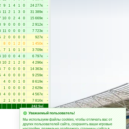
2
9
1
4
1
0
24 277к
-
5
11
2
1
3
0
31 389к
-
7
10
0
2
4
0
15 669к
-
8
9
0
0
0
0
2 912к
-
3
11
0
0
0
0
7 723к
-
5
2
0
0
0
0
927к
-
8
0
1
2
0
1 450к
-
1
7
1
0
1
0
3 709к
-
4
10
0
0
4
0
6 797к
-
3
10
2
1
2
0
4 296к
-
6
7
0
0
0
0
14 363к
-
5
4
0
0
0
0
9 259к
-
4
0
0
1
0
8 619к
-
1
0
0
0
0
2 629к
-
3
4
0
0
0
0
4 567к
-
2
1
0
0
0
7 816к
-
242.5
м
Уважаемый пользователь!
Мы используем файлы cookies, чтобы отличать вас от
других пользователей сайта, сохранять ваши игровые
настройки, правильно отображать страницы сайта в