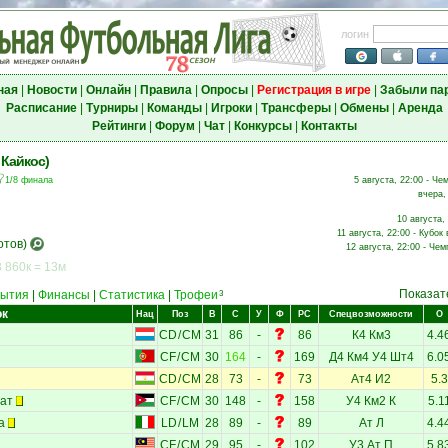
логин
ная
|
Новости
|
Онлайн
|
Правила
|
Опросы
|
Регистрация в игре
|
Забыли па
Расписание
|
Турниры
|
Команды
|
Игроки
|
Трансферы
|
Обмены
|
Аренда
Рейтинги
|
Форум
|
Чат
|
Конкурсы
|
Контакты
 Кайкос)
1/8 финала
5 августа, 22:00 - Че
вчера,
10 августа,
11 августа, 22:00 - Кубок 
отов)
12 августа, 22:00 - Чем
 860к = 13м
Показат
ытия
|
Финансы
|
Статистика
|
Трофеи
3
ок
Нац
Поз
В
С
У
Ф
РС
Спецвозможности
О
CD
/
CM
31
86
-
86
К4
Км3
4.4
CF
/
CM
30
164
-
169
Д4
Км4
У4
Шт4
6.0
CD
/
CM
28
73
-
73
Ат4
И2
5.3
ат
CF
/
CM
30
148
-
158
У4
Км2
К
5.1
а
LD
/
LM
28
89
-
89
Ат
Л
4.4
CF
/
CM
29
95
-
102
У3
Ат
П
5.8