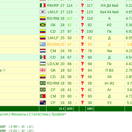
RM
/
RF
27
114
-
117
Уг4
Д4
Км3
5.2
LM
/
LF
27
123
-
123
Ка4
К4
Км3
4.6
RD
/
RM
26
107
-
110
К
4.7
GK
28
82
-
82
И2
5.3
CD
27
97
-
100
Пк
4.9
LM
/
LF
25
50
-
52
Д
6.5
RD
/
RM
25
67
-
69
Д
4.8
CM
24
78
-
78
Км
4.2
CD
24
87
-
90
Д
4.5
LD
/
LM
20
66
-
68
Пк
4.4
и
GK
18
62
-
64
П
В3
2.7
CD
18
56
-
56
Л4
2.9
RD
/
RM
18
56
-
58
Ат
И2
3.7
CF
18
41
-
41
Ат
3.6
CM
19
60
-
60
Д
4.7
CF
16
38
-
38
У2
5.1
24.4
1839
1883
ытия
|
Финансы
|
Статистика
|
Трофеи
3
1437
(
8 385
|
45
|
12
)
1594
(
8 221
|
43
|
10
)