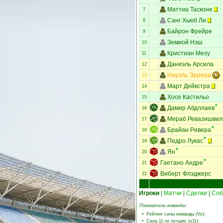
Маттиа Тасконе
7
Санг Хьюб Ли
8
Байрон Фрейре
9
Земиой Нэш
10
Кристиан Мезу
11
Даниэль Арсила
12
Науэль Эррера
13
Март Дейкстра
14
Хосе Кастильо
15
Дамир Абдллаев
16
Мераб Ревазишвил
17
Брайан Ривера
18
Педро Лукас
19
Ян
20
Гаетано Андре
21
Виберт Флэджерс
22
Игроки
|
Матчи
|
Сделки
|
Соб
Показатели команды:
•
Рейтинг силы команды (Vs)
:
•
Сила 11-ти лучших (s11)
: