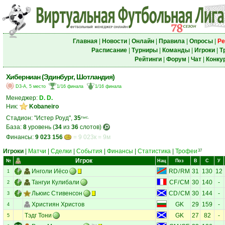
Главная
|
Новости
|
Онлайн
|
Правила
|
Опросы
|
Ре
Расписание
|
Турниры
|
Команды
|
Игроки
|
Т
Рейтинги
|
Форум
|
Чат
|
Конку
Хиберниан (Эдинбург, Шотландия)
D3-A, 5 место
1/16 финала
1/16 финала
Менеджер:
D. D.
Ник:
Kobaneiro
Стадион: "Истер Роуд",
35
тыс.
База:
8
уровень (
34
из
36
слотов)
Финансы:
9 023 156
= 9 023к = 9м
Игроки
|
Матчи
|
Сделки
|
События
|
Финансы
|
Статистика
|
Трофеи
37
Игрок
№
Нац
Поз
В
С
У
Инголи Иёсо
RD
/
RM
31
130
12
1
Тангуи Кулибали
CF
/
CM
30
140
-
2
Льюис Стивенсон
CD
/
CM
30
144
-
3
Християн Христов
GK
29
159
-
4
Тэдг Тони
GK
27
82
-
5