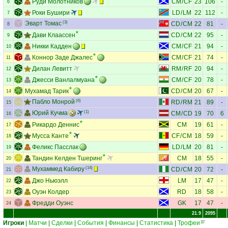
Руди Молотников
CM
/
CF
23
106
-
6
Роки Бушири
LD
/
LM
22
112
-
7
Эварт Томас
(3)
CD
/
CM
22
81
-
8
Дави Клаассен
CD
/
CM
22
95
-
9
Никки Кадден
CM
/
CF
21
94
-
10
Коннор Заде Джалес
CM
/
CF
21
74
-
11
Дилан Левитт
RM
/
RF
20
94
-
12
Джесси Ванлалмуана
CM
/
CF
20
78
-
13
Мухамад Тарик
CD
/
CM
20
67
-
14
Пабло Монрой
(6)
RD
/
RM
21
89
-
15
Юрий Кучма
(1)
CM
/
CD
19
70
6
16
Рикардо Деннис
CM
19
61
-
17
Мусса Канте
CF
/
CM
18
59
-
18
Феликс Пасслак
LD
/
LM
20
81
-
19
Тандин Келден Тшеринг
CM
18
55
-
20
Мухаммед Кабиру
(14)
CD
/
CM
20
72
-
21
Джо Ньюэлл
LM
17
47
-
22
Оуэн Колдер
RD
18
58
-
23
Фредди Оуэнс
GK
17
47
-
24
21.9
2095
Игроки
|
Матчи
|
Сделки
|
События
|
Финансы
|
Статистика
|
Трофеи
37