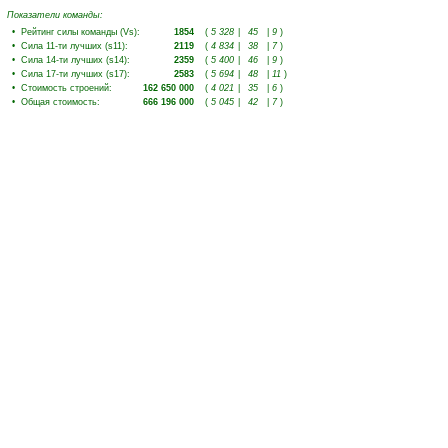
Показатели команды:
•
Рейтинг силы команды (Vs)
:
1854
(
5 328
|
45
|
9
)
•
Сила 11-ти лучших (s11)
:
2119
(
4 834
|
38
|
7
)
•
Сила 14-ти лучших (s14)
:
2359
(
5 400
|
46
|
9
)
•
Сила 17-ти лучших (s17)
:
2583
(
5 694
|
48
|
11
)
•
Стоимость строений
:
162 650 000
(
4 021
|
35
|
6
)
•
Общая стоимость
:
666 196 000
(
5 045
|
42
|
7
)