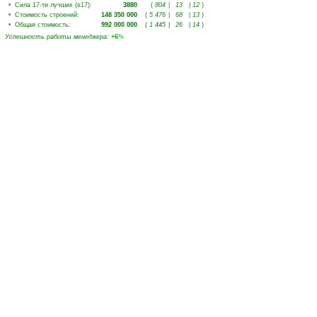
•
Сила 17-ти лучших (s17)
:
3880
(
804
|
13
|
12
)
•
Стоимость строений
:
148 350 000
(
5 476
|
68
|
13
)
•
Общая стоимость
:
992 000 000
(
1 445
|
26
|
14
)
Успешность работы менеджера
:
+6
%