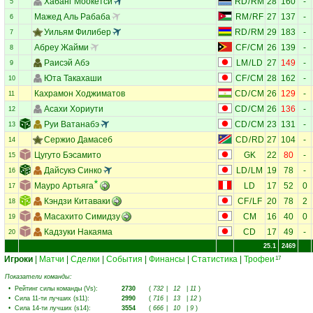
Хабанг Моокетси
RD
/
RM
28
160
-
5
Мажед Аль Рабаба
RM
/
RF
27
137
-
6
Уильям Филибер
RD
/
RM
29
183
-
7
Абреу Жайми
CF
/
CM
26
139
-
8
Раисэй Абэ
LM
/
LD
27
149
-
9
Юта Такахаши
CF
/
CM
28
162
-
10
Кахрамон Ходжиматов
CD
/
CM
26
129
-
11
Асахи Хориути
CD
/
CM
26
136
-
12
Руи Ватанабэ
CD
/
CM
23
131
-
13
Сержио Дамасеб
CD
/
RD
27
104
-
14
Цугуто Бэсамито
GK
22
80
-
15
Дайсукэ Синко
LD
/
LM
19
78
-
16
Мауро Артьяга
LD
17
52
0
17
Кэндзи Китаваки
CF
/
LF
20
78
2
18
Масахито Симидзу
CM
16
40
0
19
Кадзуки Накаяма
CD
17
49
-
20
25.1
2469
Игроки
|
Матчи
|
Сделки
|
События
|
Финансы
|
Статистика
|
Трофеи
17
Показатели команды:
•
Рейтинг силы команды (Vs)
:
2730
(
732
|
12
|
11
)
•
Сила 11-ти лучших (s11)
:
2990
(
716
|
13
|
12
)
•
Сила 14-ти лучших (s14)
:
3554
(
666
|
10
|
9
)