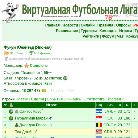
Главная
|
Новости
|
Онлайн
|
Правила
|
Опросы
|
Ре
Расписание
|
Турниры
|
Команды
|
Игроки
|
Т
Рейтинги
|
Форум
|
Чат
|
Конку
Фукуи Юнайтед (Япония)
D1, 15 место
1/16 финала
Кубок азиатской конфедерации
:
Раунд стыковых матчей
Менеджер:
Campione
Стадион: "Технопорт",
55
тыс.
База:
7
уровень (
32
из
32
слотов)
Атмосфера в команде:
+2
%
Финансы:
48 297 478
= 48 297к = 48м
Игроки
|
Матчи
|
Сделки
|
События
|
Финансы
|
Статистика
|
Трофеи
17
Игрок
№
Нац
Поз
В
С
У
Сантос Крус
LM
/
LF
33
171
-
1
Нуралимин Маран
GK
33
198
-
2
Джордан Ренсон
CD
/
CM
29
172
-
3
Теа Джебор
CD
/
LD
29
121
-
4