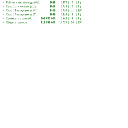
•
Рейтинг силы команды (Vs)
:
2669
(
875
|
9
|
8
)
•
Сила 11-ти лучших (s11)
:
2916
(
913
|
9
|
8
)
•
Сила 14-ти лучших (s14)
:
3406
(
916
|
11
|
10
)
•
Сила 17-ти лучших (s17)
:
3869
(
818
|
8
|
8
)
•
Стоимость строений
:
209 650 000
(
442
|
3
|
3
)
•
Общая стоимость
:
912 058 000
(
2 035
|
29
|
15
)