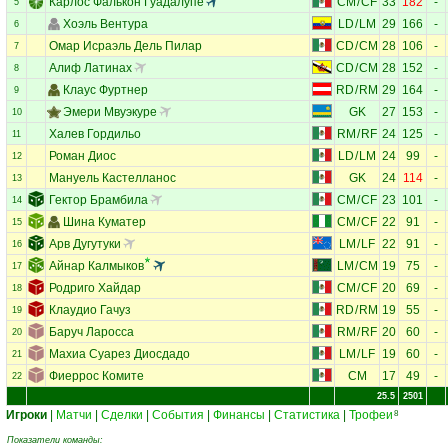
Карлос Фалькон Гуадалупе
CM
/
CF
33
182
-
5
Хоэль Вентура
LD
/
LM
29
166
-
6
Омар Исраэль Дель Пилар
CD
/
CM
28
106
-
7
Алиф Латинах
CD
/
CM
28
152
-
8
Клаус Фуртнер
RD
/
RM
29
164
-
9
Эмери Мвуэкуре
GK
27
153
-
10
Халев Гордильо
RM
/
RF
24
125
-
11
Роман Диос
LD
/
LM
24
99
-
12
Мануель Кастелланос
GK
24
114
-
13
Гектор Брамбила
CM
/
CF
23
101
-
14
Шина Куматер
CM
/
CF
22
91
-
15
Арв Дугутуки
LM
/
LF
22
91
-
16
Айнар Калмыков
LM
/
CM
19
75
-
17
Родриго Хайдар
CM
/
CF
20
69
-
18
Клаудио Гачуз
RD
/
RM
19
55
-
19
Баруч Ларосса
RM
/
RF
20
60
-
20
Махиа Суарез Диосдадо
LM
/
LF
19
60
-
21
Фиеррос Комите
CM
17
49
-
22
25.5
2501
Игроки
|
Матчи
|
Сделки
|
События
|
Финансы
|
Статистика
|
Трофеи
8
Показатели команды: