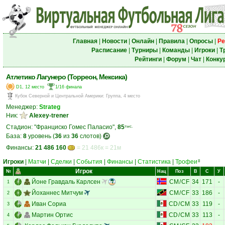
Главная
|
Новости
|
Онлайн
|
Правила
|
Опросы
|
Ре
Расписание
|
Турниры
|
Команды
|
Игроки
|
Т
Рейтинги
|
Форум
|
Чат
|
Конку
Атлетико Лагунеро (Торреон, Мексика)
D1, 12 место
1/16 финала
Кубок Северной и Центральной Америки
:
Группа, 4 место
Менеджер:
Strateg
Ник:
Alexey-trener
Стадион: "Франциско Гомеc Паласио",
85
тыс.
База:
8
уровень (
36
из
36
слотов)
Финансы:
21 486 160
= 21 486к = 21м
Игроки
|
Матчи
|
Сделки
|
События
|
Финансы
|
Статистика
|
Трофеи
8
Игрок
№
Нац
Поз
В
С
У
Йоне Гравдаль Карлсен
CM
/
CF
34
171
-
1
Йоханнес Митчум
CM
/
CF
33
186
-
2
Иван Сориа
CD
/
CM
33
119
-
3
Мартин Ортис
CD
/
CM
33
113
-
4