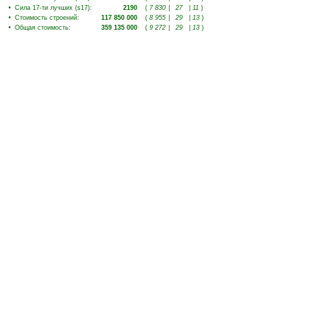
•
Сила 17-ти лучших (s17)
:
2190
(
7 830
|
27
|
11
)
•
Стоимость строений
:
117 850 000
(
8 955
|
29
|
13
)
•
Общая стоимость
:
359 135 000
(
9 272
|
29
|
13
)