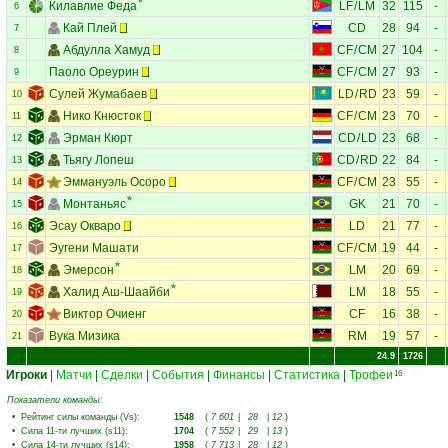
Килавлие Феда
LF
/
LM
32
115
-
6
Кай Плей
CD
28
94
-
7
Абдулла Хамуд
CF
/
CM
27
104
-
8
Паоло Ореурин
CF
/
CM
27
93
-
9
Сулей Жумабаев
LD
/
RD
23
59
-
10
Нико Кнюсток
CF
/
CM
23
70
-
11
Эрман Кюрт
CD
/
LD
23
68
-
12
Тьягу Лопеш
CD
/
RD
22
84
-
13
Эммануэль Осоро
CF
/
CM
23
55
-
14
Монтаньяс
GK
21
70
-
15
Эсау Окваро
LD
21
77
-
16
Эугени Машати
CF
/
CM
19
44
-
17
Эмерсон
LM
20
69
-
18
Халид Аш-Шаайби
LM
18
55
-
19
Виктор Очиенг
CF
16
38
-
20
Вука Мизика
RM
19
57
-
21
24.9
1726
Игроки
|
Матчи
|
Сделки
|
События
|
Финансы
|
Статистика
|
Трофеи
16
Показатели команды:
•
Рейтинг силы команды (Vs)
:
1548
(
7 601
|
28
|
12
)
•
Сила 11-ти лучших (s11)
:
1704
(
7 552
|
29
|
13
)
•
Сила 14-ти лучших (s14)
:
1958
(
7 713
|
28
|
12
)