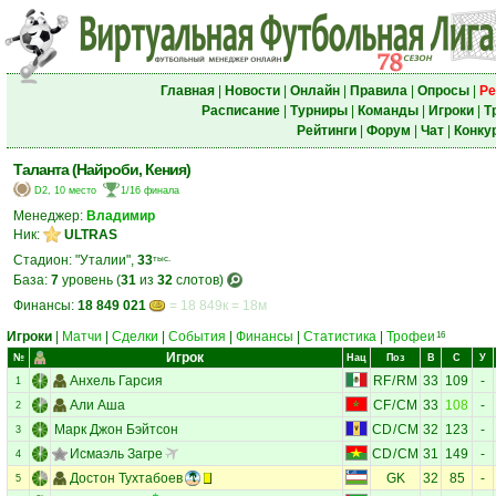
Главная
|
Новости
|
Онлайн
|
Правила
|
Опросы
|
Ре
Расписание
|
Турниры
|
Команды
|
Игроки
|
Т
Рейтинги
|
Форум
|
Чат
|
Конку
Таланта (Найроби, Кения)
D2, 10 место
1/16 финала
Менеджер:
Владимир
Ник:
ULTRAS
Стадион: "Уталии",
33
тыс.
База:
7
уровень (
31
из
32
слотов)
Финансы:
18 849 021
= 18 849к = 18м
Игроки
|
Матчи
|
Сделки
|
События
|
Финансы
|
Статистика
|
Трофеи
16
Игрок
№
Нац
Поз
В
С
У
Анхель Гарсия
RF
/
RM
33
109
-
1
Али Аша
CF
/
CM
33
108
-
2
Марк Джон Бэйтсон
CD
/
CM
32
123
-
3
Исмаэль Загре
CD
/
CM
31
149
-
4
Достон Тухтабоев
GK
32
85
-
5