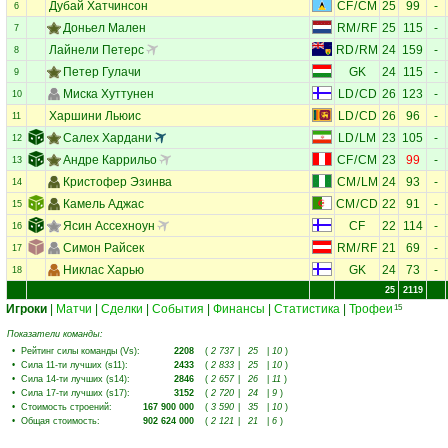
Дубай Хатчинсон
CF
/
CM
25
99
-
6
Доньел Мален
RM
/
RF
25
115
-
7
Лайнели Петерс
RD
/
RM
24
159
-
8
Петер Гулачи
GK
24
115
-
9
Миска Хуттунен
LD
/
CD
26
123
-
10
Харшини Льюис
LD
/
CD
26
96
-
11
Салех Хардани
LD
/
LM
23
105
-
12
Андре Каррильо
CF
/
CM
23
99
-
13
Кристофер Эзинва
CM
/
LM
24
93
-
14
Камель Аджас
CM
/
CD
22
91
-
15
Ясин Ассехноун
CF
22
114
-
16
Симон Райсек
RM
/
RF
21
69
-
17
Никлас Харью
GK
24
73
-
18
25
2119
Игроки
|
Матчи
|
Сделки
|
События
|
Финансы
|
Статистика
|
Трофеи
15
Показатели команды:
•
Рейтинг силы команды (Vs)
:
2208
(
2 737
|
25
|
10
)
•
Сила 11-ти лучших (s11)
:
2433
(
2 833
|
25
|
10
)
•
Сила 14-ти лучших (s14)
:
2846
(
2 657
|
26
|
11
)
•
Сила 17-ти лучших (s17)
:
3152
(
2 720
|
24
|
9
)
•
Стоимость строений
:
167 900 000
(
3 590
|
35
|
10
)
•
Общая стоимость
:
902 624 000
(
2 121
|
21
|
6
)