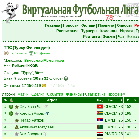
Главная
|
Новости
|
Онлайн
|
Правила
|
Опросы
|
Ре
Расписание
|
Турниры
|
Команды
|
Игроки
|
Т
Рейтинги
|
Форум
|
Чат
|
Конку
ТПС (Турку, Финляндия)
D2, 12 место
1/16 финала
Менеджер:
Вячеслав Мельников
Ник:
PolkovnikKGB
Стадион: "Турку",
80
тыс.
База:
7
уровень (
30
из
32
слотов)
Финансы:
17 150 469
= 17 150к = 17м
Игроки
|
Матчи
|
Сделки
|
События
|
Финансы
|
Статистика
|
Трофеи
15
Игрок
№
Нац
Поз
В
С
У
Сиу-Кван Чан
CD
/
CM
33
152
-
1
Комлан Амеву
CD
/
CM
30
195
-
2
Петар Ратков
LM
/
LF
26
150
-
3
Акмяммет Метдаев
CM
/
CF
26
130
-
4
Али Бахджат
RM
/
RD
26
141
-
5