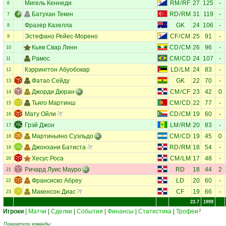
Мигель Кеннеди
RM
/
RF
27
125
-
6
Батухан Текин
RD
/
RM
31
119
-
7
Фразер Казелла
GK
24
106
-
8
Эстефано Рейес-Морено
CF
/
CM
25
91
-
9
Кьяв Свар Линн
CD
/
CM
26
96
-
10
Рамос
CM
/
CD
24
107
-
11
Кэррингтон Абуобокар
LD
/
LM
24
83
-
12
Фатао Сейду
GK
22
70
-
13
Джорди Дюран
CM
/
CF
23
42
0
14
Тьяго Мартинш
CM
/
CD
22
77
-
15
Мату Ойли
CD
/
CM
19
60
-
16
Грэй Джон
LM
/
RM
20
83
-
17
Мартиньяно Суэльдо
CM
/
CD
19
45
0
18
Джонхани Батиста
RD
/
RM
18
54
-
19
Хесус Роса
CM
/
LM
17
48
-
20
Ричард Луис Мауро
RD
18
44
2
21
Франсиско Абреу
LD
20
60
-
22
Макенсон Диас
CF
19
66
-
23
23.7
1999
Игроки
|
Матчи
|
Сделки
|
События
|
Финансы
|
Статистика
|
Трофеи
2
Показатели команды: