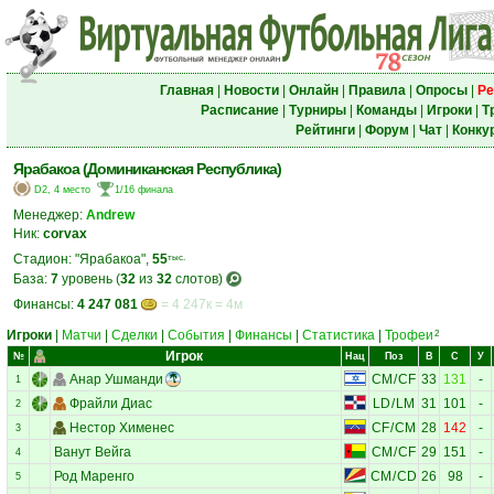
Главная
|
Новости
|
Онлайн
|
Правила
|
Опросы
|
Ре
Расписание
|
Турниры
|
Команды
|
Игроки
|
Т
Рейтинги
|
Форум
|
Чат
|
Конку
Ярабакоа (Доминиканская Республика)
D2, 4 место
1/16 финала
Менеджер:
Andrew
Ник:
corvax
Стадион: "Ярабакоа",
55
тыс.
База:
7
уровень (
32
из
32
слотов)
Финансы:
4 247 081
= 4 247к = 4м
Игроки
|
Матчи
|
Сделки
|
События
|
Финансы
|
Статистика
|
Трофеи
2
Игрок
№
Нац
Поз
В
С
У
Анар Ушманди
CM
/
CF
33
131
-
1
Фрайли Диас
LD
/
LM
31
101
-
2
Нестор Хименес
CF
/
CM
28
142
-
3
Ванут Вейга
CM
/
CF
29
151
-
4
Род Маренго
CM
/
CD
26
98
-
5