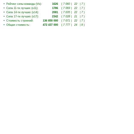
•
Рейтинг силы команды (Vs)
:
1626
(
7 060
|
22
|
7
)
•
Сила 11-ти лучших (s11)
:
1786
(
7 069
|
22
|
7
)
•
Сила 14-ти лучших (s14)
:
2081
(
7 035
|
22
|
7
)
•
Сила 17-ти лучших (s17)
:
2342
(
7 028
|
21
|
7
)
•
Стоимость строений
:
136 850 000
(
7 071
|
22
|
7
)
•
Общая стоимость
:
472 437 000
(
7 777
|
24
|
8
)