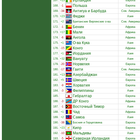
Ирландия
167.
+13
Европа
Польша
168.
-1
Европа
Антигуа и Барбуда
169.
-34
Сев. Америка
Фиджи
170.
+23
Азия
171.
+2
Британские Виргинские о-ва
Сев. Америка
Бенин
172.
-1
Африка
Мали
173.
+17
Африка
Ангола
174.
-6
Африка
О-ва Кука
175.
+1
Азия
Конго
176.
-15
Африка
Иордания
177.
+1
Азия
Вануату
178.
+32
Азия
Норвегия
179.
-20
Европа
Гаити
180.
-17
Сев. Америка
Азербайджан
181.
+13
Европа
Швеция
182.
+5
Европа
Хорватия
183.
-9
Европа
Филиппины
184.
-3
Азия
Гибралтар
185.
Европа
ДР Конго
186.
-3
Африка
Восточный Тимор
187.
-1
Азия
Чад
188.
+1
Африка
Самоа
189.
+2
Азия
190.
-38
Босния и Герцеговина
Европа
Кипр
191.
+23
Европа
Мальдивы
192.
-10
Азия
Северная Ирландия
193.
-5
Европа