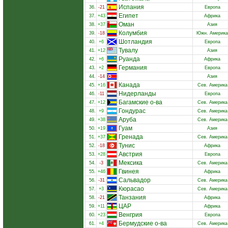
Испания
36.
-21
Европа
Египет
37.
+43
Африка
Оман
38.
+37
Азия
Колумбия
39.
-18
Южн. Америка
Шотландия
40.
+6
Европа
Тувалу
41.
+12
Азия
Руанда
42.
+6
Африка
Германия
43.
+2
Европа
44.
-14
Азия
Канада
45.
+16
Сев. Америка
Нидерланды
46.
-11
Европа
Багамские о-ва
47.
+12
Сев. Америка
Гондурас
48.
+9
Сев. Америка
Аруба
49.
+38
Сев. Америка
Гуам
50.
+19
Азия
Гренада
51.
+37
Сев. Америка
Тунис
52.
-18
Африка
Австрия
53.
+28
Европа
Мексика
54.
-3
Сев. Америка
Гвинея
55.
+46
Африка
Сальвадор
56.
-31
Сев. Америка
Кюрасао
57.
+3
Сев. Америка
Танзания
58.
-21
Африка
ЦАР
59.
+11
Африка
Венгрия
60.
+23
Европа
Бермудские о-ва
61.
+4
Сев. Америка