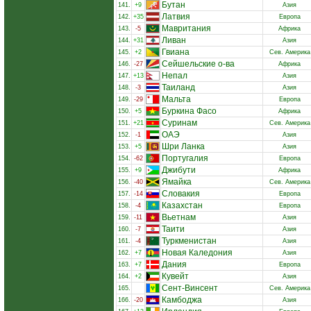
Бутан
141.
+9
Азия
Латвия
142.
+35
Европа
Мавритания
143.
-5
Африка
Ливан
144.
+31
Азия
Гвиана
145.
+2
Сев. Америка
Сейшельские о-ва
146.
-27
Африка
Непал
147.
+13
Азия
Таиланд
148.
-3
Азия
Мальта
149.
-29
Европа
Буркина Фасо
150.
+5
Африка
Суринам
151.
+21
Сев. Америка
ОАЭ
152.
-1
Азия
Шри Ланка
153.
+5
Азия
Португалия
154.
-62
Европа
Джибути
155.
+9
Африка
Ямайка
156.
-40
Сев. Америка
Словакия
157.
-14
Европа
Казахстан
158.
-4
Европа
Вьетнам
159.
-11
Азия
Таити
160.
-7
Азия
Туркменистан
161.
-4
Азия
Новая Каледония
162.
+7
Азия
Дания
163.
+7
Европа
Кувейт
164.
+2
Азия
Сент-Винсент
165.
Сев. Америка
Камбоджа
166.
-20
Азия