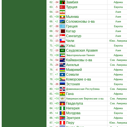
Замбия
62.
-34
Африка
Турция
63.
-5
Европа
64.
-14
Азия
Мьянма
65.
+39
Азия
Соломоновы о-ва
66.
+2
Азия
Греция
67.
-38
Европа
Катар
68.
-52
Азия
Сингапур
69.
-17
Азия
Чили
70.
-15
Южн. Америка
Уэльс
71.
+20
Европа
Саудовская Аравия
72.
-16
Азия
73.
+38
Экваториальная Гвинея
Африка
Каймановы о-ва
74.
-54
Сев. Америка
Ангилья
75.
-26
Сев. Америка
Маврикий
76.
-4
Африка
Сомали
77.
+7
Африка
Коморские о-ва
78.
+24
Африка
Эстония
79.
-36
Европа
80.
+10
Доминиканская Республика
Сев. Америка
Гана
81.
+55
Африка
82.
+74
Американские Виргинские о-ва
Сев. Америка
Гваделупа
83.
+45
Сев. Америка
Нигерия
84.
+12
Африка
Молдова
85.
+4
Европа
Эритрея
86.
+45
Африка
Перу
87.
+19
Южн. Америка