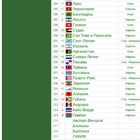
Лаос
194.
+7
Азия
Черногория
195.
+7
Европа
Бангладеш
196.
+3
Азия
Лесото
197.
-1
Африка
Гонконг
198.
Азия
Судан
199.
-15
Африка
Сан Томе и Принсипи
200.
+3
Африка
Сент-Люсия
201.
+3
Сев. Америка
Израиль
202.
-10
Европа
Афганистан
203.
+2
Азия
Сьерра Леоне
204.
+8
Африка
Панама
205.
-26
Сев. Америка
Тайвань
206.
-11
Азия
Ботсвана
207.
-1
Африка
Пуэрто-Рико
208.
Сев. Америка
Эфиопия
209.
-12
Африка
Реюньон
210.
+5
Африка
Албания
211.
-2
Европа
Гайана
212.
-12
Сев. Америка
Андорра
213.
-2
Европа
Кабо-Верде
214.
-1
Африка
Гамбия
215.
-8
Африка
Австро-Венгрия
216.
-
Балканы
217.
-
Балтика
218.
-
ГИКИФ
219.
-