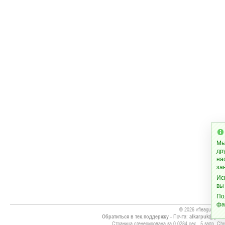
Мы
др
на
за
Ис
вы
По
фа
© 2026 vfleague.info
Обратиться в тех.поддержку
- Почта:
alkarpuk@gmai
Страница сгенерирована за 0.0284 сек., 5 запр. Chr