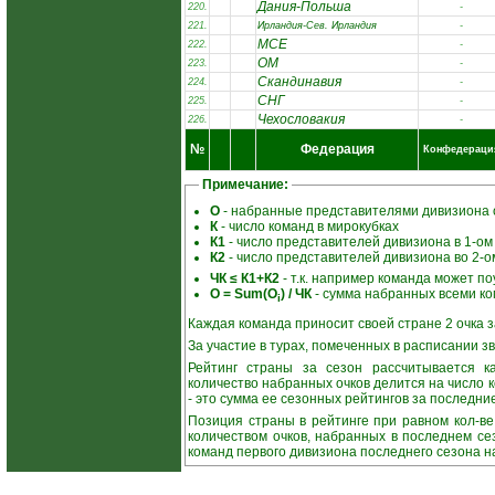
Дания-Польша
220.
-
221.
Ирландия-Сев. Ирландия
-
МСЕ
222.
-
ОМ
223.
-
Скандинавия
224.
-
СНГ
225.
-
Чехословакия
226.
-
№
Федерация
Конфедераци
Примечание:
О
- набранные представителями дивизиона о
К
- число команд в мирокубках
К1
- число представителей дивизиона в 1-ом
К2
- число представителей дивизиона во 2-о
ЧК ≤ К1+К2
- т.к. например команда может поу
О = Sum(О
) / ЧК
- сумма набранных всеми ко
i
Каждая команда приносит своей стране 2 очка за
За участие в турах, помеченных в расписании зв
Рейтинг страны за сезон рассчитывается ка
количество набранных очков делится на число 
- это сумма ее сезонных рейтингов за последние
Позиция страны в рейтинге при равном кол-в
количеством очков, набранных в последнем се
команд первого дивизиона последнего сезона н