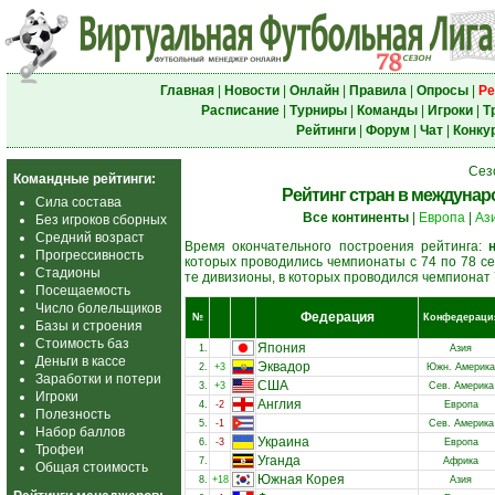
Главная
|
Новости
|
Онлайн
|
Правила
|
Опросы
|
Ре
Расписание
|
Турниры
|
Команды
|
Игроки
|
Т
Рейтинги
|
Форум
|
Чат
|
Конку
Сез
Командные рейтинги:
Рейтинг стран в междунаро
Сила состава
Все континенты
|
Европа
|
Аз
Без игроков сборных
Средний возраст
Время окончательного построения рейтинга:
Прогрессивность
которых проводились чемпионаты с 74 по 78 се
Стадионы
те дивизионы, в которых проводился чемпионат 
Посещаемость
Число болельщиков
Федерация
№
Конфедераци
Базы и строения
Стоимость баз
Япония
1.
Азия
Деньги в кассе
Эквадор
2.
+3
Южн. Америка
Заработки и потери
США
3.
+3
Сев. Америка
Игроки
Англия
4.
-2
Европа
Полезность
5.
-1
Сев. Америка
Набор баллов
Украина
6.
-3
Европа
Трофеи
Уганда
7.
Африка
Общая стоимость
Южная Корея
8.
+18
Азия