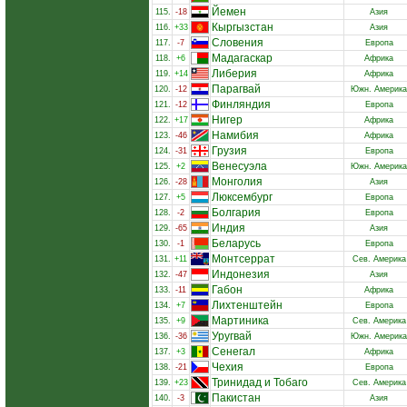
Йемен
115.
-18
Азия
Кыргызстан
116.
+33
Азия
Словения
117.
-7
Европа
Мадагаскар
118.
+6
Африка
Либерия
119.
+14
Африка
Парагвай
120.
-12
Южн. Америка
Финляндия
121.
-12
Европа
Нигер
122.
+17
Африка
Намибия
123.
-46
Африка
Грузия
124.
-31
Европа
Венесуэла
125.
+2
Южн. Америка
Монголия
126.
-28
Азия
Люксембург
127.
+5
Европа
Болгария
128.
-2
Европа
Индия
129.
-65
Азия
Беларусь
130.
-1
Европа
Монтсеррат
131.
+11
Сев. Америка
Индонезия
132.
-47
Азия
Габон
133.
-11
Африка
Лихтенштейн
134.
+7
Европа
Мартиника
135.
+9
Сев. Америка
Уругвай
136.
-36
Южн. Америка
Сенегал
137.
+3
Африка
Чехия
138.
-21
Европа
Тринидад и Тобаго
139.
+23
Сев. Америка
Пакистан
140.
-3
Азия