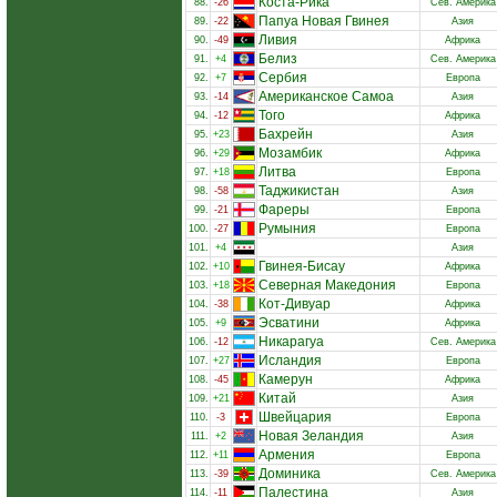
Коста-Рика
88.
-26
Сев. Америка
Папуа Новая Гвинея
89.
-22
Азия
Ливия
90.
-49
Африка
Белиз
91.
+4
Сев. Америка
Сербия
92.
+7
Европа
Американское Самоа
93.
-14
Азия
Того
94.
-12
Африка
Бахрейн
95.
+23
Азия
Мозамбик
96.
+29
Африка
Литва
97.
+18
Европа
Таджикистан
98.
-58
Азия
Фареры
99.
-21
Европа
Румыния
100.
-27
Европа
101.
+4
Азия
Гвинея-Бисау
102.
+10
Африка
Северная Македония
103.
+18
Европа
Кот-Дивуар
104.
-38
Африка
Эсватини
105.
+9
Африка
Никарагуа
106.
-12
Сев. Америка
Исландия
107.
+27
Европа
Камерун
108.
-45
Африка
Китай
109.
+21
Азия
Швейцария
110.
-3
Европа
Новая Зеландия
111.
+2
Азия
Армения
112.
+11
Европа
Доминика
113.
-39
Сев. Америка
Палестина
114.
-11
Азия