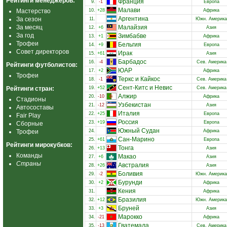
Рейтинги менеджеров:
Франция
9.
-1
Европа
Малави
Мастерство
10.
+28
Африка
Аргентина
За сезон
11.
Южн. Америка
За месяц
Малайзия
12.
+6
Азия
За год
Зимбабве
13.
+1
Африка
Трофеи
Бельгия
14.
+9
Европа
Совет директоров
Ирак
15.
+61
Азия
Барбадос
16.
-4
Сев. Америка
Рейтинги футболистов:
ЮАР
17.
+2
Африка
Трофеи
Теркс и Кайкос
18.
-1
Сев. Америка
Сент-Китс и Невис
Рейтинги стран:
19.
+52
Сев. Америка
Алжир
20.
-10
Африка
Стадионы
Узбекистан
21.
-12
Азия
Автосоставы
Италия
22.
+25
Европа
Fair Play
Россия
23.
+19
Европа
Сборные
Южный Судан
Трофеи
24.
Африка
Сан-Марино
25.
+61
Европа
Рейтинги мирокубков:
Тонга
26.
+13
Азия
Команды
Макао
27.
+6
Азия
Страны
Австралия
28.
+26
Азия
Боливия
29.
-2
Южн. Америка
Бурунди
30.
+2
Африка
Кения
31.
Африка
Бразилия
32.
+12
Южн. Америка
Бруней
33.
+3
Азия
Марокко
34.
-21
Африка
Гватемала
35.
-13
Сев. Америка