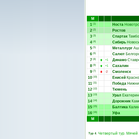
М
1
(1)
Носта
Новотро
2
(2)
Ростов
3
(3)
Спартак
Тамбо
4
(4)
Сибирь
Новоси
5
(5)
Металлург
Аш
6
(6)
Салют
Белгор
7
(8)
Динамо
Ставр
+1
8
(9)
Сахалин
+1
9
(7)
Смоленск
-2
10
(10)
Енисей
Красно
11
(11)
Победа
Нижни
12
(12)
Тюмень
13
(13)
Урал
Екатерин
14
(14)
Дорожник
Кам
15
(15)
Балтика
Калин
16
(16)
Уфа
М
Четвертый тур. Мячей 
Тур 4
.