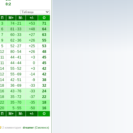
0:2
П
М+
М-
+/-
О
3
74
-
21
+53
71
6
81
-
33
+48
64
7
60
-
33
+27
63
9
62
-
36
+26
55
5
52
-
27
+25
53
12
80
-
54
+26
48
11
44
-
41
+3
45
11
44
-
44
0
45
14
55
-
52
+3
42
12
55
-
69
-14
42
14
42
-
51
-9
38
18
36
-
69
-33
32
16
43
-
76
-33
24
18
35
-
72
-37
22
22
35
-
70
-35
18
20
5
-
55
-50
16
П
М+
М-
+/-
О
2 комментария
dreamer
(
Смоленск
)