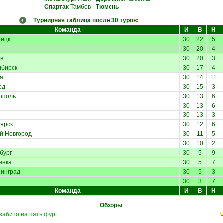
Спартак
Тамбов
-
Тюмень
Турнирная таблица после 30 туров:
Команда
И
В
Н
ицк
30
22
5
30
20
4
в
30
20
3
бирск
30
17
4
а
30
14
11
од
30
15
3
ополь
30
13
6
30
13
6
30
13
3
ярск
30
12
6
й Новгород
30
11
5
30
10
2
бург
30
5
9
енка
30
5
7
инград
30
5
3
30
3
7
Команда
И
В
Н
Обзоры
:
забито на пять фур.