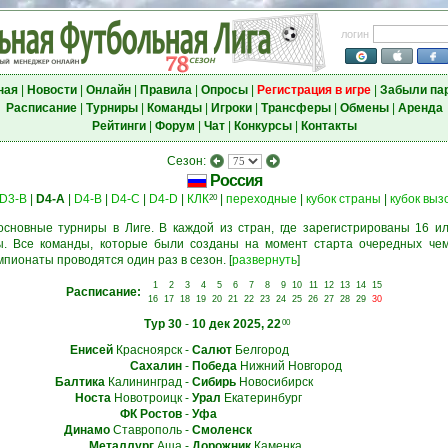
логин
ная
|
Новости
|
Онлайн
|
Правила
|
Опросы
|
Регистрация в игре
|
Забыли па
Расписание
|
Турниры
|
Команды
|
Игроки
|
Трансферы
|
Обмены
|
Аренда
Рейтинги
|
Форум
|
Чат
|
Конкурсы
|
Контакты
Сезон:
Россия
D3-B
|
D4-A
|
D4-B
|
D4-C
|
D4-D
|
КЛК
|
переходные
|
кубок страны
|
кубок выз
20
основные турниры в Лиге. В каждой из стран, где зарегистрированы 16 ил
. Все команды, которые были созданы на момент старта очередных чем
мпионаты проводятся один раз в сезон.
[
развернуть
]
1
2
3
4
5
6
7
8
9
10
11
12
13
14
15
Расписание:
16
17
18
19
20
21
22
23
24
25
26
27
28
29
30
Тур 30
-
10 дек 2025, 22
00
Енисей
Красноярск
-
Салют
Белгород
Сахалин
-
Победа
Нижний Новгород
Балтика
Калининград
-
Сибирь
Новосибирск
Носта
Новотроицк
-
Урал
Екатеринбург
ФК Ростов
-
Уфа
Динамо
Ставрополь
-
Смоленск
Металлург
Аша
-
Дорожник
Каменка