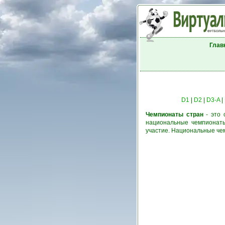
Глав
D1
|
D2
|
D3-A
|
Чемпионаты стран
- это 
национальные чемпионаты
участие. Национальные че