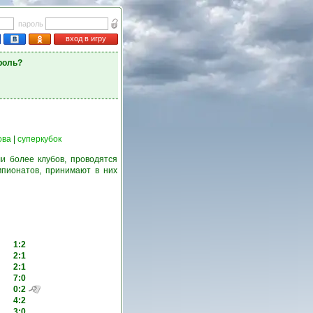
пароль
вход в игру
роль?
ова
|
суперкубок
и более клубов, проводятся
пионатов, принимают в них
1:2
2:1
2:1
7:0
0:2
4:2
3:0