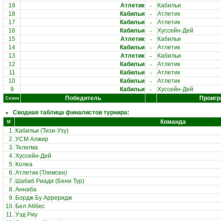
-
19
Атлетик
Кабильи
-
18
Кабильи
Атлетик
-
17
Кабильи
Атлетик
-
16
Кабильи
Хуссейн-Дей
-
15
Атлетик
Кабильи
-
14
Кабильи
Атлетик
-
13
Атлетик
Кабильи
-
12
Кабильи
Атлетик
-
11
Кабильи
Атлетик
-
10
Кабильи
Атлетик
-
9
Кабильи
Хуссейн-Дей
Победитель
Проигр
Сезон
Сводная таблица финалистов турнира:
Команда
М
1.
Кабильи (Тизи-Узу)
2.
УСМ Алжир
3.
Телегма
4.
Хуссейн-Дей
5.
Колеа
6.
Атлетик (Тлемсен)
7.
Шабаб Риади (Бени Тур)
8.
Аннаба
9.
Бордж Бу Арреридж
10.
Бел Аббес
11.
Уэд Риу