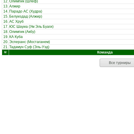
12.
Олимпик (Шлеф)
13.
Алжир
14.
Парадо АС (Худра)
15.
Белуиздад (Алжир)
16.
АС Хруб
17.
ЮС Шауиа (Ум Эль Буаги)
18.
Олимпик (Акбу)
19.
КА Куба
20.
Эсперанс (Мостаганем)
21.
Тадамун Суф (Эль-Уэд)
Команда
М
Все турниры