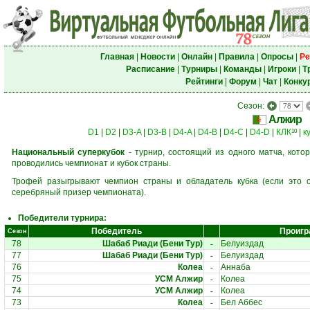
Главная
|
Новости
|
Онлайн
|
Правила
|
Опросы
|
Ре
Расписание
|
Турниры
|
Команды
|
Игроки
|
Т
Рейтинги
|
Форум
|
Чат
|
Конку
Сезон:
Алжир
D1
|
D2
|
D3-A
|
D3-B
|
D4-A
|
D4-B
|
D4-C
|
D4-D
|
КЛК
|
к
10
Национальный суперкубок
- турнир, состоящий из одного матча, кото
проводились чемпионат и кубок страны.
Трофей разыгрывают чемпион страны и обладатель кубка (если это о
серебряный призер чемпионата).
Победители турнира:
Победитель
Проигр
Сезон
-
78
Шабаб Риади (Бени Тур)
Белуиздад
-
77
Шабаб Риади (Бени Тур)
Белуиздад
-
76
Колеа
Аннаба
-
75
УСМ Алжир
Колеа
-
74
УСМ Алжир
Колеа
-
73
Колеа
Бел Аббес