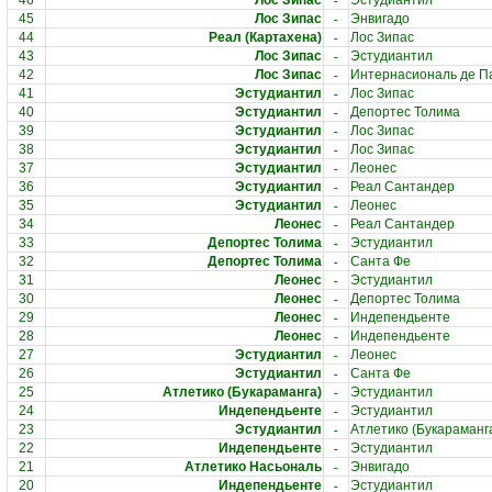
-
46
Лос Зипас
Эстудиантил
-
45
Лос Зипас
Энвигадо
-
44
Реал (Картахена)
Лос Зипас
-
43
Лос Зипас
Эстудиантил
-
42
Лос Зипас
Интернасиональ де П
-
41
Эстудиантил
Лос Зипас
-
40
Эстудиантил
Депортес Толима
-
39
Эстудиантил
Лос Зипас
-
38
Эстудиантил
Лос Зипас
-
37
Эстудиантил
Леонес
-
36
Эстудиантил
Реал Сантандер
-
35
Эстудиантил
Леонес
-
34
Леонес
Реал Сантандер
-
33
Депортес Толима
Эстудиантил
-
32
Депортес Толима
Санта Фе
-
31
Леонес
Эстудиантил
-
30
Леонес
Депортес Толима
-
29
Леонес
Индепендьенте
-
28
Леонес
Индепендьенте
-
27
Эстудиантил
Леонес
-
26
Эстудиантил
Санта Фе
-
25
Атлетико (Букараманга)
Эстудиантил
-
24
Индепендьенте
Эстудиантил
-
23
Эстудиантил
Атлетико (Букараманг
-
22
Индепендьенте
Эстудиантил
-
21
Атлетико Насьональ
Энвигадо
-
20
Индепендьенте
Эстудиантил