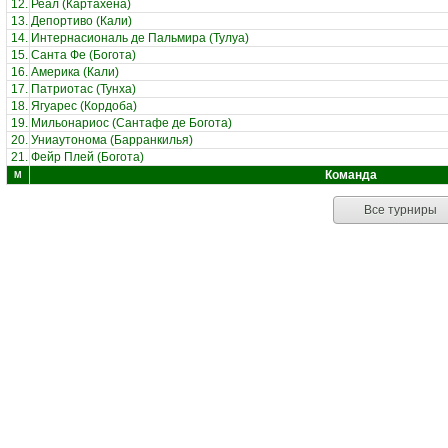
12.
Реал (Картахена)
13.
Депортиво (Кали)
14.
Интернасиональ де Пальмира (Тулуа)
15.
Санта Фе (Богота)
16.
Америка (Кали)
17.
Патриотас (Тунха)
18.
Ягуарес (Кордоба)
19.
Мильонариос (Сантафе де Богота)
20.
Униаутонома (Барранкилья)
21.
Фейр Плей (Богота)
Команда
М
Все турниры