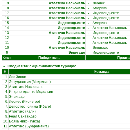
-
19
Атлетико Насьональ
Леонес
-
18
Атлетико Насьональ
Америка
-
17
Атлетико Насьональ
Индепендьенте
-
16
Атлетико Насьональ
Индепендьенте
-
15
Индепендьенте
Америка
-
14
Индепендьенте
Атлетико Насьональ
-
13
Атлетико Насьональ
Индепендьенте
-
12
Индепендьенте
Атлетико Насьональ
-
11
Индепендьенте
Атлетико Насьональ
-
10
Атлетико Насьональ
Энвигадо
-
9
Энвигадо
Индепендьенте
Победитель
Проигр
Сезон
Сводная таблица финалистов турнира:
Команда
М
1.
Лос Зипас
2.
Эстудиантил (Медельин)
3.
Атлетико Насьональ
4.
Индепендьенте Медельин
5.
Энвигадо
6.
Леонес (Рионегро)
7.
Депортес Толима (Ибаге)
8.
Атлетико (Кали)
9.
Реал Сантандер
10.
Бояка Чико (Тунха)
11.
Атлетико (Букараманга)