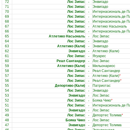
-
72
Лос Зипас
Энвигадо
-
71
Лос Зипас
Энвигадо
-
70
Лос Зипас
Интернасиональ де П
-
69
Лос Зипас
Интернасиональ де П
-
68
Лос Зипас
Интернасиональ де П
-
67
Лос Зипас
Атлетико Насьональ
-
66
Лос Зипас
Интернасиональ де П
-
65
Атлетико Насьональ
Лос Зипас
-
64
Лос Зипас
Энвигадо
-
63
Атлетико (Кали)
Энвигадо
-
62
Энвигадо
Атлетико (Кали)
-
61
Лос Зипас
Ягуарес
-
60
Реал Сантандер
Лос Зипас
-
59
Атлетико (Кали)
Мильонариос
-
58
Лос Зипас
Реал Сантандер
-
57
Лос Зипас
Атлетико (Кали)
*
-
56
Лос Зипас
Реал Сантандер
*
-
55
Депортиво (Кали)
Патриотас
-
54
Лос Зипас
Энвигадо
-
53
Энвигадо
Лос Зипас
-
52
Лос Зипас
Бояка Чико
*
-
51
Лос Зипас
Интернасиональ де П
-
50
Энвигадо
Лос Зипас
-
49
Лос Зипас
Депортес Толима
*
-
48
Бояка Чико
Лос Зипас
-
47
Энвигадо
Депортес Толима