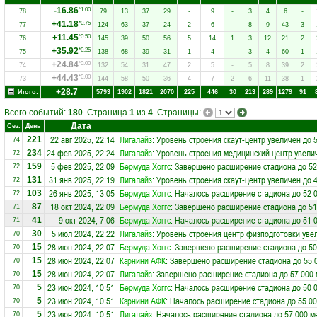
-16.86
*1.00
78
79
13
37
29
-
9
-
3
4
6
-
+41.18
*0.75
77
124
63
37
24
2
6
-
8
9
43
3
+11.45
*0.50
76
145
39
50
56
5
14
1
3
12
21
2
+35.92
*0.25
75
138
68
39
31
1
4
-
3
4
60
1
+24.84
*0.00
74
132
54
31
47
2
5
-
5
8
39
2
+44.43
*0.00
73
144
58
50
36
4
7
2
6
11
38
1
+28.7
Итого:
5793
1902
1821
2070
225
446
30
213
289
1279
91
Всего событий:
180
. Страница
1
из
4
. Страницы:
Дата
Сез.
День
22 авг 2025, 22:14
Лигалайз
: Уровень строения скаут-центр увеличен до 
221
74
24 фев 2025, 22:24
Лигалайз
: Уровень строения медицинский центр увели
234
72
5 фев 2025, 22:09
Бермуда Хоггс
: Завершено расширение стадиона до 52
159
72
31 янв 2025, 22:19
Лигалайз
: Уровень строения скаут-центр увеличен до 
131
72
26 янв 2025, 13:05
Бермуда Хоггс
: Началось расширение стадиона до 52 
103
72
18 окт 2024, 22:09
Бермуда Хоггс
: Завершено расширение стадиона до 51
87
71
9 окт 2024, 7:06
Бермуда Хоггс
: Началось расширение стадиона до 51 
41
71
5 июл 2024, 22:22
Лигалайз
: Уровень строения центр физподготовки уве
30
70
28 июн 2024, 22:07
Бермуда Хоггс
: Завершено расширение стадиона до 50
15
70
28 июн 2024, 22:07
Кэрнини АФК
: Завершено расширение стадиона до 55 
15
70
28 июн 2024, 22:07
Лигалайз
: Завершено расширение стадиона до 57 000 
15
70
23 июн 2024, 10:51
Бермуда Хоггс
: Началось расширение стадиона до 50 
5
70
23 июн 2024, 10:51
Кэрнини АФК
: Началось расширение стадиона до 55 00
5
70
23 июн 2024, 10:51
Лигалайз
: Началось расширение стадиона до 57 000 м
5
70