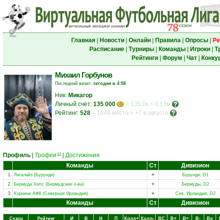
Главная
|
Новости
|
Онлайн
|
Правила
|
Опросы
|
Ре
Расписание
|
Турниры
|
Команды
|
Игроки
|
Т
Рейтинги
|
Форум
|
Чат
|
Конку
Михаил Горбунов
Последний визит:
сегодня в 4:58
Ник:
Микагор
Личный счёт:
135 000
= 135.0к = 0.13м
Рейтинг:
528
=
1648 место
=
+7 в августе
Профиль
|
Трофеи
|
Достижения
12
Команды
Ст
Дивизион
+
1.
Лигалайз (Бурунди)
Бурунди, D1
+
2.
Бермуда Хоггс (Бермудские о-ва)
Бермуды, D2
+
3.
Кэрнини АФК (Северная Ирландия)
Сев. Ирландия, D2
Команды
Ст
Дивизион
Сезон
Рейтинг
И
В
Н
П
Колл+
Колл-
ВC
В+
В=
В-
Вo