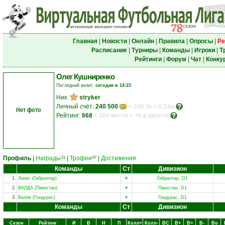
Главная
|
Новости
|
Онлайн
|
Правила
|
Опросы
|
Ре
Расписание
|
Турниры
|
Команды
|
Игроки
|
Т
Рейтинги
|
Форум
|
Чат
|
Конку
Олег Кушниренко
Последний визит:
сегодня в 14:23
Ник:
stryker
Личный счёт:
240 500
= 240.0к = 0.24м
Нет фото
Рейтинг:
668
=
364 место
=
+6 в августе
Профиль
|
Награды
|
Трофеи
|
Достижения
21
67
Команды
Ст
Дивизион
+
1.
Линкс (Гибралтар)
Гибралтар, D1
+
2.
ВАПДА (Пакистан)
Пакистан, D1
+
3.
Валле (Гондурас)
Гондурас, D1
Команды
Ст
Дивизион
Сезон
Рейтинг
И
В
Н
П
Колл+
Колл-
ВC
В+
В=
В-
Вo