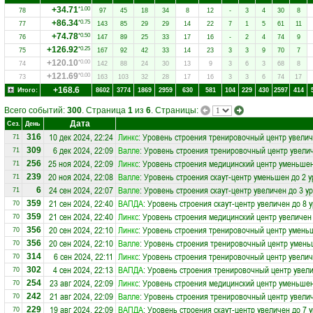
+34.71
*1.00
78
97
45
18
34
8
12
-
3
4
30
8
+86.34
*0.75
77
143
85
29
29
14
22
7
1
5
61
11
+74.78
*0.50
76
147
89
25
33
17
16
-
2
4
74
9
+126.92
*0.25
75
167
92
42
33
14
23
3
3
9
70
7
+120.10
*0.00
74
142
88
24
30
13
9
3
6
3
68
8
+121.69
*0.00
73
163
103
32
28
17
16
3
3
6
74
17
+168.6
Итого:
8602
3774
1869
2959
630
581
104
229
430
2597
414
Всего событий:
300
. Страница
1
из
6
. Страницы:
Дата
Сез.
День
10 дек 2024, 22:24
Линкс
: Уровень строения тренировочный центр увелич
316
71
6 дек 2024, 22:09
Валле
: Уровень строения тренировочный центр увелич
309
71
25 ноя 2024, 22:09
Линкс
: Уровень строения медицинский центр уменьшен
256
71
20 ноя 2024, 22:08
Валле
: Уровень строения скаут-центр уменьшен до 2 
239
71
24 сен 2024, 22:07
Валле
: Уровень строения скаут-центр увеличен до 3 у
6
71
21 сен 2024, 22:40
ВАПДА
: Уровень строения скаут-центр увеличен до 8 
359
70
21 сен 2024, 22:40
Линкс
: Уровень строения медицинский центр увеличен
359
70
20 сен 2024, 22:10
Линкс
: Уровень строения тренировочный центр умень
356
70
20 сен 2024, 22:10
Валле
: Уровень строения тренировочный центр умень
356
70
6 сен 2024, 22:11
Линкс
: Уровень строения тренировочный центр увелич
314
70
4 сен 2024, 22:13
ВАПДА
: Уровень строения тренировочный центр увели
302
70
23 авг 2024, 22:09
Линкс
: Уровень строения медицинский центр уменьшен
254
70
21 авг 2024, 22:09
Валле
: Уровень строения тренировочный центр увелич
242
70
19 авг 2024, 22:09
ВАПДА
: Уровень строения скаут-центр увеличен до 7 
229
70