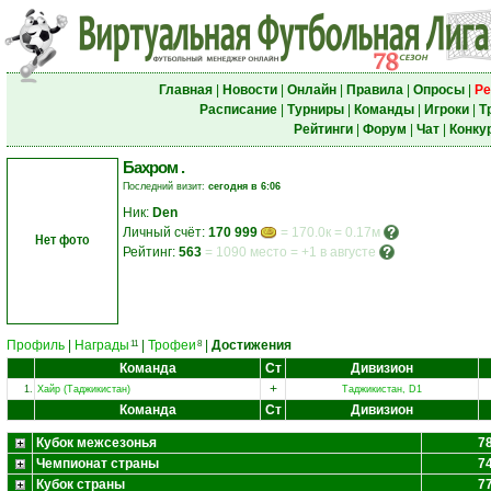
Главная
|
Новости
|
Онлайн
|
Правила
|
Опросы
|
Ре
Расписание
|
Турниры
|
Команды
|
Игроки
|
Т
Рейтинги
|
Форум
|
Чат
|
Конку
Бахром .
Последний визит:
сегодня в 6:06
Ник:
Den
Личный счёт:
170 999
= 170.0к = 0.17м
Нет фото
Рейтинг:
563
=
1090 место
=
+1 в августе
Профиль
|
Награды
|
Трофеи
|
Достижения
11
8
Команда
Ст
Дивизион
+
1.
Хайр (Таджикистан)
Таджикистан, D1
Команда
Ст
Дивизион
Кубок межсезонья
7
Чемпионат страны
7
Кубок страны
7