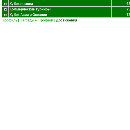
Кубок вызова
6
Коммерческие турниры
7
Кубок Азии и Океании
7
Профиль
|
Награды
|
Трофеи
|
Достижения
11
8