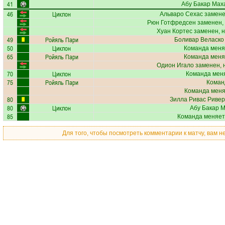
41
Абу Бакар Мах
46
Циклон
Альваро Сехас
замене
Рюн Готфредсен
заменен,
Хуан Кортес
заменен, н
49
Ройяль Пари
Боливар Веласко
50
Циклон
Команда меня
65
Ройяль Пари
Команда меня
Одион Игало
заменен, 
70
Циклон
Команда меня
75
Ройяль Пари
Коман
Команда меняе
80
Зилла Ривас Риве
80
Циклон
Абу Бакар 
85
Команда меняет
Для того, чтобы посмотреть комментарии к матчу, вам 