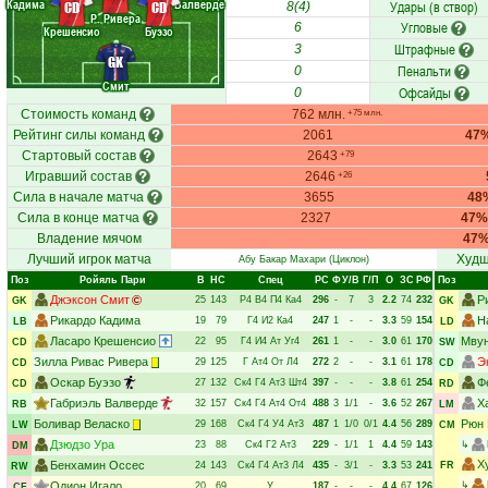
Кадима
Валверде
Удары (в створ)
CD
CD
8(4)
Р. Ривера
Угловые
6
Крешенсио
Буэзо
Штрафные
3
GK
Пенальти
0
Смит
Офсайды
0
Стоимость команд
762 млн.
+75 млн.
Рейтинг силы команд
2061
47
Стартовый состав
2643
+79
Игравший состав
2646
+26
Сила в начале матча
3655
48
Сила в конце матча
2327
47%
Владение мячом
47
Лучший игрок матча
Худш
Абу Бакар Махари
(Циклон)
Поз
Ройяль Пари
В
НC
Спец
РC
Ф
У/В
Г/П
О
ЗС
РФ
Поз
Джэксон Смит
Р
25
143
Р4
В4
П4
Ка4
296
-
7
3
2.2
74
232
GK
GK
Рикардо Кадима
Н
19
79
Г4
И2
Ка4
247
1
-
-
3.3
59
154
LB
LD
Ласаро Крешенсио
Мвун
22
95
Г4
И4
Ат
Уг4
261
1
-
-
3.0
61
170
CD
SW
Зилла Ривас Ривера
Э
29
125
Г
Ат4
От
Л4
272
2
-
-
3.1
61
178
CD
CD
Оскар Буэзо
Ф
27
132
Ск4
Г4
Ат3
Шт4
397
-
-
-
3.8
61
254
CD
RD
Габриэль Валверде
Х
32
157
Ск4
Г4
Ат4
От4
488
3
1/1
-
3.6
52
267
RB
LM
Боливар Веласко
Рюн 
29
168
Ск4
Г4
У4
Ат3
487
1
1/0
0/1
4.4
56
289
LW
CM
Дзюдзо Ура
23
88
Ск4
Г2
Ат3
229
-
1/1
1
4.4
59
143
↳
DM
Х
Бенхамин Оссес
24
143
Ск4
Г4
Ат3
Л4
435
-
3/1
-
3.3
53
241
FR
RW
Одион Игало
↳
20
69
У
187
-
-
-
4.4
67
126
CF