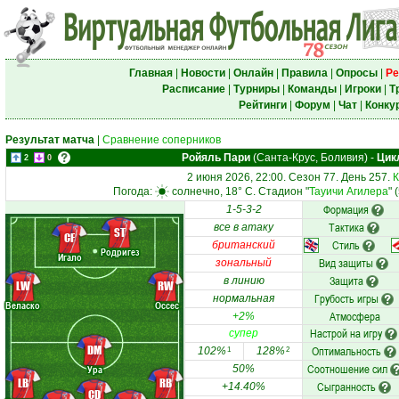
Главная
|
Новости
|
Онлайн
|
Правила
|
Опросы
|
Ре
Расписание
|
Турниры
|
Команды
|
Игроки
|
Т
Рейтинги
|
Форум
|
Чат
|
Конку
Результат матча
|
Сравнение соперников
Ройяль Пари
(Санта-Крус, Боливия)
-
Цик
2
0
2 июня 2026, 22:00. Сезон 77. День 257.
К
Погода:
солнечно, 18° C. Стадион "
Тауичи Агилера
" 
Формация
1-5-3-2
Тактика
все в атаку
ST
CF
Стиль
британский
Родригез
Игало
Вид защиты
зональный
Защита
в линию
LW
RW
Грубость игры
нормальная
Веласко
Оссес
Атмосфера
+2%
Настрой на игру
супер
DM
Оптимальность
102%
128%
1
2
Соотношение сил
Ура
50%
LB
RB
Сыгранность
+14.40%
CD