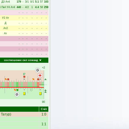
Д3
Ат4
179
-
3/1
0/1
5.1
57
103
4
Пк4
У4
Ат4
440
-
4/2
1
4.4
58
258
-
-
-
-
-
-
-
У2
Ат
-
-
-
-
-
-
-
Д
-
-
-
-
-
-
-
Ат2
-
-
-
-
-
-
-
Ат
-
-
-
-
-
-
-
-
-
-
-
-
-
-
-
-
-
-
-
-
-
-
-
-
-
-
-
-
-
-
-
-
-
-
-
соотношение сил команд
+2
90
Счёт
 Татур
)
1:0
1:1