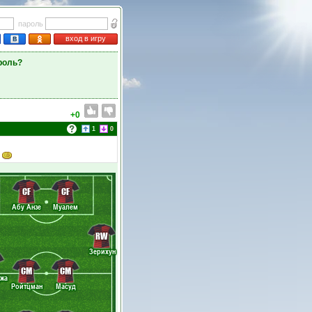
пароль
вход в игру
роль?
+0
1
0
CF
CF
Абу Анзе
Муалем
RW
Зерихун
CM
CM
жа
Ройтцман
Масуд