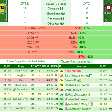
Удары (в створ)
18(12)
14(6)
RD
LD
Угловые
11
4
Шедо
Штрафные
Эбдал
6
2
Пенальти
0
0
Офсайды
3
4
539 млн.
55%
45%
+94 млн.
1754
52%
48%
+154
2099
51%
49%
+98
2165
52%
48%
+164
2928
52%
48%
+241
1587
50%
50%
+11
57%
43%
Худший игрок матча
Тамер Татур
(Маккаби Бней Рейне)
В
НC
Спец
РC
Ф
У/В
Г/П
О
ЗС
РФ
Поз
Хапоэль
В
НC
Илон Матана
23
98
Р3
В
И
Ат3
214
-
6
3
3.5
76
154
27
107
Р
GK
Бага Эбдальахмид
23
73
Км
Д2
К
140
1
-
-
4.6
67
87
28
97
Км
LD
Гейтам Коц
17
50
См
103
-
-
-
4.8
93
97
28
117
Км
CD
Шаабан Бен Сусан
24
89
Пк
Ат
Оп
К
174
-
-
-
4.9
52
89
25
91
К
CD
29
126
Д4
Пк4
Ат4
К4
296
-
-
-
4.6
59
167
Дубри Лизми
20
72
RD
21
71
Д
Пк
176
-
1/1
-
5.2
64
107
Рам Джохаджа
27
87
Км
LM
34
115
Км4
Д4
Пк
Ат4
251
-
4/3
1
6.3
56
134
Мольто Ройтцман
25
80
А
CM
25
94
Км
П
186
1
-
-
5.3
77
141
Мохамед Масуд
21
53
CM
28
112
Км
Пк2
У
216
-
-
-
4.8
83
173
Хайманот Зерихун
29
125
Км
RW