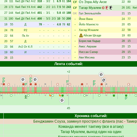
24
111
Км3
Д4
Пк2
Ат2
318
-
3/2
1
6.9
61
184
Оз Эзра Абу Анзе
22
89
CF
28
173
Км4
Пк4
У4
Ат4
442
-
2/2
1/1
7.5
56
243
Тагар Муалем
26
181
Км
CF
27
144
Км4
Д4
Пк4
Ат4
401
-
3/1
-
5.8
48
188
GK
Гал Энгельштейн
21
15
31
180
Км4
Д4
Пк4
Ат4
400
-
5/3
2/3
10
50
200
-
Йони Вана
24
77
18
55
Д
78
-
-
-
4.8
78
62
-
Йобо Мангисто
20
65
-
Хасид Мэшали
22
58
24
78
Р2
-
-
-
-
-
-
-
-
Айхам Шхаде
19
60
22
64
Пк
Ат
-
-
-
-
-
-
-
-
Борислав Кадыр
28
15
20
57
Д
-
-
-
-
-
-
-
-
Амос Авраам
20
15
23
94
Ат2
От
К
Л
-
-
-
-
-
-
-
-
Ниссан Сапир
29
15
19
60
И
-
-
-
-
-
-
-
-
Ави Месика
23
15
28
15
-
-
-
-
-
-
-
Лента событий:
+2
45
Хроника событий:
Бенджамин Соуза
, замкнул прострел с фланга (пас -
Тамер
Команда меняет тактику (все в атаку)
Тагар Муалем
, выход один на один