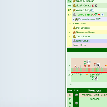
Фредди Варгас
CM
Лоай Халаф
RW
Ахмед Абед
CF
Тамер Татур
CF
+1
↳
Ричард Аконнор
, 90
GK
Хамит Толбе
-
Рои Шукрани
-
Эммануэль Банда
-
Хамза Шибли
-
Гиггз Ишимве
-
Тимор Шерф
0
Команда
Мин
Соб
10
Маккаби Бней Рейне
11
Хапоэль
14