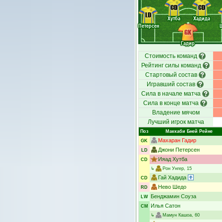
CD
CD
LD
Хутба
Хадида
Петерсен
GK
Гадир
Стоимость команд
Рейтинг силы команд
Стартовый состав
Игравший состав
Сила в начале матча
Сила в конце матча
Владение мячом
Лучший игрок матча
Поз
Маккаби Бней Рейне
Махаран Гадир
GK
Джони Петерсен
LD
Ияад Хутба
CD
↳
Рон Унгер
, 15
Гай Хадида
CD
Нево Шедо
RD
Бенджамин Соуза
LW
Илья Сатон
CM
↳
Мамун Кашоа
, 60