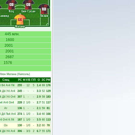
CD
CD
RD
Коц
Бен Сусан
ьахмид
Лизми
GK
Матана
445 млн.
1600
2001
2001
2687
1576
Илон Матана
(Хапоэль)
Спец
РC
Ф
У/В
Г/П
О
ЗС
РФ
4
В4
Ат4
П4
255
-
12
5
1.4
69
176
4
Д4
У4
Ат4
245
-
-
-
3.3
52
129
4
Д4
У4
От4
307
1
-
-
2.9
59
183
м4
Ат4
Оп4
228
2
1/0
-
2.7
51
117
Ат
136
1
-
-
2.1
59
81
4
Д4
Пк4
Ат4
274
1
1/0
-
3.4
60
166
т4
От4
К
Л4
187
1
1/0
-
3.5
60
113
Оп
130
-
1/0
-
3.2
60
78
4
Д4
У4
Ат4
306
-
3/3
2
6.7
55
171