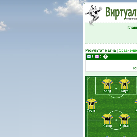
Глав
Результат матча
|
Сравнение
3
0
По
CF
CF
Абед
Татур
LW
Соуза
CM
CM
Сатон
Варгас