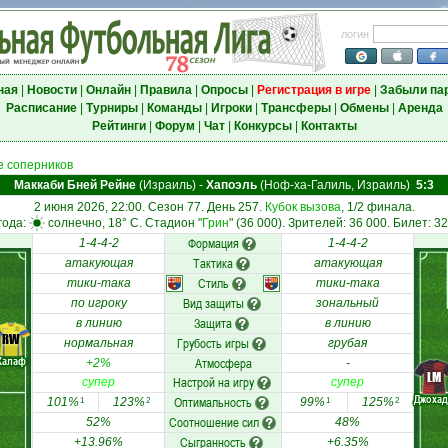
логин
ная
|
Новости
|
Онлайн
|
Правила
|
Опросы
|
Регистрация в игре
|
Забыли па
Расписание
|
Турниры
|
Команды
|
Игроки
|
Трансферы
|
Обмены
|
Аренда
Рейтинги
|
Форум
|
Чат
|
Конкурсы
|
Контакты
 соперников
Маккаби Бней Рейне
(Израиль)
-
Хапоэль
(Ноф-ха-Галиль, Израиль)
5:3
2 июня 2026, 22:00. Сезон 77. День 257.
Кубок вызова
, 1/2 финала.
года:
солнечно, 18° C. Стадион "
Грин
" (36 000). Зрителей: 36 000. Билет: 32
Формация
1-4-4-2
1-4-4-2
Тактика
атакующая
атакующая
Стиль
тики-така
тики-така
Вид защиты
по игроку
зональный
Защита
в линию
в линию
RW
Грубость игры
нормальная
грубая
Халаф
Атмосфера
+2%
-
LM
Настрой на игру
супер
супер
Джохад
Оптимальность
101%
123%
99%
125%
1
2
1
2
Соотношение сил
52%
48%
Сыгранность
+13.96%
+6.35%