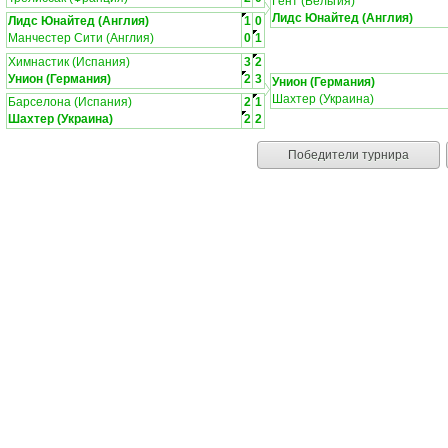
Гент (Бельгия)
Лидс Юнайтед (Англия)
Лидс Юнайтед (Англия)
1
0
Манчестер Сити (Англия)
0
1
Химнастик (Испания)
3
2
Унион (Германия)
2
3
Унион (Германия)
Шахтер (Украина)
Барселона (Испания)
2
1
Шахтер (Украина)
2
2
Победители турнира