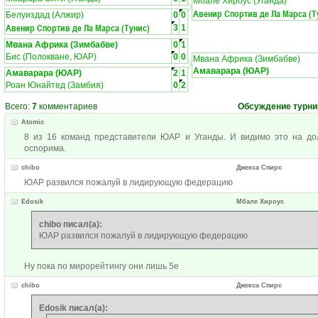
Мбале Хироус (Уганда)
Авенир Спортив де Ла Марса (Т
Белуиздад (Алжир)
0
0
Авенир Спортив де Ла Марса (Тунис)
3
1
Мвана Африка (Зимбабве)
0
1
Бис (Полокване, ЮАР)
0
0
Мвана Африка (Зимбабве)
Амаварара (ЮАР)
Амаварара (ЮАР)
2
1
Роан Юнайтед (Замбия)
0
2
Всего:
7
комментариев
Обсуждение турни
Atomic
8 из 16 команд представители ЮАР и Уганды. И видимо это на д
оспорима.
chibo
Джекса Спирс
ЮАР развился пожалуй в лидирующую федерацию
Edosik
Мбале Хироус
chibo писал(а):
ЮАР развился пожалуй в лидирующую федерацию
Ну пока по мирорейтингу они лишь 5е
chibo
Джекса Спирс
Edosik писал(а):