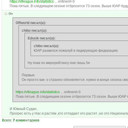
https://vfleague.info/statistics
... ontinent=3
Пока пятые. В следующем сезоне отбросится 73 сезон. Выше ЮАР буду
Ole
Offworld писал(а):
chibo писал(а):
Edosik писал(а):
chibo писал(а):
ЮАР развился пожалуй в лидирующую федерацию
Ну пока по мирорейтингу они лишь 5е
Первые.
Он просто как- о странно обновляется. нужно в конце сезона см
https://vfleague.info/statistics
... ontinent=3
Пока пятые. В следующем сезоне отбросится 73 сезон. Выше ЮАР б
И Южный Судан .
Прогрес есть у Нас и растём ,кто отпадает кто растет ,но это Национал
Всего:
7
комментариев