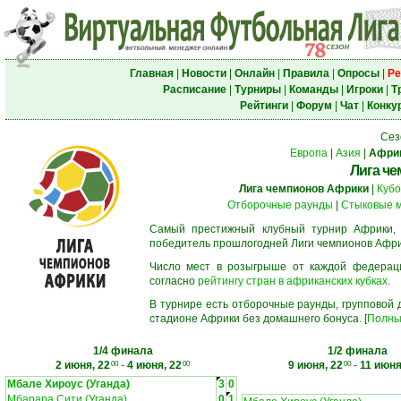
Главная
|
Новости
|
Онлайн
|
Правила
|
Опросы
|
Ре
Расписание
|
Турниры
|
Команды
|
Игроки
|
Т
Рейтинги
|
Форум
|
Чат
|
Конку
Сез
Европа
|
Азия
|
Афри
Лига ч
Лига чемпионов Африки
|
Кубо
Отборочные раунды
|
Стыковые 
Самый престижный клубный турнир Африки,
победитель прошлогодней Лиги чемпионов Афри
Число мест в розыгрыше от каждой федерац
согласно
рейтингу стран в африканских кубках
.
В турнире есть отборочные раунды, групповой
стадионе Африки без домашнего бонуса. [
Полны
1/4 финала
1/2 финала
2 июня, 22
-
4 июня, 22
9 июня, 22
-
11 июня
00
00
00
Мбале Хироус (Уганда)
3
0
Мбарара Сити (Уганда)
0
1