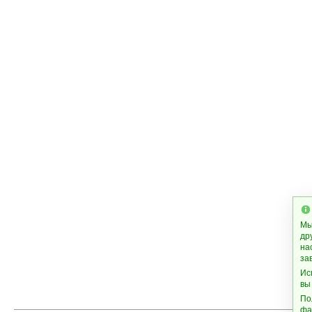
Мы
др
на
за
Ис
вы
По
фа