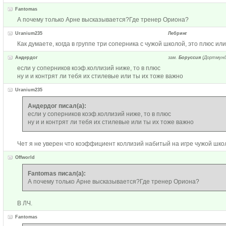
Fantomas
А почему только Арне высказывается?Где тренер Ориона?
Uranium235
Лебринг
Как думаете, когда в группе три соперника с чужой школой, это плюс ил
Андердог
зам.
Боруссия
(Дортмунд
если у соперников коэф.коллизий ниже, то в плюс
ну и и контрят ли тебя их стилевые или ты их тоже важно
Uranium235
Андердог писал(а):
если у соперников коэф.коллизий ниже, то в плюс
ну и и контрят ли тебя их стилевые или ты их тоже важно
Чет я не уверен что коэффициент коллизий набитый на игре чужой школ
Offworld
Fantomas писал(а):
А почему только Арне высказывается?Где тренер Ориона?
В ЛЧ.
Fantomas