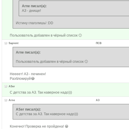
Arne писал(а):
АЗ - днище!
Истину глаголишь! :DD
Пользователь добавлен в чёрный список 🙂
Sapient
ПСВ
Arne писал(а):
Пользователь добавлен в чёрный список 🙂
Неееет! АЗ - печинен!
Разблокируй😂
ASer
С детства за АЗ. Так наверное надо)))
Arne
АЗ
ASer писал(а):
С детства за АЗ. Так наверное надо)))
Конечно! Проверка не пройдена! 😁