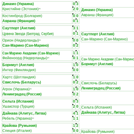
Динамо (Украина)
0
3
Кристийне (Эстония)
2
0
ЛЧ
Динамо (Украина)
Авранш (Франция)
Костинброд (Болгария)
0
0
Авранш (Франция)
0
1
Саутпорт (Англия)
3
1
Црвена Звезда (Белград, Сербия)
0
1
Саутпорт (Англия)
Сан-Марино (Сан-Марино)
Орион (Нидерланды)
0
0
ЛЧ
Сан-Марино (Сан-Марино)
0
2
Сан Марино Академи (Сан-Марино)
1
1
Фейеноорд (Нидерланды)
0
1
Сан Марино Академи (Сан-Марин
ЛЧ
Борнмут (Англия)
Борнмут (Англия)
1
0
Интер (Финляндия)
0
0
Хартс (Шотландия)
1
0
Свислочь (Беларусь)
0
2
Свислочь (Беларусь)
Ленинградец (Россия)
Агрон (Украина)
1
0
ЛЧ
Ленинградец (Россия)
0
2
Сельта (Испания)
0
3
Ушакспор (Турция)
2
0
Сельта (Испания)
Дайнава (Алитус, Литва)
Дайнава (Алитус, Литва)
4
1
Ребель (Украина)
1
1
ЛЧ
Крайова (Румыния)
1
2
Специя (Италия)
0
0
Крайова (Румыния)