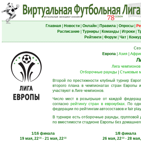
Главная
|
Новости
|
Онлайн
|
Правила
|
Опросы
|
Ре
Расписание
|
Турниры
|
Команды
|
Игроки
|
Т
Рейтинги
|
Форум
|
Чат
|
Конку
Сез
Европа
|
Азия
|
Афри
Л
Лига чемпионов
Отборочные раунды
|
Стыковые 
Второй по престижности клубный турнир Европ
второго плана в чемпионатах стран Европы и
участвуют в Лиге чемпионов.
Число мест в розыгрыше от каждой федерац
согласно
рейтингу стран в еврокубках
. По од
федерации по рейтингам автосоставов и fair play
В турнире есть отборочные раунды, групповой
по вместимости стадионе Европы без домашнего 
1/16 финала
1/8 финала
19 мая, 22
-
21 мая, 22
26 мая, 22
-
28 мая,
00
00
00