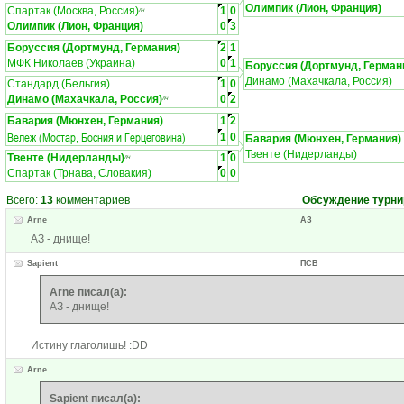
Олимпик (Лион, Франция)
Спартак (Москва, Россия)
1
0
ЛЧ
Олимпик (Лион, Франция)
0
3
Боруссия (Дортмунд, Германия)
2
1
МФК Николаев (Украина)
0
1
Боруссия (Дортмунд, Герман
Динамо (Махачкала, Россия)
Стандард (Бельгия)
1
0
Динамо (Махачкала, Россия)
0
2
ЛЧ
Бавария (Мюнхен, Германия)
1
2
Вележ (Мостар, Босния и Герцеговина)
1
0
Бавария (Мюнхен, Германия)
Твенте (Нидерланды)
Твенте (Нидерланды)
1
0
ЛЧ
Спартак (Трнава, Словакия)
0
0
Всего:
13
комментариев
Обсуждение турни
Arne
АЗ
АЗ - днище!
Sapient
ПСВ
Arne писал(а):
АЗ - днище!
Истину глаголишь! :DD
Arne
Sapient писал(а):