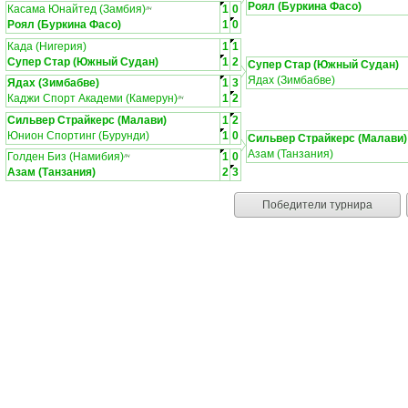
Роял (Буркина Фасо)
Касама Юнайтед (Замбия)
1
0
ЛЧ
Роял (Буркина Фасо)
1
0
Када (Нигерия)
1
1
Супер Стар (Южный Судан)
1
2
Супер Стар (Южный Судан)
Ядах (Зимбабве)
Ядах (Зимбабве)
1
3
Каджи Спорт Академи (Камерун)
1
2
ЛЧ
Сильвер Страйкерс (Малави)
1
2
Юнион Спортинг (Бурунди)
1
0
Сильвер Страйкерс (Малави)
Азам (Танзания)
Голден Биз (Намибия)
1
0
ЛЧ
Азам (Танзания)
2
3
Победители турнира