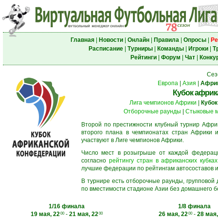
Главная
|
Новости
|
Онлайн
|
Правила
|
Опросы
|
Ре
Расписание
|
Турниры
|
Команды
|
Игроки
|
Т
Рейтинги
|
Форум
|
Чат
|
Конку
Сез
Европа
|
Азия
|
Афри
Кубок африк
Лига чемпионов Африки
|
Кубок
Отборочные раунды
|
Стыковые 
Второй по престижности клубный турнир Африк
второго плана в чемпионатах стран Африки и
участвуют в Лиге чемпионов Африки.
Число мест в розыгрыше от каждой федерац
согласно
рейтингу стран в африканских кубках
лучшие федерации по рейтингам автосоставов и f
В турнире есть отборочные раунды, групповой
по вместимости стадионе Азии без домашнего бо
1/16 финала
1/8 финала
19 мая, 22
-
21 мая, 22
26 мая, 22
-
28 мая,
00
00
00