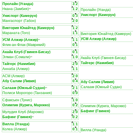
Пролайн (Уганда)
3
2
Нкана (Замбия)
1
2
ЛЧ
Пролайн (Уганда)
Униспорт (Камерун)
Униспорт (Камерун)
0
3
Мангаспорт (Габон)
2
0
Виктория Юнайтед (Камерун)
1
2
Мараната (Того)
1
1
Виктория Юнайтед (Камерун)
УСМ Алжир (Алжир)
УСМ Алжир (Алжир)
1
1
ЛЧ
Флик-ан-Флак (Маврикий)
0
1
Акайа Клуб (Гвинея-Бисау)
0
1
Элман (Сомали)
1
0
ЛЧ
Акайа Клуб (Гвинея-Бисау)
Тайгерс (Намибия)
Тайгерс (Намибия)
2
0
Аннаба (Алжир)
1
1
АСМ (Алжир)
2
0
Абу Салим (Ливия)
0
4
Абу Салим (Ливия)
Салаам (Южный Судан)
Салаам (Южный Судан)
2
1
ЛЧ
Полиси Морогоро (Танзания)
0
0
Сфаксьен (Тунис)
1
0
Олимпик (Курига, Марокко)
0
2
Олимпик (Курига, Марокко)
Бафинг (Гвинея)
Мулудия Клуб (Марокко)
2
0
Бафинг (Гвинея)
0
2
ЛЧ
Вилла (Уганда)
1
1
Колеа (Алжир)
0
1
Вилла (Уганда)