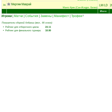
Мергим Маврай
LM
/
LD
2
34.
Манго Крик (Сан-Исидро, Белиз)
Итого:
Игроки
|
Матчи
|
События
|
Замены
|
Манифест
|
Трофеи
3
Показатели сборной Албании (мол., 66 сезон):
• Рейтинг для отборочного цикла:
24.11
• Рейтинг для финального турнира:
18.80