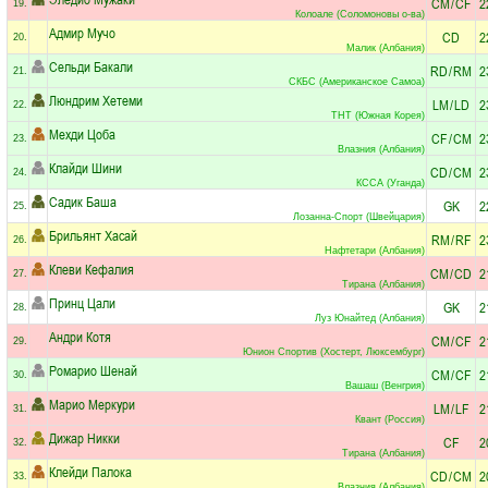
CM
/
CF
2
19.
Колоале (Соломоновы о-ва)
Адмир Мучо
CD
2
20.
Малик (Албания)
Сельди Бакали
RD
/
RM
2
21.
СКБС (Американское Самоа)
Люндрим Хетеми
LM
/
LD
2
22.
ТНТ (Южная Корея)
Мехди Цоба
CF
/
CM
2
23.
Влазния (Албания)
Клайди Шини
CD
/
CM
2
24.
КССА (Уганда)
Садик Баша
GK
2
25.
Лозанна-Спорт (Швейцария)
Брильянт Хасай
RM
/
RF
2
26.
Нафтетари (Албания)
Клеви Кефалия
CM
/
CD
2
27.
Тирана (Албания)
Принц Цали
GK
2
28.
Луз Юнайтед (Албания)
Андри Котя
CM
/
CF
2
29.
Юнион Спортив (Хостерт, Люксембург)
Ромарио Шенай
CM
/
CF
2
30.
Вашаш (Венгрия)
Марио Меркури
LM
/
LF
2
31.
Квант (Россия)
Дижар Никки
CF
2
32.
Тирана (Албания)
Клейди Палока
CD
/
CM
2
33.
Влазния (Албания)