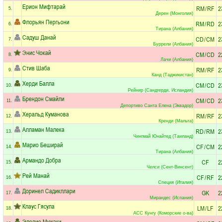
Ерион Мифтарай
RM
/
RF
2
5.
Дерен (Монголия)
Флорьян Пергьони
RM
/
RD
2
6.
Тирана (Албания)
Садуш Данай
CD
/
CM
2
7.
Буррели (Албания)
Энис Чокай
CM
/
CD
2
8.
Лачи (Албания)
Стив Шаба
RM
/
RF
2
9.
Канд (Таджикистан)
Херди Балла
CM
/
CD
2
10.
Рейнир (Сандгерди, Исландия)
Брендон Смайли
CM
/
CD
2
11.
Депортиво Санта Елена (Эквадор)
Херальд Куманова
RM
/
RF
2
12.
Кренди (Мальта)
Алламан Малека
RD
/
RM
2
13.
Чингмай Юнайтед (Таиланд)
Марио Беширай
CF
/
CM
2
14.
Тирана (Албания)
Армандо Добра
CF
2
15.
Челси (Сент-Винсент)
Рей Манай
CF
/
RF
2
16.
Специя (Италия)
Доринел Садикллари
GK
2
17.
Мирандес (Испания)
Клаус Гясула
LM
/
LF
2
18.
АCС Кунгу (Коморские о-ва)
Эледио Мужаки