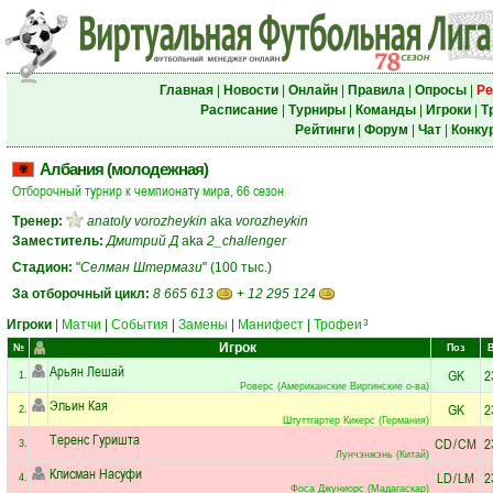
Главная
|
Новости
|
Онлайн
|
Правила
|
Опросы
|
Ре
Расписание
|
Турниры
|
Команды
|
Игроки
|
Т
Рейтинги
|
Форум
|
Чат
|
Конку
Албания (молодежная)
Отборочный турнир к чемпионату мира, 66 сезон
Тренер:
anatoly vorozheykin
aka
vorozheykin
Заместитель:
Дмитрий Д
aka
2_challenger
Стадион:
"
Селман Штермази
" (100 тыс.)
За отборочный цикл:
8 665 613
+
12 295 124
Игроки
|
Матчи
|
События
|
Замены
|
Манифест
|
Трофеи
3
Игрок
№
Поз
Арьян Лешай
GK
2
1.
Роверс (Американские Виргинские о-ва)
Эльин Кая
GK
2
2.
Штуттгартер Кикерс (Германия)
Теренс Гуришта
CD
/
CM
2
3.
Лунчэнжэнь (Китай)
Клисман Насуфи
LD
/
LM
2
4.
Фоса Джуниорс (Мадагаскар)