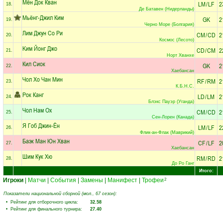
Мён Док Кван
LM
/
LF
2
18.
Де Батавен (Нидерланды)
Мьёнг-Джил Ким
GK
2
19.
Черно Море (Болгария)
Лим Джун Со Ри
CM
/
CD
2
20.
Космос (Лесото)
Kим Йонг Джо
CD
/
CM
2
21.
Норт Хванхе
Кил Сиок
GK
2
22.
Хаебансан
Чол Хо Чан Мин
RF
/
RM
2
23.
К.Б.Н.С.
Рок Канг
LD
/
LM
2
24.
Блэкс Пауэр (Уганда)
Чол Нам Ох
CM
/
CD
2
25.
Сен-Лорен (Канада)
Я Гоб Джин-Ён
LM
/
LF
2
26.
Флик-ан-Флак (Маврикий)
Баэк Ман Юн Хван
CF
/
LF
2
27.
Хаебансан
Шим Кук Хю
RM
/
RD
2
28.
До Ро Ганг
Итого:
Игроки
|
Матчи
|
События
|
Замены
|
Манифест
|
Трофеи
2
Показатели национальной сборной (мол., 67 сезон):
• Рейтинг для отборочного цикла:
32.58
• Рейтинг для финального турнира:
27.40