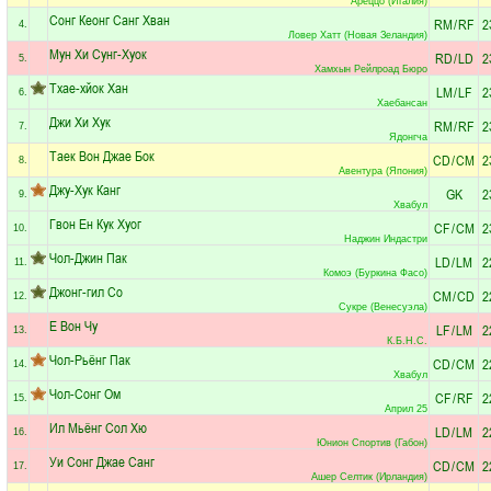
Ареццо (Италия)
Сонг Кеонг Санг Хван
RM
/
RF
2
4.
Ловер Хатт (Новая Зеландия)
Мун Хи Сунг-Хуок
RD
/
LD
2
5.
Хамхын Рейлроад Бюро
Тхае-хйок Хан
LM
/
LF
2
6.
Хаебансан
Джи Хи Хук
RM
/
RF
2
7.
Ядонгча
Таек Вон Джае Бок
CD
/
CM
2
8.
Авентура (Япония)
Джу-Хук Канг
GK
2
9.
Хвабул
Гвон Ен Кук Хуог
CF
/
CM
2
10.
Наджин Индастри
Чол-Джин Пак
LD
/
LM
2
11.
Комоэ (Буркина Фасо)
Джонг-гил Со
CM
/
CD
2
12.
Сукре (Венесуэла)
Е Вон Чу
LF
/
LM
2
13.
К.Б.Н.С.
Чол-Рьёнг Пак
CD
/
CM
2
14.
Хвабул
Чол-Сонг Ом
CF
/
RF
2
15.
Април 25
Ил Мьёнг Сол Хю
LD
/
LM
2
16.
Юнион Спортив (Габон)
Уи Сонг Джае Санг
CD
/
CM
2
17.
Ашер Селтик (Ирландия)