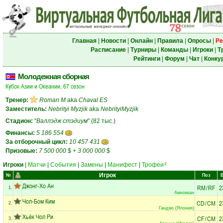
Главная
|
Новости
|
Онлайн
|
Правила
|
Опросы
|
Ре
Расписание
|
Турниры
|
Команды
|
Игроки
|
Т
Рейтинги
|
Форум
|
Чат
|
Конку
Молодежная сборная
Кубок Азии и Океании, 67 сезон
Тренер:
Roman M
aka
Chaval ES
Заместитель:
Nebrityi Myzjik
aka
NebrityiMyzjik
Стадион:
"
Валлэдж стэдиум
" (82 тыс.)
Финансы:
5 186 554
За отборочный цикл:
10 457 431
Призовые:
7 500 000
$
+
3 000 000
$
Игроки
|
Матчи
|
События
|
Замены
|
Манифест
|
Трофеи
2
Игрок
№
Поз
Джонг-Хо Ан
RM
/
RF
2
1.
Амноккан
Чол-Бом Ким
CD
/
CM
2
2.
Гандзю (Япония)
Хьёк Чол Ри
CF
/
CM
2
3.