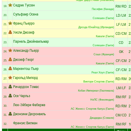
Седрик Туссен
RM
/
RD
2
19.
Пасифик (Канада)
Сульфаир Осена
LD
/
LM
2
20.
Солюшен (Гаити)
Франц Пьерро
LF
/
LM
2
21.
Дроэда Юнайтед (Ирландия)
Уисли Джозеф
CD
/
CM
2
22.
Кавали (Гаити)
Парнель Джойнвильмар
CD
2
23.
Солюшен (Гаити)
Александр Пьерр
GK
2
24.
Сошо (Франция)
Джозеф Георг
CF
/
CM
2
25.
Кавали (Гаити)
Маркентош Пьер
CF
/
CM
2
26.
Реал Хоуп (Гаити)
Гарольд Милорд
RD
/
RM
2
27.
Виктори Спортив (Гаити)
Ричардсон Томас
LM
/
LF
2
28.
Кобан Империал (Гватемала)
Осе Чарльз
RM
/
RF
2
29.
НоПС (Финляндия)
Люк-Эйбери Фаберже
RD
/
RM
2
30.
АС Женесс Спортив Капуа (Гаити)
Джонсини Десронвиль
CM
/
CD
2
31.
Джадидка (Сомали)
Франсис Вилжан
RM
/
RF
1
32.
АС Женесс Спортив Капуа (Гаити)