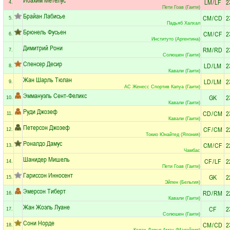
LM
/
LF
2
4.
Пети Гоав (Гаити)
Брайан Лабисье
CM
/
CD
2
5.
Падьяб Халхал
Брюнель Фусьен
CM
/
CF
2
6.
Институто (Аргентина)
Димитрий Рони
RM
/
RD
2
7.
Солюшен (Гаити)
Спенсер Десир
LD
/
LM
2
8.
Кавали (Гаити)
Жан Шарль Тюлан
LD
/
LM
2
9.
АС Женесс Спортив Капуа (Гаити)
Эммануэль Сент-Феликс
GK
2
10.
Кавали (Гаити)
Руди Джозеф
CD
/
CM
2
11.
Кавали (Гаити)
Петерсон Джозеф
CF
/
CM
2
12.
Токио Юнайтед (Япония)
Роналдо Дамус
CM
/
CF
2
13.
Чамбас
Шанидер Мишель
CF
/
LF
2
14.
Пети Гоав (Гаити)
Гариссон Инносент
GK
2
15.
Эйпен (Бельгия)
Эмерсон Тиберт
RD
/
RM
2
16.
Кавали (Гаити)
Жан Жоэль Луане
CF
2
17.
Солюшен (Гаити)
Сони Норде
CM
/
CD
2
18.
Кедах Дарул Аман (Малайзия)