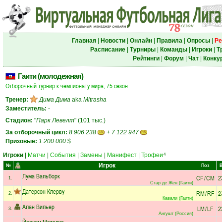
Главная
|
Новости
|
Онлайн
|
Правила
|
Опросы
|
Ре
Расписание
|
Турниры
|
Команды
|
Игроки
|
Т
Рейтинги
|
Форум
|
Чат
|
Конку
Гаити (молодежная)
Отборочный турнир к чемпионату мира, 75 сезон
Тренер:
Дима Дима
aka
Mitrasha
Заместитель:
-
Стадион:
"
Парк Левелт
" (101 тыс.)
За отборочный цикл:
8 906 238
+
7 122 947
Призовые:
1 200 000
$
Игроки
|
Матчи
|
События
|
Замены
|
Манифест
|
Трофеи
4
Игрок
№
Поз
Лума Вальборк
CF
/
CM
2
1.
Стар де Жен (Гаити)
Датерсон Клерву
RM
/
RF
2
2.
Кавали (Гаити)
Алан Вильер
LM
/
LF
2
3.
Ангушт (Россия)
Йоахим Метелус