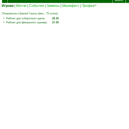
Итого:
Игроки
|
Матчи
|
События
|
Замены
|
Манифест
|
Трофеи
4
Показатели сборной Гаити (мол., 75 сезон):
• Рейтинг для отборочного цикла:
28.30
• Рейтинг для финального турнира:
27.09