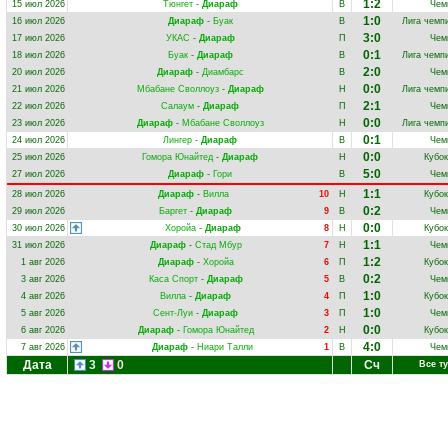
1:2
15 июл 2026
Тюнгет
-
Диараф
В
Чем
1:0
16 июл 2026
Диараф
-
Буак
В
Лига чемп
3:0
17 июл 2026
УКАС
-
Диараф
П
Чем
0:1
18 июл 2026
Буак
-
Диараф
В
Лига чемп
2:0
20 июл 2026
Диараф
-
Диамбарс
В
Чем
0:0
21 июл 2026
Мбабане Своллоуз
-
Диараф
Н
Лига чемп
2:1
22 июл 2026
Салаум
-
Диараф
П
Чем
0:0
23 июл 2026
Диараф
-
Мбабане Своллоуз
Н
Лига чемп
0:1
24 июл 2026
Лингер
-
Диараф
В
Чем
0:0
25 июл 2026
Гомора Юнайтед
-
Диараф
Н
Кубо
5:0
27 июл 2026
Диараф
-
Гори
В
Чем
1:1
28 июл 2026
Диараф
-
Вилла
10
Н
Кубо
0:2
29 июл 2026
Баргет
-
Диараф
9
В
Чем
0:0
30 июл 2026
Хоройа
-
Диараф
8
Н
Кубо
1:1
31 июл 2026
Диараф
-
Стад Мбур
7
Н
Чем
1:2
1 авг 2026
Диараф
-
Хоройа
6
П
Кубо
0:2
3 авг 2026
Каса Спорт
-
Диараф
5
В
Чем
1:0
4 авг 2026
Вилла
-
Диараф
4
П
Кубо
1:0
5 авг 2026
Сент-Луи
-
Диараф
3
П
Чем
0:0
6 авг 2026
Диараф
-
Гомора Юнайтед
2
Н
Кубо
4:0
7 авг 2026
Диараф
-
Ниари Талли
1
В
Чем
Дата
3
0
Сч
Все т