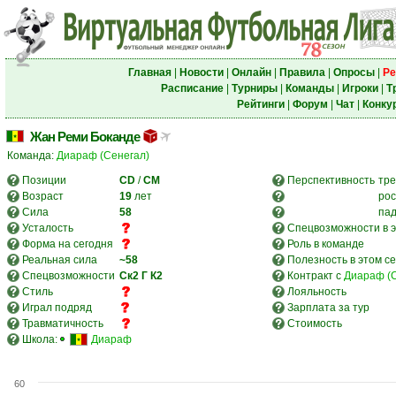
Главная
|
Новости
|
Онлайн
|
Правила
|
Опросы
|
Ре
Расписание
|
Турниры
|
Команды
|
Игроки
|
Т
Рейтинги
|
Форум
|
Чат
|
Конку
Жан Реми Боканде
Команда:
Диараф (Сенегал)
Позиции
CD
/
CM
Перспективность
тре
Возраст
19
лет
рос
Сила
58
па
Усталость
Спецвозможности в э
Форма на сегодня
Роль в команде
Реальная сила
~58
Полезность в этом с
Спецвозможности
Ск2
Г
К2
Контракт с
Диараф (
Стиль
Лояльность
Играл подряд
Зарплата за тур
Травматичность
Стоимость
Школа:
Диараф
60