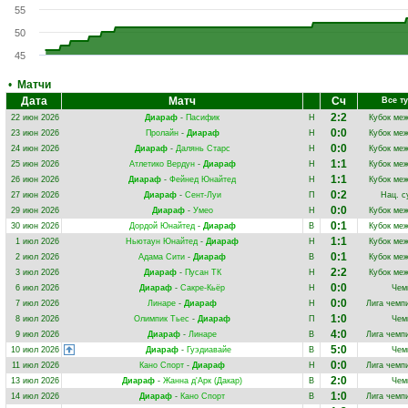
55
50
45
•
Матчи
Дата
Матч
Сч
Все т
2:2
22 июн 2026
Диараф
-
Пасифик
Н
Кубок ме
0:0
23 июн 2026
Пролайн
-
Диараф
Н
Кубок ме
0:0
24 июн 2026
Диараф
-
Далянь Старс
Н
Кубок ме
1:1
25 июн 2026
Атлетико Вердун
-
Диараф
Н
Кубок ме
1:1
26 июн 2026
Диараф
-
Фейнед Юнайтед
Н
Кубок ме
0:2
27 июн 2026
Диараф
-
Сент-Луи
П
Нац. с
0:0
29 июн 2026
Диараф
-
Умео
Н
Кубок ме
0:1
30 июн 2026
Дордой Юнайтед
-
Диараф
В
Кубок ме
1:1
1 июл 2026
Ньютаун Юнайтед
-
Диараф
Н
Кубок ме
0:1
2 июл 2026
Адама Сити
-
Диараф
В
Кубок ме
2:2
3 июл 2026
Диараф
-
Пусан ТК
Н
Кубок ме
0:0
6 июл 2026
Диараф
-
Сакре-Кьёр
Н
Чем
0:0
7 июл 2026
Линаре
-
Диараф
Н
Лига чемп
1:0
8 июл 2026
Олимпик Тьес
-
Диараф
П
Чем
4:0
9 июл 2026
Диараф
-
Линаре
В
Лига чемп
5:0
10 июл 2026
Диараф
-
Гуэдиавайе
В
Чем
0:0
11 июл 2026
Кано Спорт
-
Диараф
Н
Лига чемп
2:0
13 июл 2026
Диараф
-
Жанна д'Арк (Дакар)
В
Чем
1:0
14 июл 2026
Диараф
-
Кано Спорт
В
Лига чемп