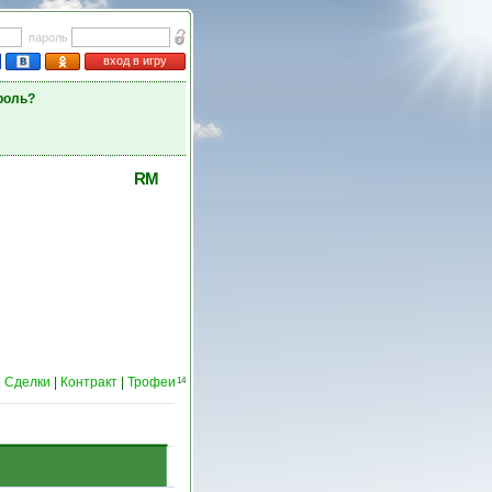
пароль
вход в игру
роль?
RM
|
Сделки
|
Контракт
|
Трофеи
14