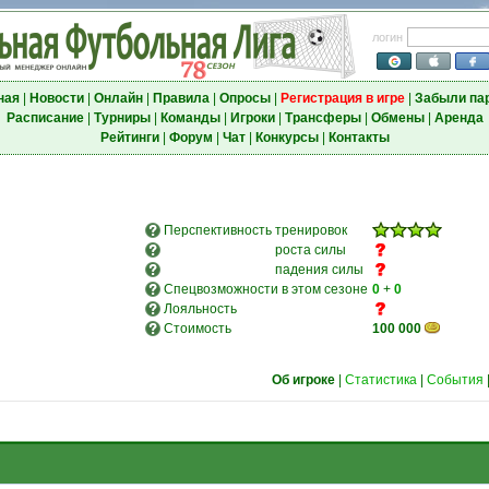
логин
ная
|
Новости
|
Онлайн
|
Правила
|
Опросы
|
Регистрация в игре
|
Забыли па
Расписание
|
Турниры
|
Команды
|
Игроки
|
Трансферы
|
Обмены
|
Аренда
Рейтинги
|
Форум
|
Чат
|
Конкурсы
|
Контакты
Перспективность
тренировок
роста силы
падения силы
Спецвозможности в этом сезоне
0
+
0
Лояльность
Стоимость
100 000
Об игроке
|
Статистика
|
События