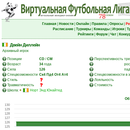
Главная
|
Новости
|
Онлайн
|
Правила
|
Опросы
|
Ре
Расписание
|
Турниры
|
Команды
|
Игроки
|
Т
Рейтинги
|
Форум
|
Чат
|
Конку
Двейн Диллейн
Архивный игрок
Позиции
CD
/
CM
Перспективность
тре
Возраст
34
года
рос
Сила
126
па
Спецвозможности
Ск4
Пд4
От4
Ат4
Спецвозможности в э
Стиль
Лояльность
Травматичность
Стоимость
Школа:
Норт Энд Юнайтед
Об
130
129
128
127
126
125