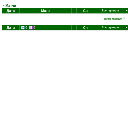
•
Матчи
Дата
Матч
Сч
Все турниры
нет матчей
Дата
0
0
Сч
Все турниры