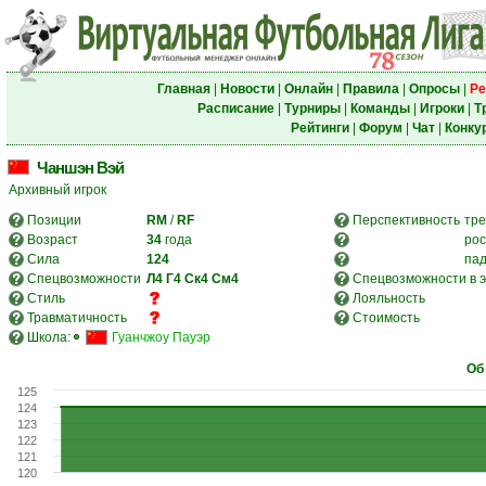
Главная
|
Новости
|
Онлайн
|
Правила
|
Опросы
|
Ре
Расписание
|
Турниры
|
Команды
|
Игроки
|
Т
Рейтинги
|
Форум
|
Чат
|
Конку
Чаншэн Вэй
Архивный игрок
Позиции
RM
/
RF
Перспективность
тре
Возраст
34
года
рос
Сила
124
па
Спецвозможности
Л4
Г4
Ск4
См4
Спецвозможности в э
Стиль
Лояльность
Травматичность
Стоимость
Школа:
Гуанчжоу Пауэр
Об
125
124
123
122
121
120