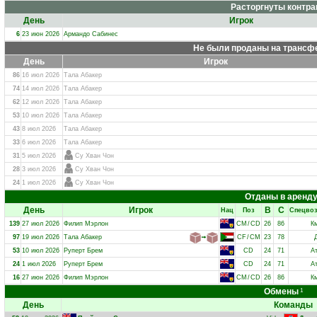
Расторгнуты контра
День
Игрок
6
23 июн 2026
Армандо Сабинес
Не были проданы на трансф
День
Игрок
86
16 июл 2026
Тала Абакер
74
14 июл 2026
Тала Абакер
62
12 июл 2026
Тала Абакер
53
10 июл 2026
Тала Абакер
43
8 июл 2026
Тала Абакер
33
6 июл 2026
Тала Абакер
31
5 июл 2026
Су Хван Чон
28
3 июл 2026
Су Хван Чон
24
1 июл 2026
Су Хван Чон
Отданы в аренд
День
Игрок
В
С
Нац
Поз
Спецво
139
27 июл 2026
Филип Мэрлон
CM
/
CD
26
86
К
97
19 июл 2026
Тала Абакер
➟
CF
/
CM
23
78
53
10 июл 2026
Руперт Брем
CD
24
71
А
24
1 июл 2026
Руперт Брем
CD
24
71
А
16
27 июн 2026
Филип Мэрлон
CM
/
CD
26
86
К
Обмены
1
День
Команды