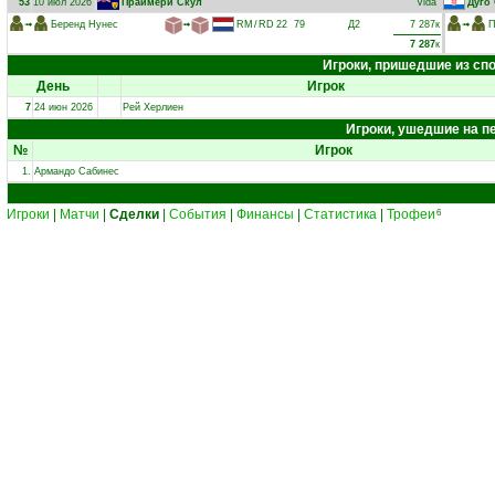
53
10 июл 2026
Праймери Скул
Vida
Дуго
➟
Беренд Нунес
➟
RM
/
RD
22
79
Д2
7 287к
➟
П
7 287
к
Игроки, пришедшие из с
День
Игрок
7
24 июн 2026
Рей Херлиен
Игроки, ушедшие на п
№
Игрок
1.
Армандо Сабинес
Игроки
|
Матчи
|
Сделки
|
События
|
Финансы
|
Статистика
|
Трофеи
6