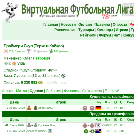
Главная
|
Новости
|
Онлайн
|
Правила
|
Опросы
|
Ре
Расписание
|
Турниры
|
Команды
|
Игроки
|
Т
Рейтинги
|
Форум
|
Чат
|
Конку
Праймери Скул (Теркс и Кайкос)
D3, 5 место
1/32 финала
1/8 финала
Менеджер:
Олег Петрович
Ник:
Vida
Стадион: "Скул Стэдиум",
48
тыс.
База:
7
уровень (
32
из
32
слотов)
Финансы:
6 330 992
= 6 330к = 6м
Игроки
|
Матчи
|
Сделки
|
События
|
Финансы
|
Статистика
|
Трофеи
6
Куплены на трансферно
День
Игрок
В
С
Нац
Поз
Спец
7
24 июн 2026
➟
Леон Вальх
➟
GK
17
40
Проданы на трансферно
День
Игрок
В
С
Нац
Поз
Спец
41
7 июл 2026
➟
Су Хван Чон
➟
CM
/
CD
22
72
6
23 июн 2026
Альберт Кенлей
➟
GK
31
136