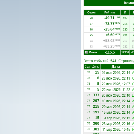
Кома
Сезон
Рейтинг
И
-49.71
*1.00
78
137
-72.77
*0.75
77
214
-25.64
*0.50
76
235
+6.60
*0.25
75
231
+58.02
*0.00
74
217
1
+63.25
*0.00
73
232
1
-115.5
Итого:
12936
4
Всего событий:
541
. Страни
Дата
Сез.
День
26 июн 2026, 22:14
15
78
23 июн 2026, 22:13
С
6
78
22 июн 2026, 12:07
С
5
78
22 июн 2026, 11:22
5
78
20 июн 2026, 22:10
333
77
10 июн 2026, 22:14
297
77
20 мая 2026, 22:14
215
77
13 мая 2026, 22:14
191
77
3 апр 2026, 22:12
15
77
28 мар 2026, 22:16
360
76
11 мар 2026, 10:45
Н
301
76