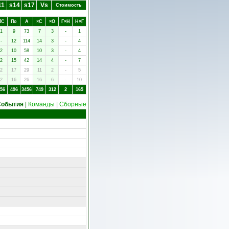
11
s14
s17
Vs
Стоимость
ПC
Пo
А
×C
×O
Г×Н
Н×Г
1
9
73
7
3
-
1
-
12
114
14
3
-
4
2
10
58
10
3
-
4
2
15
42
14
4
-
7
2
17
29
11
2
-
5
2
16
26
16
6
-
10
56
496
3456
749
312
2
165
События
|
Команды
|
Сборные