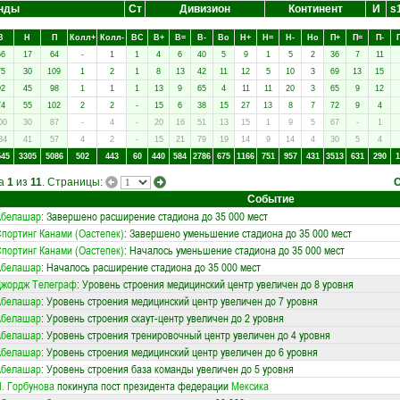
нды
Ст
Дивизион
Континент
И
s
В
Н
П
Колл+
Колл-
ВC
В+
В=
В-
Вo
Н+
Н=
Н-
Нo
П+
П=
П-
56
17
64
-
1
1
4
6
40
5
9
1
5
2
36
7
11
75
30
109
1
2
1
8
13
42
11
12
5
10
3
69
13
15
92
45
98
1
1
1
13
9
65
4
11
11
20
3
65
9
12
74
55
102
2
2
-
15
6
38
15
27
13
8
7
72
9
4
00
30
87
-
4
-
20
16
51
13
15
1
9
5
67
-
1
34
41
57
4
2
-
15
21
79
19
14
9
14
4
30
5
4
545
3305
5086
502
443
60
440
584
2786
675
1166
751
957
431
3513
631
290
1
ца
1
из
11
. Страницы:
Событие
Абелашар
: Завершено расширение стадиона до 35 000 мест
портинг Канами (Оастепек)
: Завершено уменьшение стадиона до 35 000 мест
портинг Канами (Оастепек)
: Началось уменьшение стадиона до 35 000 мест
Абелашар
: Началось расширение стадиона до 35 000 мест
Джордж Телеграф
: Уровень строения медицинский центр увеличен до 8 уровня
Абелашар
: Уровень строения медицинский центр увеличен до 7 уровня
Абелашар
: Уровень строения скаут-центр увеличен до 2 уровня
Абелашар
: Уровень строения тренировочный центр увеличен до 4 уровня
Абелашар
: Уровень строения медицинский центр увеличен до 6 уровня
Абелашар
: Уровень строения база команды увеличен до 5 уровня
. Горбунова
покинула пост президента федерации
Мексика