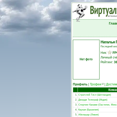
Глав
Наталья 
Последний ви
Ник:
FP
Личный сч
Нет фото
Рейтинг:
3
Профиль
|
Трофеи
|
Достиж
12
Кома
1.
Стратспей Тисл (Шотландия)
2.
Джордж Телеграф (Индия)
3.
Спортинг Канами (Оастепек, Мекс
4.
Каукая (Бразилия)
5.
Абелашар (Ливия)