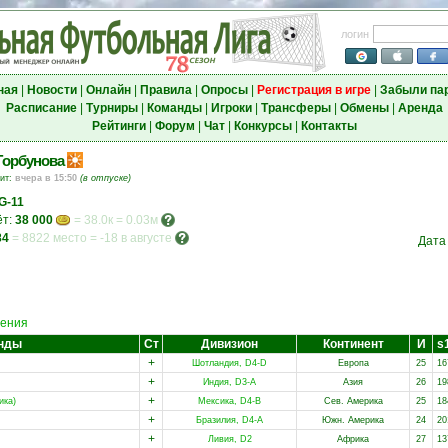
логин
ная
|
Новости
|
Онлайн
|
Правила
|
Опросы
|
Регистрация в игре
|
Забыли па
Расписание
|
Турниры
|
Команды
|
Игроки
|
Трансферы
|
Обмены
|
Аренда
Рейтинги
|
Форум
|
Чат
|
Конкурсы
|
Контакты
Горбунова
зит:
вчера в 15:50
(в отпуске)
G-11
ёт:
38 000
= 38.0к = 0.03м
84
=
8822 место
=
-18 в августе
Дата
ения
нды
Ст
Дивизион
Континент
И
s
+
Шотландия, D4-D
Европа
25
16
+
Индия, D3-A
Азия
26
19
+
ика)
Мексика, D4-B
Сев. Америка
25
18
+
Бразилия, D4-A
Южн. Америка
24
20
+
Ливия, D2
Африка
27
13