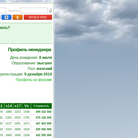
пароль
вход в игру
роль?
Профиль менеджера
День рождения:
8 июля
Образование:
высшее
Пол:
женский
 регистрации:
9 декабря 2010
Профиль на форуме
11
s14
s17
Vs
Стоимость
76
1980
2253
1548
499 432 000
81
2303
2553
1791
475 136 000
43
2137
2401
1671
447 463 000
19
2310
2606
1816
425 506 000
79
1669
1949
1309
342 595 000