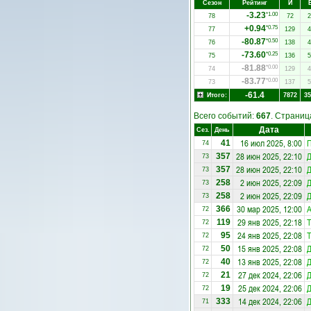
Сезон
Рейтинг
И
-3.23
*1.00
78
72
2
+0.94
*0.75
77
129
4
-80.87
*0.50
76
138
4
-73.60
*0.25
75
136
5
-81.88
*0.00
74
129
4
-83.77
*0.00
73
137
5
-61.4
Итого:
7872
35
Всего событий:
667
. Страни
Дата
Сез.
День
16 июл 2025, 8:00
П
41
74
28 июн 2025, 22:10
Д
357
73
28 июн 2025, 22:10
357
73
2 июн 2025, 22:09
Д
258
73
2 июн 2025, 22:09
258
73
30 мар 2025, 12:00
А
366
72
29 янв 2025, 22:18
Т
119
72
24 янв 2025, 22:08
Т
95
72
15 янв 2025, 22:08
Д
50
72
13 янв 2025, 22:08
Д
40
72
27 дек 2024, 22:06
21
72
25 дек 2024, 22:06
19
72
14 дек 2024, 22:06
Д
333
71