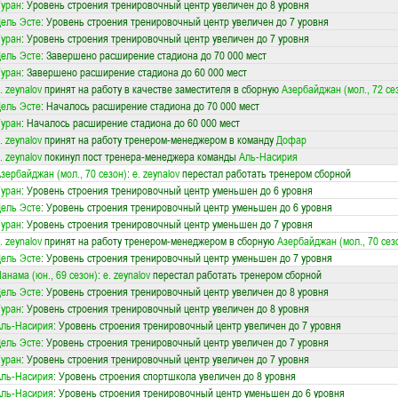
уран
: Уровень строения тренировочный центр увеличен до 8 уровня
ель Эсте
: Уровень строения тренировочный центр увеличен до 7 уровня
уран
: Уровень строения тренировочный центр увеличен до 7 уровня
ель Эсте
: Завершено расширение стадиона до 70 000 мест
уран
: Завершено расширение стадиона до 60 000 мест
. zeynalov
принят на работу в качестве заместителя в сборную
Азербайджан (мол., 72 се
ель Эсте
: Началось расширение стадиона до 70 000 мест
уран
: Началось расширение стадиона до 60 000 мест
. zeynalov
принят на работу тренером-менеджером в команду
Дофар
. zeynalov
покинул пост тренера-менеджера команды
Аль-Насирия
зербайджан (мол., 70 сезон)
:
e. zeynalov
перестал работать тренером сборной
уран
: Уровень строения тренировочный центр уменьшен до 6 уровня
ель Эсте
: Уровень строения тренировочный центр уменьшен до 6 уровня
уран
: Уровень строения тренировочный центр уменьшен до 7 уровня
. zeynalov
принят на работу тренером-менеджером в сборную
Азербайджан (мол., 70 сез
ель Эсте
: Уровень строения тренировочный центр уменьшен до 7 уровня
анама (юн., 69 сезон)
:
e. zeynalov
перестал работать тренером сборной
ель Эсте
: Уровень строения тренировочный центр увеличен до 8 уровня
уран
: Уровень строения тренировочный центр увеличен до 8 уровня
ль-Насирия
: Уровень строения тренировочный центр увеличен до 7 уровня
ель Эсте
: Уровень строения тренировочный центр увеличен до 7 уровня
уран
: Уровень строения тренировочный центр увеличен до 7 уровня
ль-Насирия
: Уровень строения спортшкола увеличен до 8 уровня
ль-Насирия
: Уровень строения тренировочный центр уменьшен до 6 уровня