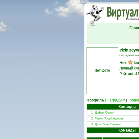
Глав
elcin zeyn
Последний ви
Ник:
le
Личный сч
Нет фото
Рейтинг:
4
Профиль
|
Награды
|
Троф
27
Команды
1.
Дофар (Оман)
2.
Туран (Азербайджан)
3.
Дель Эсте (Панама)
Команды