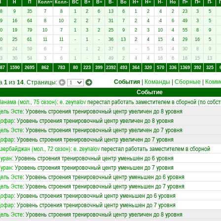
В
Н
П
Колл+
Колл-
ВC
В+
В=
В-
Вo
Н+
Н=
Н-
Нo
П+
П=
П-
8
9
35
7
8
1
2
6
13
6
1
2
4
2
23
3
5
9
16
64
8
10
2
2
7
31
7
2
4
4
6
49
3
5
0
19
79
10
7
1
3
2
25
9
2
3
10
4
55
8
9
0
25
61
11
11
-
1
-
36
13
2
4
15
4
29
16
5
6
24
59
6
7
-
1
2
37
6
-
5
15
4
30
8
9
3
30
54
3
6
1
-
1
49
2
4
4
16
6
18
15
13
87
1590
2695
862
783
80
223
399
2392
493
364
320
570
336
1369
392
325
События
|
Команды
|
Сборные
|
Комм
ца
1
из
14
. Страницы:
Событие
анама (мол., 75 сезон)
:
e. zeynalov
перестал работать заместителем в сборной (по собс
ель Эсте
: Уровень строения тренировочный центр увеличен до 8 уровня
Дофар
: Уровень строения тренировочный центр увеличен до 8 уровня
ель Эсте
: Уровень строения тренировочный центр увеличен до 7 уровня
Дофар
: Уровень строения тренировочный центр увеличен до 7 уровня
зербайджан (мол., 72 сезон)
:
e. zeynalov
перестал работать заместителем в сборной
уран
: Уровень строения тренировочный центр уменьшен до 6 уровня
уран
: Уровень строения тренировочный центр уменьшен до 7 уровня
ель Эсте
: Уровень строения тренировочный центр уменьшен до 6 уровня
ель Эсте
: Уровень строения тренировочный центр уменьшен до 7 уровня
Дофар
: Уровень строения тренировочный центр уменьшен до 6 уровня
Дофар
: Уровень строения тренировочный центр уменьшен до 7 уровня
ель Эсте
: Уровень строения тренировочный центр увеличен до 8 уровня