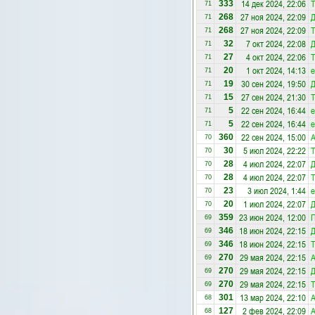
14 дек 2024, 22:06
Т
333
71
27 ноя 2024, 22:09
Д
268
71
27 ноя 2024, 22:09
Т
268
71
7 окт 2024, 22:08
Д
32
71
4 окт 2024, 22:06
Т
27
71
1 окт 2024, 14:13
e
20
71
30 сен 2024, 19:50
Д
19
71
27 сен 2024, 21:30
Т
15
71
22 сен 2024, 16:44
e
5
71
22 сен 2024, 16:44
e
5
71
22 сен 2024, 15:00
А
360
70
5 июл 2024, 22:22
Т
30
70
4 июл 2024, 22:07
Д
28
70
4 июл 2024, 22:07
Т
28
70
3 июл 2024, 1:44
e
23
70
1 июл 2024, 22:07
Д
20
70
23 июн 2024, 12:00
П
359
69
18 июн 2024, 22:15
Д
346
69
18 июн 2024, 22:15
Т
346
69
29 мая 2024, 22:15
А
270
69
29 мая 2024, 22:15
Д
270
69
29 мая 2024, 22:15
Т
270
69
13 мар 2024, 22:10
А
301
68
2 фев 2024, 22:09
А
127
68