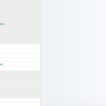
зон)
он)