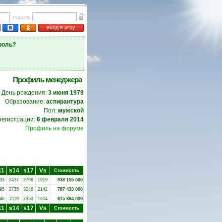
пароль
вход в игру
роль?
Профиль менеджера
День рождения:
3 июня 1979
Образование:
аспирантура
Пол:
мужской
регистрации:
6 февраля 2014
Профиль на форуме
11
s14
s17
Vs
Стоимость
93
2437
2798
1919
938 155 000
95
2735
3048
2142
787 433 000
46
2119
2350
1654
615 884 000
11
s14
s17
Vs
Стоимость