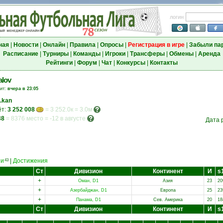
логин
ная
|
Новости
|
Онлайн
|
Правила
|
Опросы
|
Регистрация в игре
|
Забыли па
Расписание
|
Турниры
|
Команды
|
Игроки
|
Трансферы
|
Обмены
|
Аренда
Рейтинги
|
Форум
|
Чат
|
Конкурсы
|
Контакты
alov
зит:
вчера в 23:05
o.kan
ёт:
3 252 008
= 3 252.0к = 3.0м
38
=
8376 место
=
-12 в августе
Дата 
еи
|
Достижения
43
Ст
Дивизион
Континент
И
s
+
Оман, D1
Азия
23
20
+
Азербайджан, D1
Европа
25
23
+
Панама, D1
Сев. Америка
20
18
Ст
Дивизион
Континент
И
s