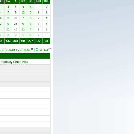
ПC
Пo
А
×C
×O
Г×Н
Н×Г
-
4
4
6
4
-
3
-
7
9
12
5
1
3
2
5
21
7
5
2
4
2
9
25
9
9
3
6
-
12
46
11
7
3
3
-
8
50
5
4
-
6
67
542
548
595
227
26
98
ерческие турниры
|
Статьи
11
72
твенному желанию)