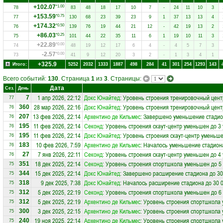
+102.07
*1.00
78
83
48
18
17
10
7
-
24
11
10
3
+153.59
*0.75
77
130
68
23
39
23
9
1
37
13
13
4
+174.32
*0.50
76
139
76
19
44
21
12
-
42
19
13
2
+86.03
*0.25
75
101
44
22
35
11
6
1
19
10
11
3
+22.89
*0.00
74
48
19
12
17
6
4
-
4
5
7
3
-2.57
*0.00
73
41
9
12
20
3
2
-
1
3
4
1
+325.9
Итого:
5252
2032
1333
1887
498
284
41
301
254
1293
143
Всего событий:
130
. Страница
1
из
3
. Страницы:
Дата
Сез.
День
1 апр 2026, 22:12
Докс Юнайтед
: Уровень строения тренировочный цент
7
77
28 мар 2026, 22:16
Докс Юнайтед
: Уровень строения тренировочный цент
360
76
13 фев 2026, 22:14
Архентино де Кильмес
: Завершено уменьшение стадио
207
76
11 фев 2026, 22:14
Секонд
: Уровень строения скаут-центр уменьшен до 3
195
76
11 фев 2026, 22:14
Докс Юнайтед
: Уровень строения скаут-центр уменьше
195
76
10 фев 2026, 7:59
Архентино де Кильмес
: Началось уменьшение стадиона
183
76
7 янв 2026, 22:11
Секонд
: Уровень строения скаут-центр уменьшен до 4
27
76
18 дек 2025, 22:14
Секонд
: Уровень строения спортшкола уменьшен до 5
351
75
15 дек 2025, 22:14
Докс Юнайтед
: Завершено расширение стадиона до 30
344
75
9 дек 2025, 7:38
Докс Юнайтед
: Началось расширение стадиона до 30 
318
75
5 дек 2025, 22:19
Секонд
: Уровень строения спортшкола уменьшен до 6
312
75
5 дек 2025, 22:19
Архентино де Кильмес
: Уровень строения спортшкола
312
75
3 дек 2025, 22:15
Архентино де Кильмес
: Уровень строения спортшкола
300
75
19 ноя 2025, 22:14
Архентино де Кильмес
: Уровень строения спортшкола
240
75