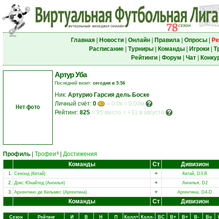
Главная
|
Новости
|
Онлайн
|
Правила
|
Опросы
|
Ре
Расписание
|
Турниры
|
Команды
|
Игроки
|
Т
Рейтинги
|
Форум
|
Чат
|
Конку
Артур Уба
Последний визит:
сегодня в 5:56
Ник:
Артурио Гарсия дель Боске
Личный счёт:
0
= 0.0к = 0.00м
Нет фото
Рейтинг:
825
=
95 место
=
+31 в августе
Профиль
|
Трофеи
|
Достижения
6
Команды
Ст
Дивизион
+
1.
Секонд (Китай)
Китай, D3-B
+
2.
Докс Юнайтед (Ангилья)
Ангилья, D2
+
3.
Архентино де Кильмес (Аргентина)
Аргентина, D4-D
Команды
Ст
Дивизион
Сезон
Рейтинг
И
В
Н
П
Колл+
Колл-
ВC
В+
В=
В-
Вo