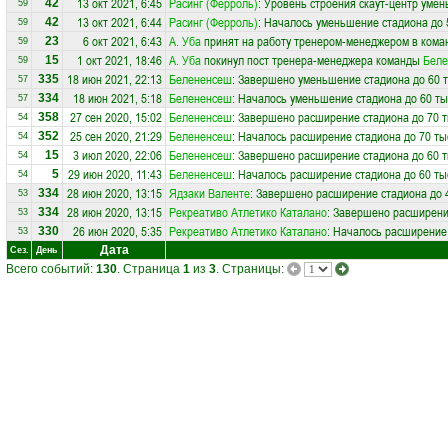
13 окт 2021, 6:45
Расинг (Ферроль)
: Уровень строения скаут-центр умен
42
59
13 окт 2021, 6:44
Расинг (Ферроль)
: Началось уменьшение стадиона до 
42
59
6 окт 2021, 6:43
А. Уба
принят на работу тренером-менеджером в кома
23
59
1 окт 2021, 18:46
А. Уба
покинул пост тренера-менеджера команды
Бел
15
59
18 июн 2021, 22:13
Белененсеш
: Завершено уменьшение стадиона до 60 т
335
57
18 июн 2021, 5:18
Белененсеш
: Началось уменьшение стадиона до 60 ты
334
57
27 сен 2020, 15:02
Белененсеш
: Завершено расширение стадиона до 70 т
358
54
25 сен 2020, 21:29
Белененсеш
: Началось расширение стадиона до 70 ты
352
54
3 июл 2020, 22:06
Белененсеш
: Завершено расширение стадиона до 60 т
15
54
29 июн 2020, 11:43
Белененсеш
: Началось расширение стадиона до 60 ты
5
54
28 июн 2020, 13:15
Ядзаки Валенте
: Завершено расширение стадиона до 4
334
53
28 июн 2020, 13:15
Рекреативо Атлетико Каталано
: Завершено расширение
334
53
26 июн 2020, 5:35
Рекреативо Атлетико Каталано
: Началось расширение 
330
53
Дата
Сез.
День
Всего событий:
130
. Страница
1
из
3
. Страницы: