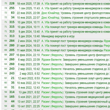
18 ноя 2025, 17:39
А. Уба
принят на работу тренером-менеджером в кома
228
75
1 сен 2025, 11:43
А. Уба
принят на работу тренером-менеджером в кома
255
74
22 янв 2025, 22:08
Докс Юнайтед
: Уровень строения центр физподготовки
83
72
10 янв 2025, 22:07
Докс Юнайтед
: Уровень строения спортшкола уменьше
34
72
10 дек 2024, 10:11
А. Уба
принят на работу тренером-менеджером в кома
315
71
10 дек 2024, 10:11
А. Уба
покинул пост тренера-менеджера команды
Йиск
315
71
9 дек 2024, 13:40
А. Уба
принят на работу тренером-менеджером в кома
313
71
9 дек 2024, 13:40
Менеджер вернулся в игру
313
71
2 июн 2024, 19:27
А. Уба
покинул пост тренера-менеджера команды
Ядза
284
69
31 мая 2024, 16:03
А. Уба
покинул пост тренера-менеджера команды
Рекр
280
69
11 мая 2024, 19:44
А. Уба
покинул пост тренера-менеджера команды
Раси
205
69
16 фев 2024, 22:10
Расинг (Ферроль)
: Уровень строения центр физподгот
207
68
6 мар 2023, 22:09
Ядзаки Валенте
: Завершено уменьшение стадиона до 
260
64
6 мар 2023, 22:09
Расинг (Ферроль)
: Завершено уменьшение стадиона до
260
64
2 мар 2023, 10:42
Ядзаки Валенте
: Началось уменьшение стадиона до 33
243
64
2 мар 2023, 6:52
Расинг (Ферроль)
: Началось уменьшение стадиона до 
243
64
12 июл 2022, 6:53
Расинг (Ферроль)
: Уровень строения скаут-центр умен
21
62
10 янв 2022, 22:14
Расинг (Ферроль)
: Завершено уменьшение стадиона до
35
60
8 янв 2022, 12:43
Расинг (Ферроль)
: Началось уменьшение стадиона до 
31
60
13 дек 2021, 6:52
Расинг (Ферроль)
: Уровень строения скаут-центр умен
314
59
5 ноя 2021, 22:27
Расинг (Ферроль)
: Уровень строения медицинский цен
165
59
13 окт 2021, 22:37
Расинг (Ферроль)
: Уровень строения тренировочный ц
44
59
13 окт 2021, 22:25
Расинг (Ферроль)
: Завершено уменьшение стадиона до
43
59