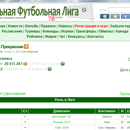
логин
ная
|
Новости
|
Онлайн
|
Правила
|
Опросы
|
Регистрация в игре
|
Забыли па
Расписание
|
Турниры
|
Команды
|
Игроки
|
Трансферы
|
Обмены
|
Аренда
Рейтинги
|
Форум
|
Чат
|
Конкурсы
|
Контакты
 Прекрасная
зит:
вчера в 20:24
(в отпуске)
силиса
О
ёт:
20 571 267
= 20 571.0к = 20.0м
12
=
246 место
=
+2 в августе
Дата 
и
|
Достижения
2
Прогр
Роль в Лиге
и
Ст
Дивизион
Континент
И
s
+
Шотландия, D2
Европа
22
21
+
Япония, D4-C
Азия
22
19
+
США, D4-B
Сев. Америка
20
19