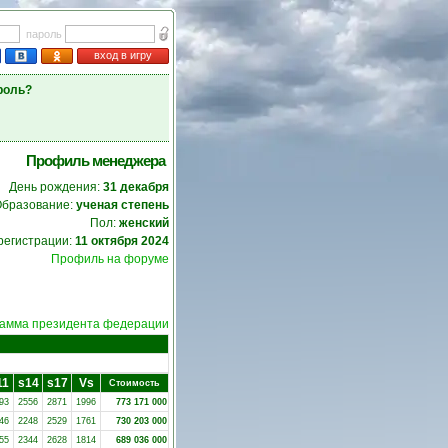
пароль
вход в игру
роль?
Профиль менеджера
День рождения:
31 декабря
бразование:
ученая степень
Пол:
женский
регистрации:
11 октября 2024
Профиль на форуме
амма президента федерации
11
s14
s17
Vs
Стоимость
93
2556
2871
1996
773 171 000
46
2248
2529
1761
730 203 000
55
2344
2628
1814
689 036 000