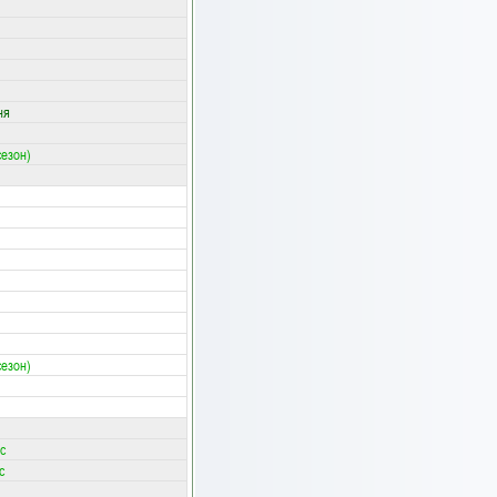
ня
сезон)
сезон)
с
с