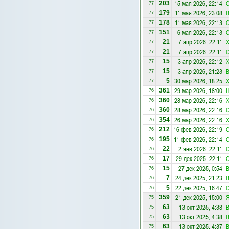
15 мая 2026, 22:14
С
203
77
11 мая 2026, 23:08
В
179
77
11 мая 2026, 22:13
С
178
77
6 мая 2026, 22:13
С
151
77
7 апр 2026, 22:11
Х
21
77
7 апр 2026, 22:11
С
21
77
3 апр 2026, 22:12
Х
15
77
3 апр 2026, 21:23
В
15
77
30 мар 2026, 18:25
Х
5
77
29 мар 2026, 18:00
Ш
361
76
28 мар 2026, 22:16
Х
360
76
28 мар 2026, 22:16
С
360
76
26 мар 2026, 22:16
Х
354
76
16 фев 2026, 22:19
С
212
76
11 фев 2026, 22:14
С
195
76
2 янв 2026, 22:11
С
22
76
29 дек 2025, 22:11
С
17
76
27 дек 2025, 0:54
В
15
76
24 дек 2025, 21:23
В
7
76
22 дек 2025, 16:47
С
5
76
21 дек 2025, 15:00
Я
359
75
13 окт 2025, 4:38
В
63
75
13 окт 2025, 4:38
В
63
75
13 окт 2025, 4:37
В
63
75