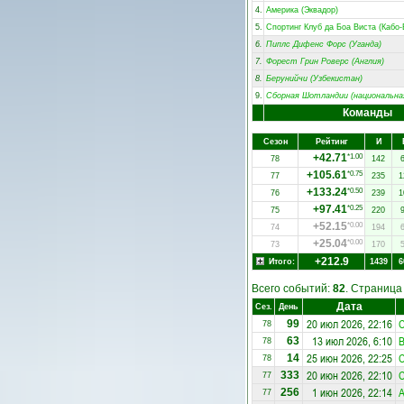
4.
Америка (Эквадор)
5.
Спортинг Клуб да Боа Виста (Кабо-
6.
Пиплс Дифенс Форс (Уганда)
7.
Форест Грин Роверс (Англия)
8.
Берунийчи (Узбекистан)
9.
Сборная Шотландии (национальна
Команды
Сезон
Рейтинг
И
+42.71
*1.00
78
142
+105.61
*0.75
77
235
1
+133.24
*0.50
76
239
1
+97.41
*0.25
75
220
+52.15
*0.00
74
194
+25.04
*0.00
73
170
+212.9
Итого:
1439
6
Всего событий:
82
. Страниц
Дата
Сез.
День
20 июл 2026, 22:16
С
99
78
13 июл 2026, 6:10
В
63
78
25 июн 2026, 22:25
С
14
78
20 июн 2026, 22:10
С
333
77
1 июн 2026, 22:14
256
77