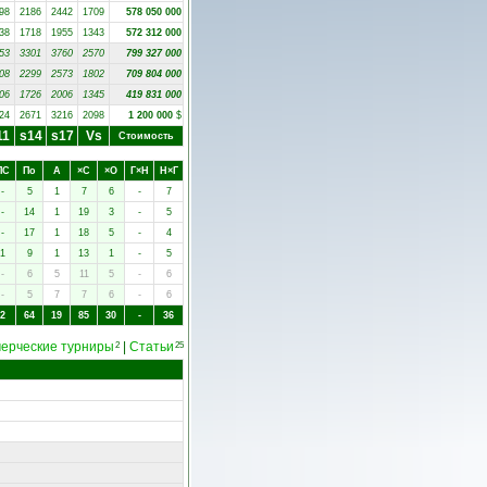
98
2186
2442
1709
578 050 000
38
1718
1955
1343
572 312 000
53
3301
3760
2570
799 327 000
08
2299
2573
1802
709 804 000
06
1726
2006
1345
419 831 000
24
2671
3216
2098
1 200 000
$
11
s14
s17
Vs
Стоимость
ПC
Пo
А
×C
×O
Г×Н
Н×Г
-
5
1
7
6
-
7
-
14
1
19
3
-
5
-
17
1
18
5
-
4
1
9
1
13
1
-
5
-
6
5
11
5
-
6
-
5
7
7
6
-
6
2
64
19
85
30
-
36
ерческие турниры
|
Статьи
2
25