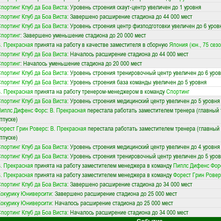
портинг Клуб да Боа Виста
: Уровень строения скаут-центр увеличен до 1 уровня
портинг Клуб да Боа Виста
: Завершено расширение стадиона до 44 000 мест
портинг Клуб да Боа Виста
: Уровень строения центр физподготовки увеличен до 6 уров
портинг
: Завершено уменьшение стадиона до 20 000 мест
. Прекрасная
принята на работу в качестве заместителя в сборную
Япония (юн., 75 сезо
портинг Клуб да Боа Виста
: Началось расширение стадиона до 44 000 мест
портинг
: Началось уменьшение стадиона до 20 000 мест
портинг Клуб да Боа Виста
: Уровень строения тренировочный центр увеличен до 6 уро
портинг Клуб да Боа Виста
: Уровень строения база команды увеличен до 5 уровня
. Прекрасная
принята на работу тренером-менеджером в команду
Спортинг
портинг Клуб да Боа Виста
: Уровень строения медицинский центр увеличен до 5 уровня
иплс Дифенс Форс
:
В. Прекрасная
перестала работать заместителем тренера (главный 
тпуске)
орест Грин Роверс
:
В. Прекрасная
перестала работать заместителем тренера (главный 
тпуске)
портинг Клуб да Боа Виста
: Уровень строения медицинский центр увеличен до 4 уровня
портинг Клуб да Боа Виста
: Уровень строения тренировочный центр увеличен до 5 уро
. Прекрасная
принята на работу заместителем менеджера в команду
Пиплс Дифенс Фор
. Прекрасная
принята на работу заместителем менеджера в команду
Форест Грин Ровер
портинг Клуб да Боа Виста
: Завершено расширение стадиона до 34 000 мест
окурику Юниверсити
: Завершено расширение стадиона до 25 000 мест
окурику Юниверсити
: Началось расширение стадиона до 25 000 мест
портинг Клуб да Боа Виста
: Началось расширение стадиона до 34 000 мест