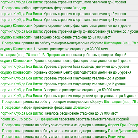
портинг Клуб да Боа Виста
: Уровень строения спортшкола увеличен до 3 уровня
. Прекрасная
избран президентом федерации
Эквадор
портинг Клуб да Боа Виста
: Уровень строения спортшкола увеличен до 2 уровня
портинг Клуб да Боа Виста
: Уровень строения спортшкола увеличен до 1 уровня
окурику Юниверсити
: Уровень строения центр физподготовки увеличен до 7 уровня
портинг Клуб да Боа Виста
: Уровень строения центр физподготовки увеличен до 7 уров
окурику Юниверсити
: Завершено расширение стадиона до 33 000 мест
. Прекрасная
принята на работу тренером-менеджером в сборную
Шотландия (нац., 78 
окурику Юниверсити
: Началось расширение стадиона до 33 000 мест
отландия (нац., 76 сезон)
:
В. Прекрасная
перестала работать тренером сборной
окурику Юниверсити
: Уровень строения центр физподготовки увеличен до 6 уровня
портинг Клуб да Боа Виста
: Уровень строения база команды увеличен до 6 уровня
окурику Юниверсити
: Уровень строения центр физподготовки увеличен до 5 уровня
портинг Клуб да Боа Виста
: Уровень строения скаут-центр увеличен до 3 уровня
портинг Клуб да Боа Виста
: Уровень строения скаут-центр увеличен до 2 уровня
портинг Клуб да Боа Виста
: Завершено расширение стадиона до 59 000 мест
портинг Клуб да Боа Виста
: Уровень строения медицинский центр увеличен до 6 уровня
. Прекрасная
принята на работу тренером-менеджером в сборную
Шотландия (нац., 76 
. Прекрасная
избран президентом федерации
Шотландия
портинг Клуб да Боа Виста
: Началось расширение стадиона до 59 000 мест
пония (юн., 75 сезон)
:
В. Прекрасная
перестала работать заместителем в сборной
. Прекрасная
принята на работу заместителем менеджера в команду
Форест Грин Ровер
. Прекрасная
принята на работу заместителем менеджера в команду
Пиплс Дифенс Фор
. Прекрасная
принята на работу заместителем менеджера в команду
Берунийчи