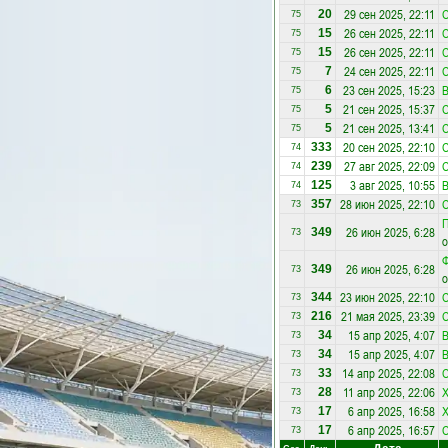
29 сен 2025, 22:11
С
20
75
26 сен 2025, 22:11
С
15
75
26 сен 2025, 22:11
С
15
75
24 сен 2025, 22:11
С
7
75
23 сен 2025, 15:23
В
6
75
21 сен 2025, 15:37
С
5
75
21 сен 2025, 13:41
С
5
75
20 сен 2025, 22:10
С
333
74
27 авг 2025, 22:09
С
239
74
3 авг 2025, 10:55
В
125
74
28 июн 2025, 22:10
С
357
73
П
26 июн 2025, 6:28
349
73
о
Ф
26 июн 2025, 6:28
349
73
о
23 июн 2025, 22:10
С
344
73
21 мая 2025, 23:39
С
216
73
15 апр 2025, 4:07
В
34
73
15 апр 2025, 4:07
В
34
73
14 апр 2025, 22:08
С
33
73
11 апр 2025, 22:06
Х
28
73
6 апр 2025, 16:58
Х
17
73
6 апр 2025, 16:57
С
17
73