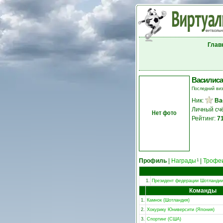
Глав
Василиса
Последний ви
Ник:
Ва
Личный сч
Нет фото
Рейтинг:
7
Профиль
|
Награды
|
Трофе
1
1.
Президент федерации Шотланди
Команды
1.
Камнок (Шотландия)
2.
Хокурику Юниверсити (Япония)
3.
Спортинг (США)