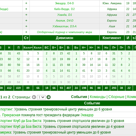
+
Эквадор, D4-D
Южн. Америка
19
18
+
Верде)
Кабо-Верде, D2
Африка
22
14
+
Уганда, D1
Африка
21
27
+
Англия, D4-D
Европа
22
20
+
Узбекистан, D3-A
Азия
21
14
+
я)
Отборочный турнир к чемпионату мира
Европа
23
21
Ст
Дивизион
Континент
И
s
В
Н
П
Колл+
Колл-
ВC
В+
В=
В-
Вo
Н+
Н=
Н-
Нo
П+
П=
П-
68
31
43
5
5
2
8
15
42
1
5
8
12
6
31
5
2
23
60
52
12
8
1
10
19
89
4
19
17
16
8
26
7
5
00
80
59
16
16
3
11
15
68
3
39
16
14
11
32
8
2
93
66
61
20
10
4
11
14
61
3
41
9
13
3
41
4
6
69
58
67
10
8
5
5
10
45
4
31
10
13
4
54
4
3
57
49
64
6
11
3
10
9
30
5
27
9
12
1
53
3
3
08
412
419
89
66
18
66
93
407
24
198
86
88
40
293
38
22
События
|
Команды
|
Сборные
|
Комм
а
1
из
2
. Страницы:
Событие
портинг
: Уровень строения тренировочный центр уменьшен до 6 уровня
. Прекрасная
покинула пост президента федерации
Эквадор
портинг Клуб да Боа Виста
: Уровень строения спортшкола увеличен до 5 уровня
портинг Клуб да Боа Виста
: Уровень строения спортшкола увеличен до 4 уровня
Америка
: Уровень строения тренировочный центр уменьшен до 6 уровня